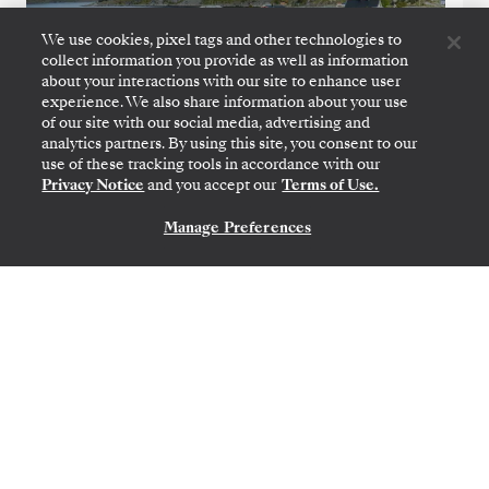
We use cookies, pixel tags and other technologies to
collect information you provide as well as information
about your interactions with our site to enhance user
experience. We also share information about your use
of our site with our social media, advertising and
analytics partners. By using this site, you consent to our
use of these tracking tools in accordance with our
COPENHAGUE
→
COPENHAGUE
Privacy Notice
and you accept our
Terms of Use.
21 MAI
→
5 JUIN 2027
•
15 JOURS
SILVER SPIRIT
Manage Preferences
NOUS CONTACTER
OFFRE À DURÉE LIMITÉE
ÉCONOMISEZ 10%
ÉCONOMISEZ 20%
À PARTIR DE
10 480 $US
13 100 $US
PAR VOYAGEUR, AVEC LE TARIF ALL-INCLUSIVE
The Baltic Featuring Denmark
& Finland