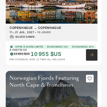
COPENHAGUE
→
COPENHAGUE
11
→
21 JUIL. 2027
•
10 JOURS
SILVER DAWN
OFFRE À DURÉE LIMITÉE
ÉCONOMISEZ 10%
ÉCONOMISEZ 30%
À PARTIR DE
10 955 $US
15 650 $US
PAR VOYAGEUR, AVEC LE TARIF ALL-INCLUSIVE
Norwegian Fjords Featuring
North Cape & Trondheim