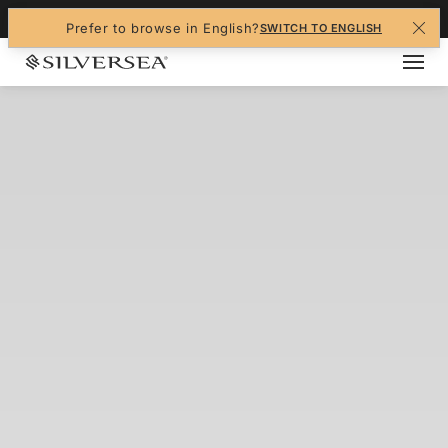
+1-888-978-4070
Prefer to browse in English?
SWITCH TO ENGLISH