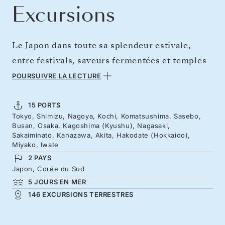
Excursions
Le Japon dans toute sa splendeur estivale,
entre festivals, saveurs fermentées et temples
paisibles. Une exploration du Japon du nord au
POURSUIVRE LA LECTURE
sud, au départ et au retour de Tokyo, à la
découverte de traditions séculaires, de rues de
15 PORTS
Tokyo, Shimizu, Nagoya, Kochi, Komatsushima, Sasebo,
l’époque d’Edo, de châteaux perchés et de
Busan, Osaka, Kagoshima (Kyushu), Nagasaki,
villes vibrantes. Traversez jusqu’à Busan et ses
Sakaiminato, Kanazawa, Akita, Hakodate (Hokkaido),
Miyako, Iwate
temples bouddhistes, avant de conclure ce
2 PAYS
voyage de trois semaines au pays du Soleil-
Japon, Corée du Sud
Levant par des panoramas volcaniques et les
5 JOURS EN MER
146 EXCURSIONS TERRESTRES
plus belles saveurs de la gastronomie
japonaise.