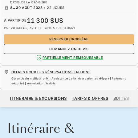
DATES DE LA CROISIÈRE
8
→
30 AOÛT 2028
•
22 JOURS
11 300 $US
À PARTIR DE
PAR VOYAGEUR, AVEC LE TARIF ALL-INCLUSIVE
RÉSERVER CROISIÈRE
DEMANDEZ UN DEVIS
PARTIELLEMENT REMBOURSABLE
OFFRES POUR LES RÉSERVATIONS EN LIGNE
Garantie du meilleur prix | Assistance de la réservation au départ | Paiement
sécurisé | Annulation flexible
11 300 $US
À PARTIR DE
ITINÉRAIRE & EXCURSIONS
TARIFS & OFFRES
SUITES
N
PAR VOYAGEUR, AVEC LE TARIF ALL-INCLUSIVE
RÉSERVER CROISIÈRE
DEMANDEZ UN DEVIS
Itinéraire &