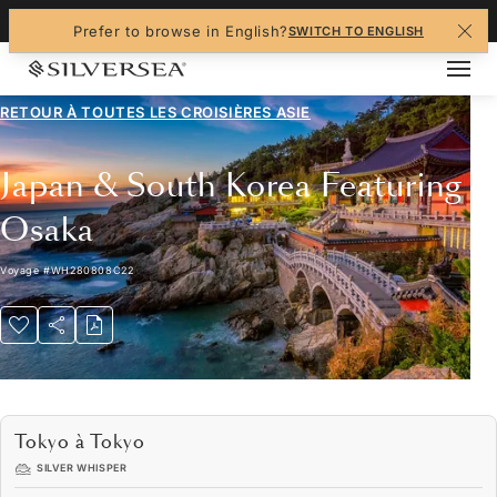
+1-888-978-4070
Prefer to browse in English?
SWITCH TO ENGLISH
RETOUR À TOUTES LES
CROISIÈRES ASIE
Japan & South Korea Featuring
Osaka
Voyage
#
WH280808C22
Tokyo à Tokyo
SILVER WHISPER