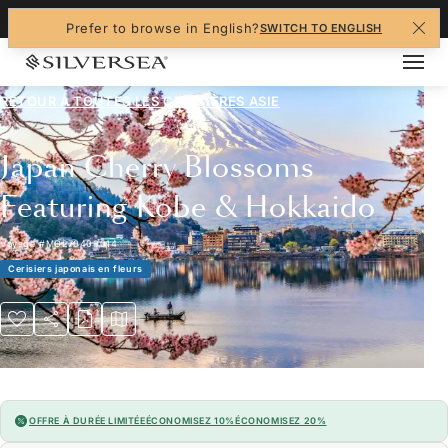
+1-888-978-4070
Prefer to browse in English?
SWITCH TO ENGLISH
RETOUR À TOUTES LES
CROISIÈRES ASIE
Japan Cherry Blossoms
Featuring Kobe & Hokkaido
Voyage
#
MO270403014
Cerisiers japonais en fleurs
OFFRE À DURÉE LIMITÉE
ÉCONOMISEZ 10%
ÉCONOMISEZ 20%