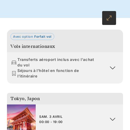
Hakodate et la côte escarpée d’Iwate, le
printemps se dévoilera sous vos yeux, sur toute
la longueur du pays.
Avec option
Forfait vol
Vols internationaux
Transferts aéroport inclus avec l'achat
du vol
Séjours à l'hôtel en fonction de
l'itinéraire
Tokyo
,
Japon
SAM. 3 AVRIL
00:00 - 19:00