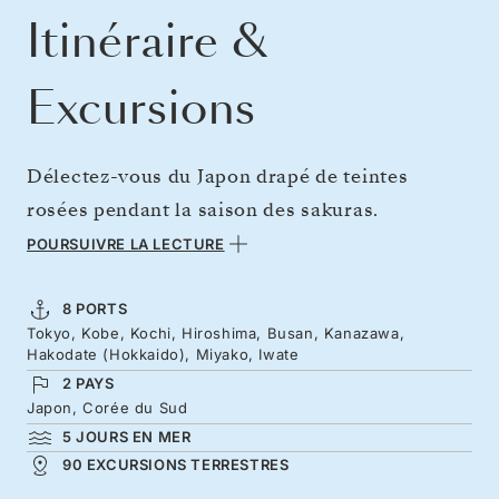
Itinéraire &
Excursions
Délectez-vous du Japon drapé de teintes
rosées pendant la saison des sakuras.
Imprégnez-vous de ce spectacle rose pâle tout
POURSUIVRE LA LECTURE
en vous familiarisant avec ce pays façonné par
la tradition, caractérisé par ses jardins
8 PORTS
Tokyo, Kobe, Kochi, Hiroshima, Busan, Kanazawa,
élégants. Découvrez le Japon dans toute son
Hakodate (Hokkaido), Miyako, Iwate
authenticité à bord du Silver Moon, entre la
2 PAYS
dégustation de sushis et de takoyakis à Tokyo,
Japon, Corée du Sud
5 JOURS EN MER
une nuitée à Kobe et l’exploration de l’esprit
90 EXCURSIONS TERRESTRES
artistique d’Hiroshima. Après le nord fleuri de