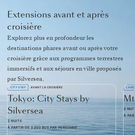
Extensions avant et après
croisière
Explorez plus en profondeur les
destinations phares avant ou après votre
croisière grâce aux programmes terrestres
immersifs et aux séjours en ville proposés
par Silversea.
CITY STAY
AVANT LA CROISIÈRE
LAND
Tokyo: City Stays by
Mt
Silversea
3 NUI
À PAR
2 NUITS
À PARTIR DE
3 350 $US
PAR PERSONNE