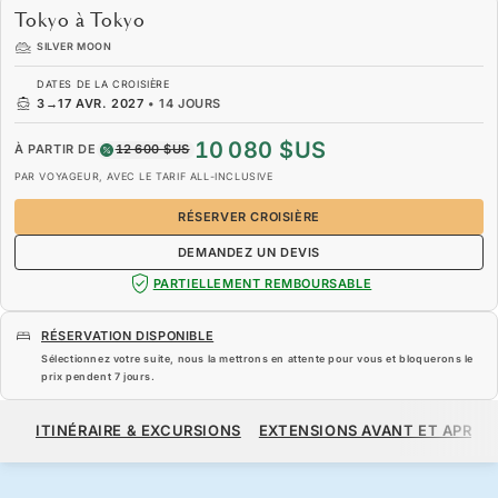
Tokyo à Tokyo
SILVER MOON
DATES DE LA CROISIÈRE
3
→
17 AVR. 2027
•
14 JOURS
10 080 $US
À PARTIR DE
12 600 $US
PAR VOYAGEUR, AVEC LE TARIF ALL-INCLUSIVE
RÉSERVER CROISIÈRE
DEMANDEZ UN DEVIS
PARTIELLEMENT REMBOURSABLE
RÉSERVATION DISPONIBLE
Sélectionnez votre suite, nous la mettrons en attente pour vous et bloquerons le
prix pendent
7 jours
.
10 080 $US
12 600 $US
À PARTIR DE
ITINÉRAIRE & EXCURSIONS
EXTENSIONS AVANT ET APRÈS
PAR VOYAGEUR, AVEC LE TARIF ALL-INCLUSIVE
RÉSERVER CROISIÈRE
DEMANDEZ UN DEVIS