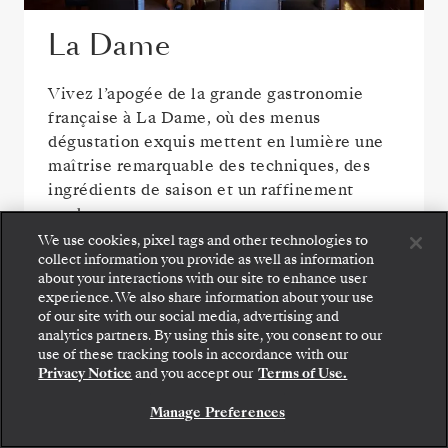
La Dame
Vivez l’apogée de la grande gastronomie
française à La Dame, où des menus
dégustation exquis mettent en lumière une
maîtrise remarquable des techniques, des
ingrédients de saison et un raffinement
moderne.
We use cookies, pixel tags and other technologies to
collect information you provide as well as information
about your interactions with our site to enhance user
experience. We also share information about your use
VOIR TOUTES LES OPTIONS DE RESTAURATION
of our site with our social media, advertising and
analytics partners. By using this site, you consent to our
use of these tracking tools in accordance with our
Privacy Notice
and you accept our
Terms of Use.
Manage Preferences
ESPACES PUBLICS