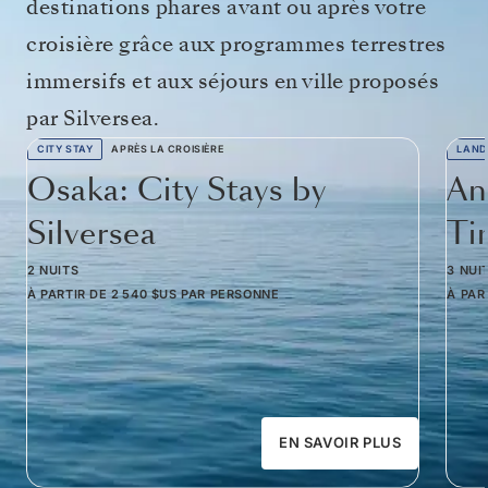
destinations phares avant ou après votre
croisière grâce aux programmes terrestres
immersifs et aux séjours en ville proposés
par Silversea.
CITY STAY
APRÈS LA CROISIÈRE
LAND
Osaka: City Stays by
An
Silversea
Ti
2 NUITS
3 NUI
À PARTIR DE
2 540 $US
PAR PERSONNE
À PAR
EN SAVOIR PLUS