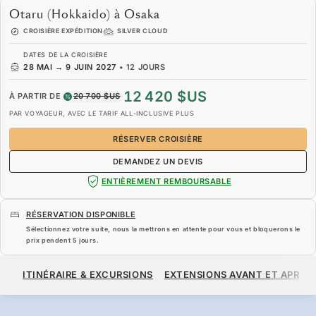
Otaru (Hokkaido) à Osaka
CROISIÈRE EXPÉDITION
SILVER CLOUD
DATES DE LA CROISIÈRE
28 MAI
→
9 JUIN 2027
•
12 JOURS
12 420 $US
À PARTIR DE
20 700 $US
PAR VOYAGEUR, AVEC LE TARIF ALL-INCLUSIVE PLUS
RÉSERVER CROISIÈRE
DEMANDEZ UN DEVIS
ENTIÈREMENT REMBOURSABLE
RÉSERVATION DISPONIBLE
Sélectionnez votre suite, nous la mettrons en attente pour vous et bloquerons le
prix pendent
5 jours
.
12 420 $US
20 700 $US
À PARTIR DE
ITINÉRAIRE & EXCURSIONS
EXTENSIONS AVANT ET APRÈS
PAR VOYAGEUR, AVEC LE TARIF ALL-INCLUSIVE PLUS
RÉSERVER CROISIÈRE
DEMANDEZ UN DEVIS