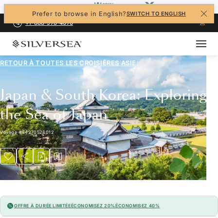
Prefer to browse in English?
SWITCH TO ENGLISH
+1-888-978-4070
RETOUR À TOUTES LES
CROISIÈRES ASIE
Japan & South Korea: Exploring
the Sea of Japan
Voyage
#
E4270528012
OFFRE À DURÉE LIMITÉE
ÉCONOMISEZ 20%
ÉCONOMISEZ 40%