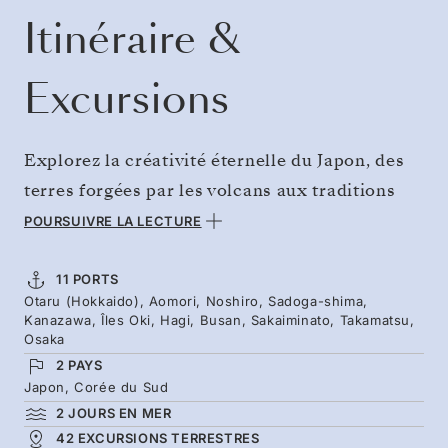
Itinéraire &
Excursions
Explorez la créativité éternelle du Japon, des
terres forgées par les volcans aux traditions
façonnées par les siècles. Commencez votre
POURSUIVRE LA LECTURE
voyage au parc national de Towada-
Hachimantai, entre sources bouillonnantes,
11 PORTS
Otaru (Hokkaido), Aomori, Noshiro, Sadoga-shima,
sommets montagneux et la caldeira du lac
Kanazawa, Îles Oki, Hagi, Busan, Sakaiminato, Takamatsu,
Towada. Mettez le cap sur l’île de Sado, jadis
Osaka
2 PAYS
une terre d’exil, aujourd’hui un havre de paix.
Japon, Corée du Sud
Partez pour l’île d’Oki admirer ses formations
2 JOURS EN MER
rocheuses rougeoyantes et sa végétation
42 EXCURSIONS TERRESTRES