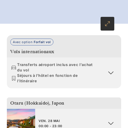
luxuriante, avant de naviguer vers Busan.
Revenez au Japon sur les traces des traditions
samouraïs, entre châteaux légendaires et
jardins harmonieux, de Sakaiminato à Osaka.
Avec option
Forfait vol
Vols internationaux
Transferts aéroport inclus avec l'achat
du vol
Séjours à l'hôtel en fonction de
l'itinéraire
Otaru (Hokkaido)
,
Japon
VEN. 28 MAI
00:00 - 23:00