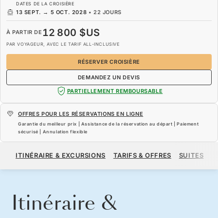
DATES DE LA CROISIÈRE
13 SEPT.
→
5 OCT. 2028
•
22 JOURS
12 800 $US
À PARTIR DE
PAR VOYAGEUR, AVEC LE TARIF ALL-INCLUSIVE
RÉSERVER CROISIÈRE
DEMANDEZ UN DEVIS
PARTIELLEMENT REMBOURSABLE
OFFRES POUR LES RÉSERVATIONS EN LIGNE
Garantie du meilleur prix | Assistance de la réservation au départ | Paiement
sécurisé | Annulation flexible
12 800 $US
À PARTIR DE
ITINÉRAIRE & EXCURSIONS
TARIFS & OFFRES
SUITES
N
PAR VOYAGEUR, AVEC LE TARIF ALL-INCLUSIVE
RÉSERVER CROISIÈRE
DEMANDEZ UN DEVIS
Itinéraire &