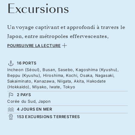
Excursions
Un voyage captivant et approfondi à travers le
Japon, entre métropoles effervescentes,
sanctuaires spirituels et côte sauvage de
POURSUIVRE LA LECTURE
Sanriku. Peu de pays récompensent aussi
généreusement les voyageurs qui s’aventurent
16 PORTS
Incheon (Séoul), Busan, Sasebo, Kagoshima (Kyushu),
au-delà des itinéraires classiques que le Japon.
Beppu (Kyushu), Hiroshima, Kochi, Osaka, Nagasaki,
Commencez en Corée du Sud, avant les îles
Sakaiminato, Kanazawa, Niigata, Akita, Hakodate
(Hokkaido), Miyako, Iwate, Tokyo
éparses de l’archipel de Kujukushima, le volcan
2 PAYS
animé de Sakurajima, puis les jardins de
Corée du Sud, Japon
l’époque d’Edo et les quartiers de geishas de
4 JOURS EN MER
153 EXCURSIONS TERRESTRES
Kanazawa.