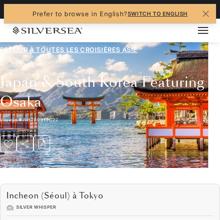
+1-888-978-4070
Prefer to browse in English?
SWITCH TO ENGLISH
RETOUR À TOUTES LES
CROISIÈRES ASIE
Japan & South Korea Featuring
Osaka
Voyage
#
WH280913C22
Incheon (Séoul) à Tokyo
SILVER WHISPER