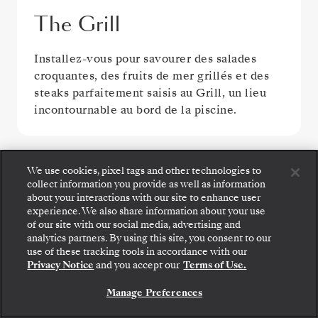
The Grill
Installez-vous pour savourer des salades
croquantes, des fruits de mer grillés et des
steaks parfaitement saisis au Grill, un lieu
incontournable au bord de la piscine.
VOIR TOUTES LES OPTIONS DE RESTAURATION
We use cookies, pixel tags and other technologies to
collect information you provide as well as information
about your interactions with our site to enhance user
experience. We also share information about your use
of our site with our social media, advertising and
analytics partners. By using this site, you consent to our
use of these tracking tools in accordance with our
ESPACES PUBLICS
Privacy Notice
and you accept our
Terms of Use.
Manage Preferences