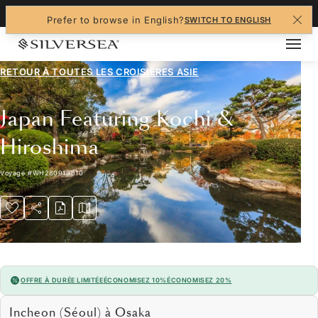
+1-888-978-4070
Prefer to browse in English?
SWITCH TO ENGLISH
RETOUR À TOUTES LES
CROISIÈRES ASIE
Japan Featuring Kochi &
Hiroshima
Voyage
#
WH280913010
OFFRE À DURÉE LIMITÉE
ÉCONOMISEZ 10%
ÉCONOMISEZ 20%
Incheon (Séoul) à Osaka