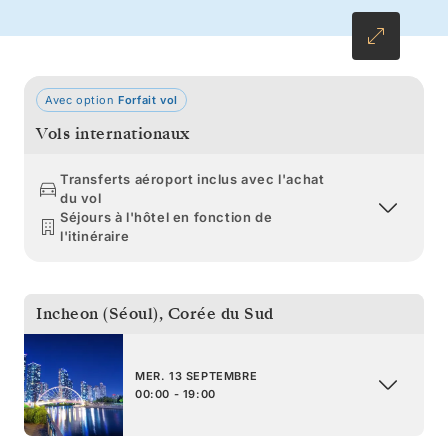
dans l’effervescente Osaka vous laisse tout le
temps d’explorer les temples et sanctuaires
aux toits courbés de Kyoto ou de Nara.
Avec option
Forfait vol
Vols internationaux
Transferts aéroport inclus avec l'achat
du vol
Séjours à l'hôtel en fonction de
l'itinéraire
Incheon (Séoul)
,
Corée du Sud
MER. 13 SEPTEMBRE
00:00 - 19:00