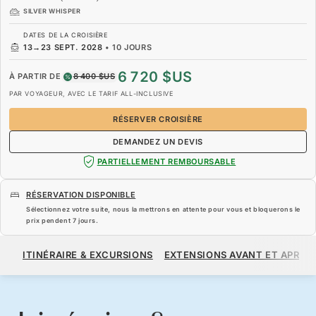
SILVER WHISPER
DATES DE LA CROISIÈRE
13
→
23 SEPT. 2028
•
10 JOURS
6 720 $US
À PARTIR DE
8 400 $US
PAR VOYAGEUR, AVEC LE TARIF ALL-INCLUSIVE
RÉSERVER CROISIÈRE
DEMANDEZ UN DEVIS
PARTIELLEMENT REMBOURSABLE
RÉSERVATION DISPONIBLE
Sélectionnez votre suite, nous la mettrons en attente pour vous et bloquerons le
prix pendent
7 jours
.
6 720 $US
8 400 $US
À PARTIR DE
ITINÉRAIRE & EXCURSIONS
EXTENSIONS AVANT ET APRÈS
PAR VOYAGEUR, AVEC LE TARIF ALL-INCLUSIVE
RÉSERVER CROISIÈRE
DEMANDEZ UN DEVIS