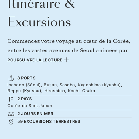
Itinéraire &
Excursions
Commencez votre voyage au cœur de la Corée,
entre les vastes avenues de Séoul animées par
la culture pop et les étals de street food, puis
POURSUIVRE LA LECTURE
Busan, porte d’entrée vers des temples
bouddhistes classés au patrimoine mondial de
8 PORTS
Incheon (Séoul), Busan, Sasebo, Kagoshima (Kyushu),
l’UNESCO. Puis mettez le cap sur le Japon, en
Beppu (Kyushu), Hiroshima, Kochi, Osaka
commençant par l’archipel éparpillé de
2 PAYS
Kujūkushima, avant de découvrir le décor
Corée du Sud, Japon
2 JOURS EN MER
volcanique de Kagoshima, les sources
59 EXCURSIONS TERRESTRES
thermales fumantes de Beppu et le Parc du
Mémorial de la Paix d’Hiroshima. Une nuit