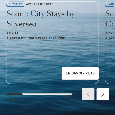
CITY STAY
AVANT LA CROISIÈRE
LAND
Seoul: City Stays by
Se
Silversea
Co
2 NUITS
4 NUI
À PARTIR DE
1 780 $US
PAR PERSONNE
À PAR
EN SAVOIR PLUS
1
SUR
4