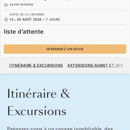
SILVER WHISPER
DATES DE LA CROISIÈRE
13
→
20 AOÛT 2026
•
7 JOURS
liste d’attente
DEMANDEZ UN DEVIS
LISTE D’ATTENTE
ITINÉRAIRE & EXCURSIONS
EXTENSIONS AVANT ET APRÈS
DEMANDEZ UN DEVIS
Itinéraire &
Excursions
Préparez-vous à un voyage inoubliable, des