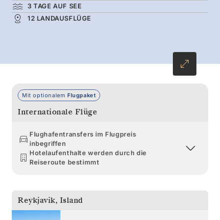
schlängeln Sie sich zwischen Ilulissats
3 TAGE AUF SEE
12 LANDAUSFLÜGE
Eisbrocken hindurch. Erkunden Sie die von
Eisbergen übersäten Gewässer und halten Sie
Ausschau nach Buckelwalen.
Mit optionalem
Flugpaket
Internationale Flüge
Flughafentransfers im Flugpreis
inbegriffen
Hotelaufenthalte werden durch die
Reiseroute bestimmt
Reykjavik
,
Island