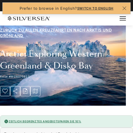
+1-888-978-4070
Prefer to browse in English?
SWITCH TO ENGLISH
ZURÜCK ZU ALLEN
KREUZFAHRTEN NACH ARKTIS UND
GRÖNLAND
Arctic: Exploring Western
Greenland & Disko Bay
Reise
#
WI280704012
ZEITLICH BEGRENZTES ANGEBOT
SPAREN SIE 10%