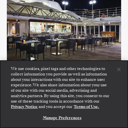
We use cookies, pixel tags and other technologies to
collect information you provide as well as information
The Grill
about your interactions with our site to enhance user
experience. We also share information about your use
of our site with our social media, advertising and
Genießen Sie knackige Salate, gegrillte
analytics partners. By using this site, you consent to our
Meeresfrüchte und perfekt gebratene Steaks
use of these tracking tools in accordance with our
Privacy Notice
and you accept our
Terms of Use.
im The Grill, einem Favoriten am Pool.
Manage Preferences