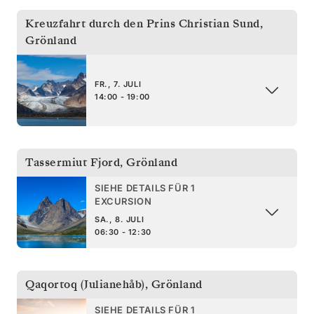
Kreuzfahrt durch den Prins Christian Sund
,
Grönland
FR., 7. JULI
14:00 - 19:00
Tassermiut Fjord
,
Grönland
SIEHE DETAILS FÜR 1
EXCURSION
SA., 8. JULI
06:30 - 12:30
Qaqortoq (Julianehåb)
,
Grönland
SIEHE DETAILS FÜR 1