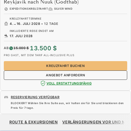
Reykjavik nach Nuuk (Godthab)
EXPEDITIONSKREUZFAHRT
SILVER WIND
KREUZFAHRTTERMINE
4.
→
16. JULI 2028
•
12 TAGE
INKLUDIERTE REISE ENDET AM
17. JULI 2028
13.500 $
AB
15.000 $
PRO GAST, MIT DEM TARIF ALL-INCLUSIVE PLUS
KREUZFAHRT BUCHEN
ANGEBOT ANFORDERN
VOLL ERSTATTUNGSFÄHIG
RESERVIERUNG VERFÜGBAR
BLOCKIERT Wählen Sie Ihre Suite aus, wir halten sie für Sie und blockieren den
Preis für
7 tage
.
13.500 $
15.000 $
AB
ROUTE & EXKURSIONEN
VERLÄNGERUNGEN VOR UND NA
PRO GAST, MIT DEM TARIF ALL-INCLUSIVE PLUS