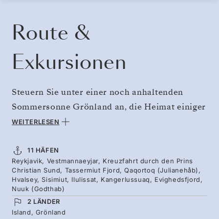
KREUZFAHRT BUCHEN
ANGEBOT ANFORDERN
Route &
Exkursionen
Steuern Sie unter einer noch anhaltenden
Sommersonne Grönland an, die Heimat einiger
der spektakulärsten, von Eis geformten Fjorde
WEITERLESEN
und Gletscher der Welt. Begeben Sie sich auf
ein Abenteuer durch atemberaubende
11 HÄFEN
Reykjavik, Vestmannaeyjar, Kreuzfahrt durch den Prins
Landschaften und farbenfrohe Holzstädte, die
Christian Sund, Tassermiut Fjord, Qaqortoq (Julianehåb),
von der Geschichte der Wikinger und Inuit
Hvalsey, Sisimiut, Ilulissat, Kangerlussuaq, Evighedsfjord,
Nuuk (Godthab)
geprägt sind. Durchqueren Sie den
2 LÄNDER
dramatischen Prins-Christian-Sund und
Island, Grönland