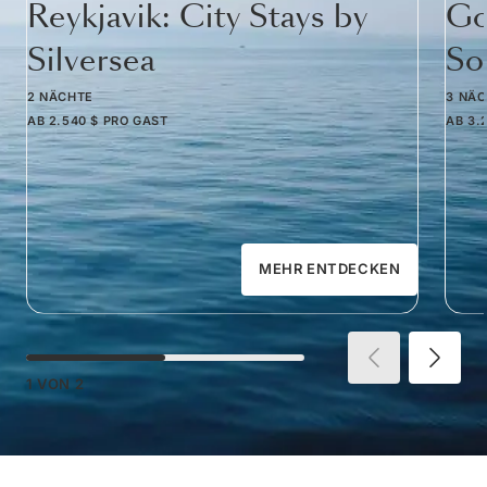
Reykjavik: City Stays by
Go
Silversea
So
2 NÄCHTE
3 NÄ
AB
2.540 $
PRO GAST
AB
3.
MEHR ENTDECKEN
1
VON
2