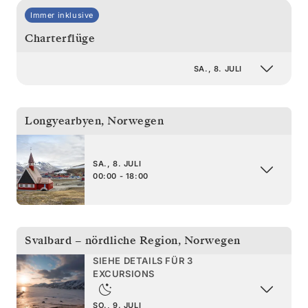
Immer inklusive
Charterflüge
SA., 8. JULI
Longyearbyen
,
Norwegen
SA., 8. JULI
00:00 - 18:00
Svalbard – nördliche Region
,
Norwegen
SIEHE DETAILS FÜR 3
EXCURSIONS
SO., 9. JULI