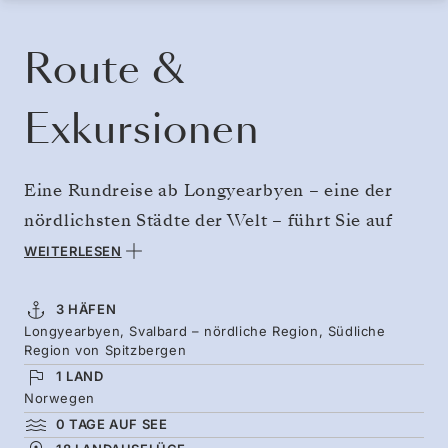
KREUZFAHRT BUCHEN
ANGEBOT ANFORDERN
Route &
Exkursionen
Eine Rundreise ab Longyearbyen – eine der
nördlichsten Städte der Welt – führt Sie auf
dem Höhepunkt des arktischen Sommers tief
WEITERLESEN
in den Archipel von Spitzbergen hinein. Eine
der abgelegensten Wildnisgebiete Europas
3 HÄFEN
Longyearbyen, Svalbard – nördliche Region, Südliche
offenbart sich Ihnen während einer Woche
Region von Spitzbergen
voller intensiver Erkundungen. Halten Sie auf
1 LAND
den Inseln Ausschau nach Eisbären, reisen Sie
Norwegen
0 TAGE AUF SEE
zu türkisblauen Gletschern und beobachten