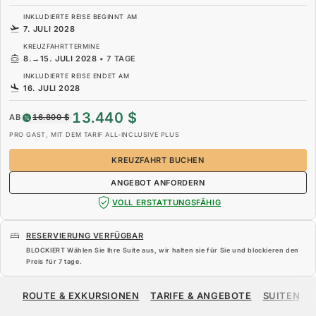
INKLUDIERTE REISE BEGINNT AM
7. JULI 2028
KREUZFAHRTTERMINE
8.
→
15. JULI 2028
•
7 TAGE
INKLUDIERTE REISE ENDET AM
16. JULI 2028
13.440 $
AB
16.800 $
PRO GAST, MIT DEM TARIF ALL-INCLUSIVE PLUS
KREUZFAHRT BUCHEN
ANGEBOT ANFORDERN
VOLL ERSTATTUNGSFÄHIG
RESERVIERUNG VERFÜGBAR
BLOCKIERT Wählen Sie Ihre Suite aus, wir halten sie für Sie und blockieren den
Preis für
7 tage
.
13.440 $
16.800 $
AB
ROUTE & EXKURSIONEN
TARIFE & ANGEBOTE
SUITEN
PRO GAST, MIT DEM TARIF ALL-INCLUSIVE PLUS