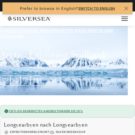
+1-888-978-4070
Prefer to browse in English?
SWITCH TO ENGLISH
ZURÜCK ZU ALLEN
KREUZFAHRTEN NACH ARKTIS UND
GRÖNLAND
Arctic: Exploring Svalbard
Reise
#
EV280708007
ZEITLICH BEGRENZTES ANGEBOT
SPAREN SIE 20%
Longyearbyen nach Longyearbyen
EXPEDITIONSKREUZFAHRT
SILVER ENDEAVOUR