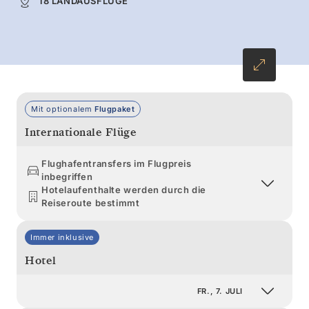
18 LANDAUSFLÜGE
Sie vorbeiziehende Buckelwale. Die
Mitternachtssonne taucht die gesamte
Szenerie in ein dramatisches Licht.
Mit optionalem
Flugpaket
Internationale Flüge
Flughafentransfers im Flugpreis
inbegriffen
Hotelaufenthalte werden durch die
Reiseroute bestimmt
Immer inklusive
Hotel
FR., 7. JULI