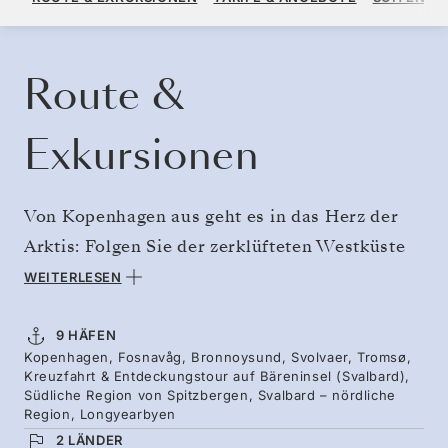
PRO GAST, MIT DEM TARIF ALL-INCLUSIVE PLUS
KREUZFAHRT BUCHEN
ANGEBOT ANFORDERN
Route &
Exkursionen
Von Kopenhagen aus geht es in das Herz der
Arktis: Folgen Sie der zerklüfteten Westküste
Norwegens, vorbei am historischen
WEITERLESEN
Leuchtturm von Runde und den Klippen, in
denen Papageientaucher nisten, bevor Sie Kurs
9 HÄFEN
Kopenhagen, Fosnavåg, Bronnoysund, Svolvaer, Tromsø,
auf den hohen Norden nehmen. Wandern Sie
Kreuzfahrt & Entdeckungstour auf Bäreninsel (Svalbard),
auf den legendären Berg Torghatten und
Südliche Region von Spitzbergen, Svalbard – nördliche
Region, Longyearbyen
erleben Sie Tromsø, das Tor zur Arktis.
2 LÄNDER