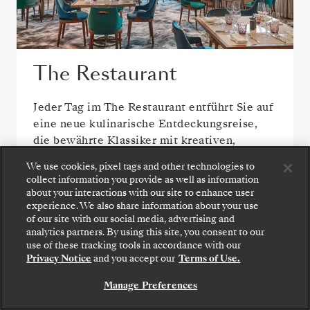
The Restaurant
Jeder Tag im The Restaurant entführt Sie auf
eine neue kulinarische Entdeckungsreise,
die bewährte Klassiker mit kreativen,
reisezielspezifischen Kreationen verbindet
We use cookies, pixel tags and other technologies to
und die Aromen und den Charakter Ihrer
collect information you provide as well as information
Reise einfängt.
about your interactions with our site to enhance user
experience. We also share information about your use
of our site with our social media, advertising and
analytics partners. By using this site, you consent to our
use of these tracking tools in accordance with our
WENIGER SPEISEOPTIONEN ANZEIGEN
Privacy Notice
and you accept our
Terms of Use.
Manage Preferences