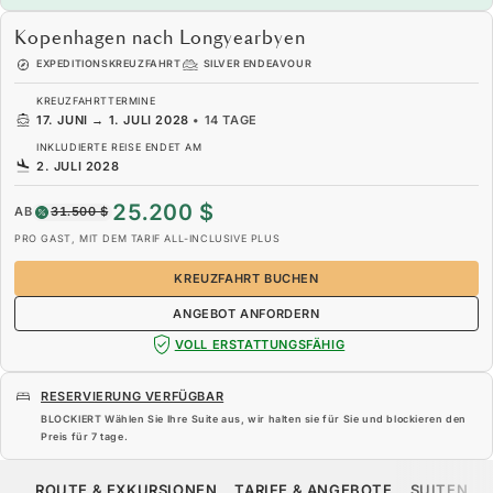
Kopenhagen nach Longyearbyen
EXPEDITIONSKREUZFAHRT
SILVER ENDEAVOUR
KREUZFAHRTTERMINE
17. JUNI
→
1. JULI 2028
•
14 TAGE
INKLUDIERTE REISE ENDET AM
2. JULI 2028
25.200 $
AB
31.500 $
PRO GAST, MIT DEM TARIF ALL-INCLUSIVE PLUS
KREUZFAHRT BUCHEN
ANGEBOT ANFORDERN
VOLL ERSTATTUNGSFÄHIG
RESERVIERUNG VERFÜGBAR
BLOCKIERT Wählen Sie Ihre Suite aus, wir halten sie für Sie und blockieren den
Preis für
7 tage
.
25.200 $
31.500 $
AB
ROUTE & EXKURSIONEN
TARIFE & ANGEBOTE
SUITEN