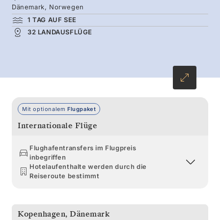
Verbringen Sie anschließend eine Woche in
Dänemark, Norwegen
der wilden Abgeschiedenheit Spitzbergens und
1 TAG AUF SEE
32 LANDAUSFLÜGE
erkunden Sie die Region bei Wanderungen, mit
dem Zodiac® und per Kajak.
Mit optionalem
Flugpaket
Internationale Flüge
Flughafentransfers im Flugpreis
inbegriffen
Hotelaufenthalte werden durch die
Reiseroute bestimmt
Kopenhagen
,
Dänemark