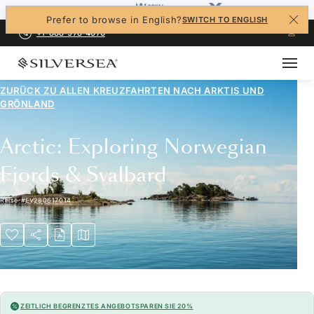
Prefer to browse in English?
SWITCH TO ENGLISH
+1-888-978-4070
ZURÜCK ZU ALLEN
KREUZFAHRTEN NACH ARKTIS UND
GRÖNLAND
Arctic: Exploring Norwegian
Fjords & Svalbard
Reise
#
EV280617014
ZEITLICH BEGRENZTES ANGEBOT
SPAREN SIE 20%