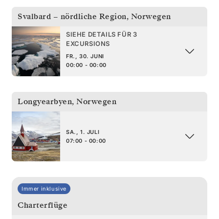
Svalbard – nördliche Region
,
Norwegen
SIEHE DETAILS FÜR 3
EXCURSIONS
FR., 30. JUNI
00:00 - 00:00
Longyearbyen
,
Norwegen
SA., 1. JULI
07:00 - 00:00
Immer inklusive
Charterflüge