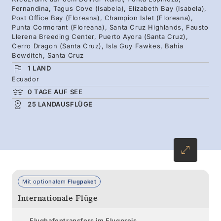
Fernandina, Tagus Cove (Isabela), Elizabeth Bay (Isabela),
Isabela, schippern Sie durch Kanäle in
Post Office Bay (Floreana), Champion Islet (Floreana),
Punta Cormorant (Floreana), Santa Cruz Highlands, Fausto
Richtung Floreana, um Flamingos zu
Llerena Breeding Center, Puerto Ayora (Santa Cruz),
beobachten und mit Meeresschildkröten zu
Cerro Dragon (Santa Cruz), Isla Guy Fawkes, Bahia
Bowditch, Santa Cruz
schnorcheln, und werfen Sie Ihre Postkarte in
1 LAND
der berühmten Post Officer Bay ein. Santa
Ecuador
Cruz ist ein echtes Highlight des Archipels –
0 TAGE AUF SEE
hier leben die riesigen Galapagos-
25 LANDAUSFLÜGE
Schildkröten, zu deren Schutz wichtige
Naturschutzmaßnahmen durchgeführt werden.
Mit optionalem
Flugpaket
Internationale Flüge
Flughafentransfers im Flugpreis