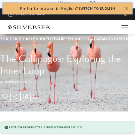
Prefer to browse in English?
SWITCH TO ENGLISH
+1-888-978-4070
ZURÜCK ZU ALLEN
KREUZFAHRTEN NACH GALÁPAGOS INSELN
The Galápagos: Exploring the
Inner Loop
Reise
#
OR280304007
ZEITLICH BEGRENZTES ANGEBOT
SPAREN SIE 10%