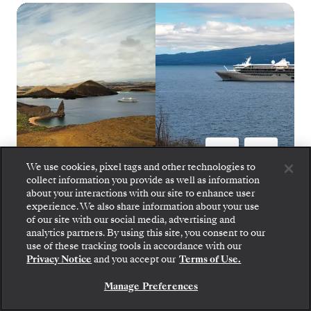
We use cookies, pixel tags and other technologies to
collect information you provide as well as information
about your interactions with our site to enhance user
Silver Origin
1
von
10
experience. We also share information about your use
of our site with our social media, advertising and
analytics partners. By using this site, you consent to our
Gehen Sie an Bord: Wählen Sie Ihre Suite und
use of these tracking tools in accordance with our
prüfen Sie die Preise und Inklusivleistungen, bevor
Privacy Notice
and you accept our
Terms of Use.
Sie Ihre Silversea-Reise sicher bestätigen.
SILVER ORIGIN
Manage Preferences
BUCHEN SIE IHRE SUITE