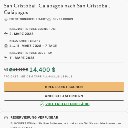
San Cristóbal, Galápagos nach San Cristóbal,
Galápagos
EXPEDITIONSKREUZFAHRT
SILVER ORIGIN
INKLUDIERTE REISE BEGINNT AM
2. MÄRZ 2028
KREUZFAHRTTERMINE
4.
→
11. MÄRZ 2028
•
7 TAGE
INKLUDIERTE REISE ENDET AM
11. MÄRZ 2028
14.400 $
AB
16.000 $
PRO GAST, MIT DEM TARIF ALL-INCLUSIVE PLUS
KREUZFAHRT BUCHEN
ANGEBOT ANFORDERN
VOLL ERSTATTUNGSFÄHIG
RESERVIERUNG VERFÜGBAR
BLOCKIERT Wählen Sie Ihre Suite aus, wir halten sie für Sie und blockieren den
Preis für
7 tage
.