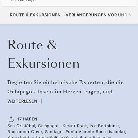
14.400 $
16.000 $
AB
ROUTE & EXKURSIONEN
VERLÄNGERUNGEN VOR UND NA
PRO GAST, MIT DEM TARIF ALL-INCLUSIVE PLUS
KREUZFAHRT BUCHEN
ANGEBOT ANFORDERN
Route &
Exkursionen
Begleiten Sie einheimische Experten, die die
Galapagos-Inseln im Herzen tragen, und
genießen Sie einzigartige Einblicke. Sie führen
WEITERLESEN
Sie zu spektakulären Landschaften und
farbenprächtigen Vögeln und erzählen Ihnen
17 HÄFEN
San Cristóbal, Galápagos, Kicker Rock, Isla Bartolome,
Piratengeschichten, die sich hier zugetragen
Buccaneer Cove, Santiago, Punta Vicente Roca (Isabela),
haben. Erkunden Sie die Meeresfauna der Isla
Kreuzfahrt auf dem Bolívar-Kanal, Punta Espinoza,