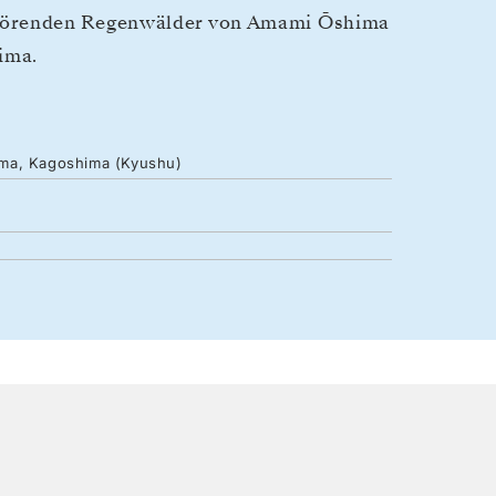
hörenden Regenwälder von Amami Ōshima
ima.
ima, Kagoshima (Kyushu)