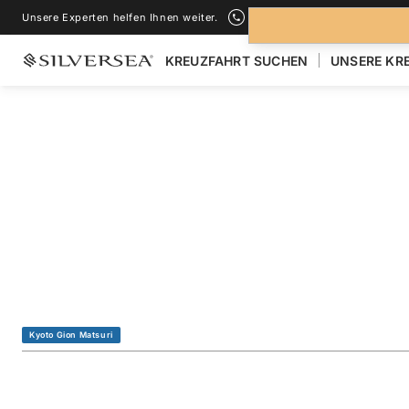
Unsere Experten helfen Ihnen weiter.
+1-888-978-4070
KREUZFAHRT SUCHEN
UNSERE KR
ZURÜCK ZU ALLEN
KREUZFAHRTEN NACH ASIEN
Japan Featuring O
Kyoto Gion Festiva
Reise
#
SM270715012
Kyoto Gion Matsuri
ZU FAVORITEN HINZUFÜGEN
TEILEN
HERUNTERLAD