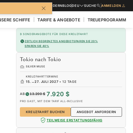
BROSCHÜREN
ANGEBOT ANFORDERN
BLOG
DEU
SUCHE
ANMELDEN
SERE SCHIFFE
TARIFE & ANGEBOTE
TREUEPROGRAMM
3
SONDERANGEBOTE FÜR DIESE KREUZFAHRT
ZEITLICH BEGRENZTES ANGEBOT
SPAREN SIE 20%
SPAREN SIE 40%
Tokio nach Tokio
SILVER MUSE
KREUZFAHRTTERMINE
15.
→
27. JULI 2027
•
12 TAGE
7.920 $
AB
13.200 $
PRO GAST, MIT DEM TARIF ALL-INCLUSIVE
KREUZFAHRT BUCHEN
ANGEBOT ANFORDERN
TEILWEISE ERSTATTUNGSFÄHIG