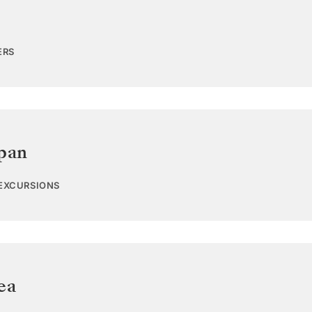
ERS
pan
 EXCURSIONS
ea