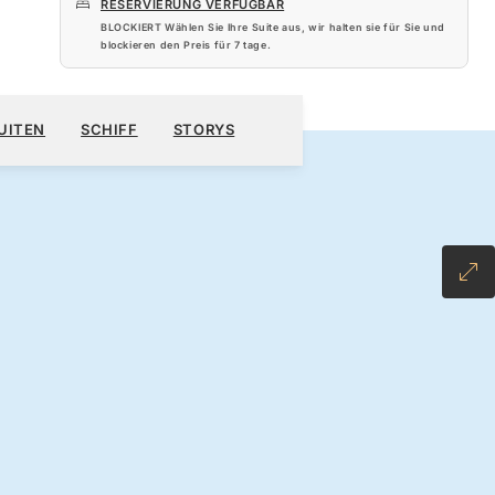
RESERVIERUNG VERFÜGBAR
BLOCKIERT Wählen Sie Ihre Suite aus, wir halten sie für Sie und
blockieren den Preis für
7 tage
.
920 $
KREUZFAHRT BUCHEN
ANGEBOT ANFORDERN
UITEN
SCHIFF
STORYS
 ALL-INCLUSIVE