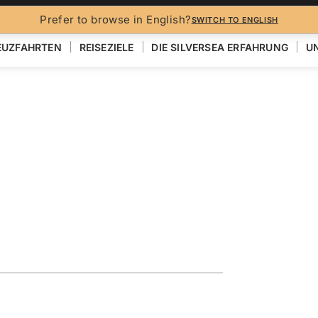
Prefer to browse in English?
SWITCH TO ENGLISH
EUZFAHRTEN
REISEZIELE
DIE SILVERSEA ERFAHRUNG
UN
kinawa & the
l
EN
KARTE ANZEIGEN