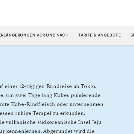
7.
13.200 $
15.
→
27. JULI 2027
AB
ERLÄNGERUNGEN VOR UND NACH
TARIFE & ANGEBOTE
S
12 TAGE
PRO GAST, MIT DEM TARIF
f einer 12-tägigen Rundreise ab Tokio.
e, um zwei Tage lang Kobes pulsierende
hmte Kobe-Rindfleisch oder unternehmen
dessen ruhige Tempel zu erkunden.
ie vulkanische südkoreanische Insel Jeju
ur kennenlernen. Abgerundet wird die