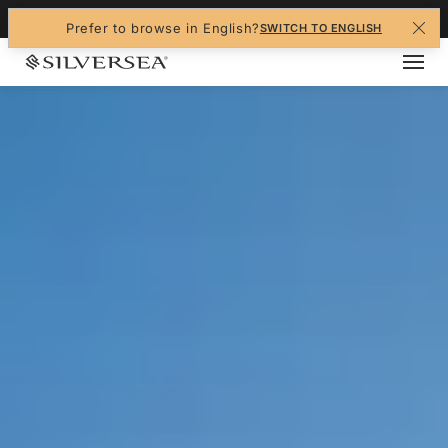
+1-888-978-4070
Prefer to browse in English?
SWITCH TO ENGLISH