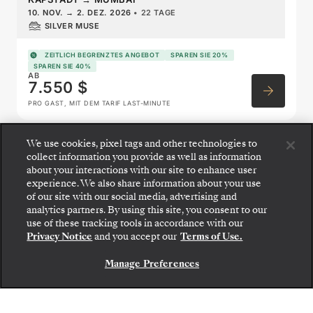
10. NOV.
→
2. DEZ. 2026
•
22 TAGE
SILVER MUSE
ZEITLICH BEGRENZTES ANGEBOT
SPAREN SIE 20%
SPAREN SIE 40%
AB
7.550 $
PRO GAST, MIT DEM TARIF LAST-MINUTE
We use cookies, pixel tags and other technologies to
West Africa Featuring Namibia
collect information you provide as well as information
about your interactions with our site to enhance user
& Portugal
experience. We also share information about your use
of our site with our social media, advertising and
analytics partners. By using this site, you consent to our
use of these tracking tools in accordance with our
Privacy Notice
and you accept our
Terms of Use.
Manage Preferences
KONTAKTIEREN SIE UNS