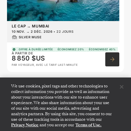
LE CAP
→
MUMBAI
10 NOV.
→
2 DÉC. 2026
•
22 JOURS
SILVER MUSE
OFFRE À DURÉE LIMITÉE
ÉCONOMISEZ 20%
ÉCONOMISEZ 40%
À PARTIR DE
8 850 $US
PAR VOYAGEUR, AVEC LE TARIF LAST-MINUTE
West Africa Featuring Namibia
We use cookies, pixel tags and other technologies to
collect information you provide as well as information
& Portugal
about your interactions with our site to enhance user
experience. We also share information about your use
of our site with our social media, advertising and
analytics partners. By using this site, you consent to our
use of these tracking tools in accordance with our
Privacy Notice
and you accept our
Terms of Use.