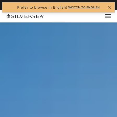
+1-888-978-4070
Prefer to browse in English?
SWITCH TO ENGLISH