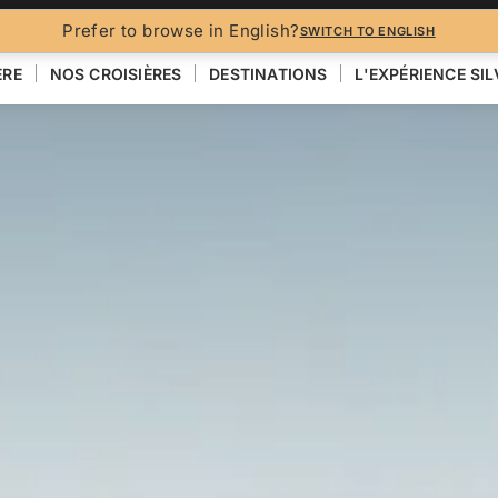
Prefer to browse in English?
SWITCH TO ENGLISH
ÈRE
NOS CROISIÈRES
DESTINATIONS
L'EXPÉRIENCE SI