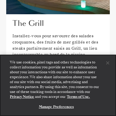
The Grill
Installez-vous pour savourer des salades
croquantes, des fruits de mer grillés et des
steaks parfaitement saisis au Grill, un lieu
incontournable au bord de la piscine.
We use cookies, pixel tags and other technologies to
collect information you provide as well as information
about your interactions with our site to enhance user
VOIR TOUTES LES OPTIONS DE RESTAURATION
experience. We also share information about your use
of our site with our social media, advertising and
analytics partners. By using this site, you consent to our
use of these tracking tools in accordance with our
Privacy Notice
and you accept our
Terms of Use.
Manage Preferences
ESPACES PUBLICS