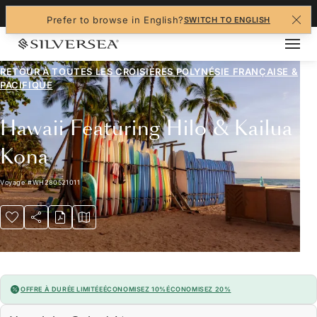
+1-888-978-4070
Prefer to browse in English?
SWITCH TO ENGLISH
RETOUR À TOUTES LES
CROISIÈRES POLYNÉSIE FRANÇAISE &
PACIFIQUE
Hawaii Featuring Hilo & Kailua
Kona
Voyage
#
WH280521011
OFFRE À DURÉE LIMITÉE
ÉCONOMISEZ 10%
ÉCONOMISEZ 20%