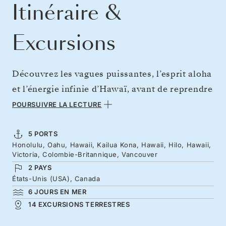
Itinéraire &
Excursions
Découvrez les vagues puissantes, l’esprit aloha
et l’énergie infinie d’Hawaï, avant de reprendre
la route vers le nord, en direction du Canada.
POURSUIVRE LA LECTURE
De la houle d’Oahu aux champs de lave de
Kona, chaque jour dévoile un éclat de couleur
5 PORTS
Honolulu, Oahu, Hawaii, Kailua Kona, Hawaii, Hilo, Hawaii,
et la richesse d’une culture insulaire vibrante.
Victoria, Colombie-Britannique, Vancouver
Quittez les rivages volcaniques d’Hawaï et
2 PAYS
mettez le cap sur l’immensité bleue du
États-Unis (USA), Canada
6 JOURS EN MER
Pacifique. À bord du Silver Whisper, les
14 EXCURSIONS TERRESTRES
journées en mer se déroulent en douces
matinées et soirées raffinées. Arrivez à