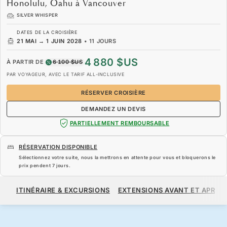
Honolulu, Oahu à Vancouver
SILVER WHISPER
DATES DE LA CROISIÈRE
21 MAI
→
1 JUIN 2028
•
11 JOURS
4 880 $US
À PARTIR DE
6 100 $US
PAR VOYAGEUR, AVEC LE TARIF ALL-INCLUSIVE
RÉSERVER CROISIÈRE
DEMANDEZ UN DEVIS
PARTIELLEMENT REMBOURSABLE
RÉSERVATION DISPONIBLE
Sélectionnez votre suite, nous la mettrons en attente pour vous et bloquerons le
prix pendent
7 jours
.
4 880 $US
6 100 $US
À PARTIR DE
ITINÉRAIRE & EXCURSIONS
EXTENSIONS AVANT ET APRÈS
PAR VOYAGEUR, AVEC LE TARIF ALL-INCLUSIVE
RÉSERVER CROISIÈRE
DEMANDEZ UN DEVIS