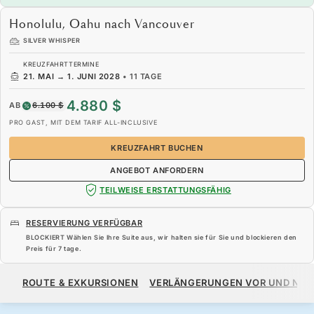
Honolulu, Oahu nach Vancouver
SILVER WHISPER
KREUZFAHRTTERMINE
21. MAI
→
1. JUNI 2028
•
11 TAGE
4.880 $
AB
6.100 $
PRO GAST, MIT DEM TARIF ALL-INCLUSIVE
KREUZFAHRT BUCHEN
ANGEBOT ANFORDERN
TEILWEISE ERSTATTUNGSFÄHIG
RESERVIERUNG VERFÜGBAR
BLOCKIERT Wählen Sie Ihre Suite aus, wir halten sie für Sie und blockieren den
Preis für
7 tage
.
4.880 $
6.100 $
AB
ROUTE & EXKURSIONEN
VERLÄNGERUNGEN VOR UND NA
PRO GAST, MIT DEM TARIF ALL-INCLUSIVE
KREUZFAHRT BUCHEN
ANGEBOT ANFORDERN