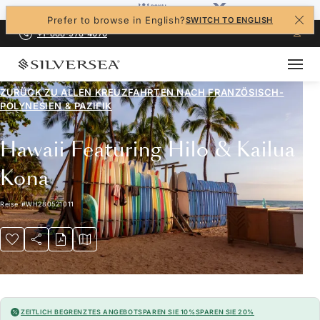
Prefer to browse in English?
SWITCH TO ENGLISH
+1-888-978-4070
ZURÜCK ZU ALLEN
KREUZFAHRTEN NACH FRANZÖSISCH-
POLYNESIEN & PAZIFIK
Hawaii Featuring Hilo & Kailua
Kona
Reise
#
WH280521011
ZEITLICH BEGRENZTES ANGEBOT
SPAREN SIE 10%
SPAREN SIE 20%