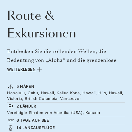
Route &
Exkursionen
Entdecken Sie die rollenden Wellen, die
Bedeutung von „Aloha“ und die grenzenlose
Energie von Hawaii, bevor Sie sich auf den
WEITERLESEN
Weg nach Norden in Richtung Kanada machen.
Von Oahus Surf-Spots bis hin zu den
5 HÄFEN
Honolulu, Oahu, Hawaii, Kailua Kona, Hawaii, Hilo, Hawaii,
Lavafeldern Konas bietet jeder Tag eine Fülle
Victoria, British Columbia, Vancouver
an Farben und abwechslungsreicher
2 LÄNDER
Insellandschaften. Sie verlassen die
Vereinigte Staaten von Amerika (USA), Kanada
6 TAGE AUF SEE
vulkanischen Küsten Hawaiis und fahren
14 LANDAUSFLÜGE
hinaus in die endlose blaue Weite des Pazifiks.