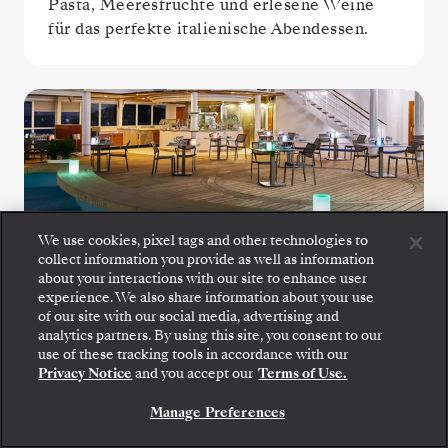
Pasta, Meeresfrüchte und erlesene Weine
für das perfekte italienische Abendessen.
We use cookies, pixel tags and other technologies to
collect information you provide as well as information
The Grill
about your interactions with our site to enhance user
experience. We also share information about your use
of our site with our social media, advertising and
Genießen Sie knackige Salate, gegrillte
analytics partners. By using this site, you consent to our
Meeresfrüchte und perfekt gebratene Steaks
use of these tracking tools in accordance with our
Privacy Notice
and you accept our
Terms of Use.
im The Grill, einem Favoriten am Pool.
Manage Preferences