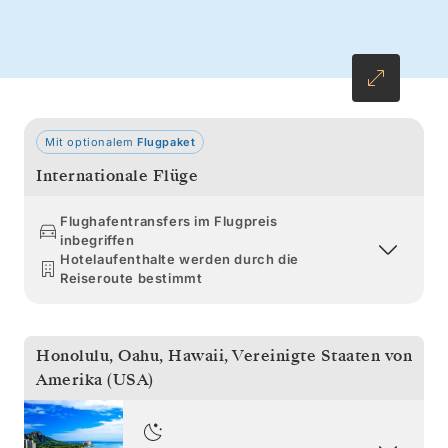
Die Tage auf See an Bord der Silver Whisper
verheißen entspannte Morgenstunden und
elegante Abende. Kommen Sie erfrischt und
wie neu geboren im fernen Vancouver an.
Mit optionalem
Flugpaket
Internationale Flüge
Flughafentransfers im Flugpreis
inbegriffen
Hotelaufenthalte werden durch die
Reiseroute bestimmt
Honolulu, Oahu, Hawaii
,
Vereinigte Staaten von
Amerika (USA)