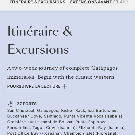
ITINÉRAIRE & EXCURSIONS
EXTENSIONS AVANT ET APRÈS
PAR VOYAGEUR, AVEC LE TARIF ALL-INCLUSIVE PLUS
RÉSERVER CROISIÈRE
DEMANDEZ UN DEVIS
Itinéraire &
Excursions
A two-week journey of complete Galápagos
immersion. Begin with the classic western
route to encounter scenic wonders — spotting
POURSUIVRE LA LECTURE
Galápagos penguins in the waters off Isabela
and meeting the famed giant tortoises.
27 PORTS
San Cristóbal, Galápagos, Kicker Rock, Isla Bartolome,
Continue into a second loop, sailing north to
Buccaneer Cove, Santiago, Punta Vicente Roca (Isabela),
birdwatching islands, then south to Española
Croisière sur le canal de Bolívar, Punta Espinoza,
Fernandina, Tagus Cove (Isabela), Elizabeth Bay (Isabela),
— where waved albatrosses nest during
Post Office Bay (Floreana), Champion Islet (Floreana),