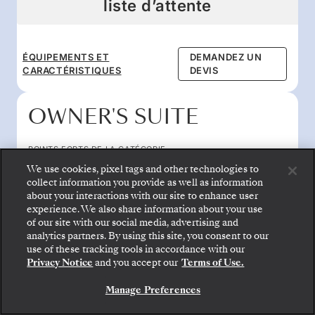
liste d’attente
ÉQUIPEMENTS ET
DEMANDEZ UN
CARACTÉRISTIQUES
DEVIS
OWNER'S SUITE
POINTS FORTS DE LA CATÉGORIE
Niveau 6 sur 6
We use cookies, pixel tags and other technologies to
Taille de la suite 1,722 sq ft
collect information you provide as well as information
Suite orientée vers l'arrière avec une vue à 270
about your interactions with our site to enhance user
degrés
experience. We also share information about your use
of our site with our social media, advertising and
Taille de la terrasse 646 sq ft
Montez à bord : choisissez votre suite et consultez
analytics partners. By using this site, you consent to our
les tarifs et les prestations incluses avant de
Grande salle à manger et salon
use of these tracking tools in accordance with our
confirmer votre voyage avec Silversea en toute
Privacy Notice
and you accept our
Terms of Use.
sécurité.
LES PRIX COMMENCENT À PARTIR DE
ALL-INCLUSIVE PLUS
Manage Preferences
RÉSERVEZ VOTRE SUITE
81 900 $US