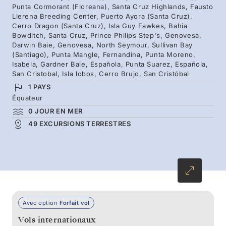
Punta Cormorant (Floreana), Santa Cruz Highlands, Fausto
breeding season. Over two weeks, experience
Llerena Breeding Center, Puerto Ayora (Santa Cruz),
the full spectrum of extraordinary wildlife and
Cerro Dragon (Santa Cruz), Isla Guy Fawkes, Bahia
Bowditch, Santa Cruz, Prince Philips Step's, Genovesa,
surreal volcanic formations.
Darwin Baie, Genovesa, North Seymour, Sullivan Bay
(Santiago), Punta Mangle, Fernandina, Punta Moreno,
Isabela, Gardner Baie, Española, Punta Suarez, Española,
San Cristobal, Isla lobos, Cerro Brujo, San Cristóbal
1 PAYS
Équateur
0 JOUR EN MER
49 EXCURSIONS TERRESTRES
Avec option
Forfait vol
Vols internationaux