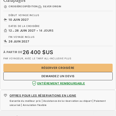
Galápagos
CROISIÈRE EXPÉDITION
SILVER ORIGIN
DÉBUT VOYAGE INCLUS
10 JUIN 2027
DATES DE LA CROISIÈRE
12
→
26 JUIN 2027
•
14 JOURS
FIN VOYAGE INCLUS
26 JUIN 2027
26 400 $US
À PARTIR DE
PAR VOYAGEUR, AVEC LE TARIF ALL-INCLUSIVE PLUS
RÉSERVER CROISIÈRE
DEMANDEZ UN DEVIS
ENTIÈREMENT REMBOURSABLE
OFFRES POUR LES RÉSERVATIONS EN LIGNE
Garantie du meilleur prix | Assistance de la réservation au départ | Paiement
sécurisé | Annulation flexible
26 400 $US
À PARTIR DE