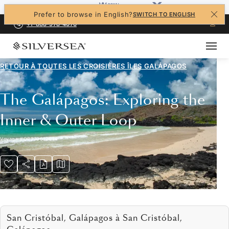
Prefer to browse in English?
SWITCH TO ENGLISH
+1-888-978-4070
RETOUR À TOUTES LES
CROISIÈRES ÎLES GALÁPAGOS
The Galápagos: Exploring the
Inner & Outer Loop
Voyage
#
OR270612C14
San Cristóbal, Galápagos à San Cristóbal,