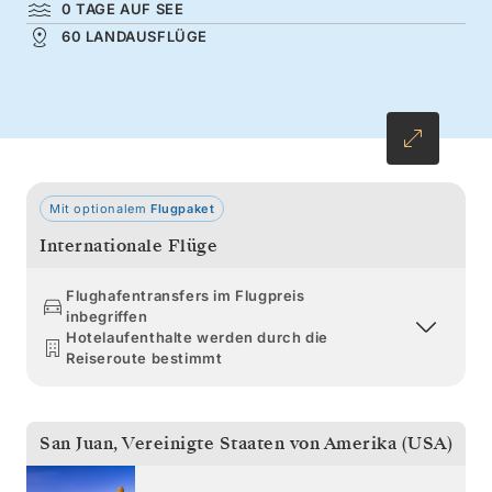
0 TAGE AUF SEE
Erkunden Sie die vulkanischen Hänge von
60 LANDAUSFLÜGE
Montserrat, bevor Sie beim Schnorcheln und
bei Spaziergängen barfuß durch den Sand die
versteckten Buchten und makellosen Strände
weiterer Karibikinseln entdecken.
Mit optionalem
Flugpaket
Internationale Flüge
Flughafentransfers im Flugpreis
inbegriffen
Hotelaufenthalte werden durch die
Reiseroute bestimmt
San Juan
,
Vereinigte Staaten von Amerika (USA)