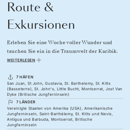
Route &
Exkursionen
Erleben Sie eine Woche voller Wunder und
tauchen Sie ein in die Traumwelt der Karibik.
Starten Sie in Puerto Ricos Hauptstadt mit den
WEITERLESEN
charakteristischen blauen Pflastersteinen und
reisen Sie direkt ins Paradies der
7 HÄFEN
San Juan, St John, Gustavia, St. Barthelemy, St. Kitts
Jungferninseln, wo das Meer in allen
(Basseterre), St. John's, Little Bucht, Montserrat, Jost Van
Blautönen schimmert und sich sanft an den
Dyke (Britische Jungferninseln)
7 LÄNDER
goldenen Stränden bricht. St. Barts verleiht
Vereinigte Staaten von Amerika (USA), Amerikanische
Ihrer Reise einen Hauch von französischem
Jungferninseln, Saint-Barthélemy, St. Kitts und Nevis,
Antigua und Barbuda, Montserrat, Britische
Flair, während St. Kitts mit seinen
Jungferninseln
pastellfarbenen Kolonialgebäuden bezaubert.