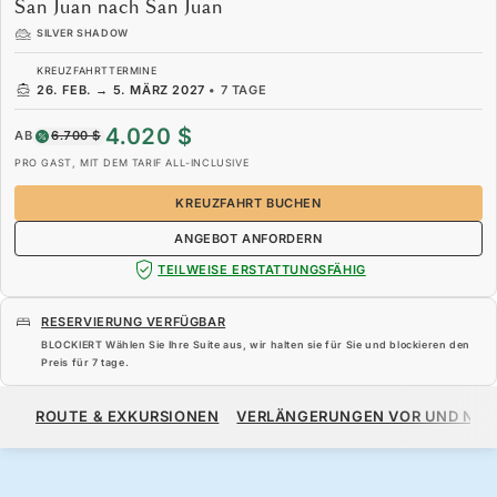
San Juan nach San Juan
SILVER SHADOW
KREUZFAHRTTERMINE
26. FEB.
→
5. MÄRZ 2027
•
7 TAGE
4.020 $
AB
6.700 $
PRO GAST, MIT DEM TARIF ALL-INCLUSIVE
KREUZFAHRT BUCHEN
ANGEBOT ANFORDERN
TEILWEISE ERSTATTUNGSFÄHIG
RESERVIERUNG VERFÜGBAR
BLOCKIERT Wählen Sie Ihre Suite aus, wir halten sie für Sie und blockieren den
Preis für
7 tage
.
4.020 $
6.700 $
AB
ROUTE & EXKURSIONEN
VERLÄNGERUNGEN VOR UND NA
PRO GAST, MIT DEM TARIF ALL-INCLUSIVE
KREUZFAHRT BUCHEN
ANGEBOT ANFORDERN