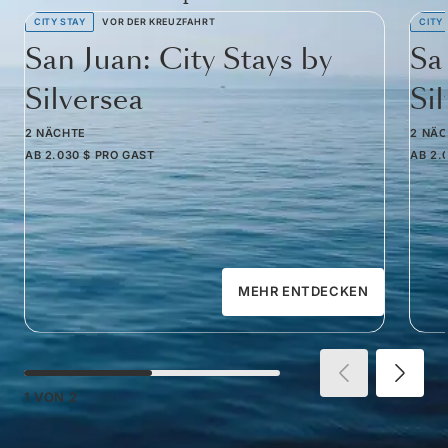
CITY STAY
VOR DER KREUZFAHRT
CITY
San Juan: City Stays by
Sa
Silversea
Si
2 NÄCHTE
2 NÄ
AB
2.030 $
PRO GAST
AB
2.
MEHR ENTDECKEN
1
VON
2