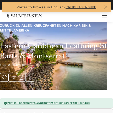
+1-888-978-4070
Prefer to browse in English?
SWITCH TO ENGLISH
ZURÜCK ZU ALLEN
KREUZFAHRTEN NACH KARIBIK &
MITTELAMERIKA
Eastern Caribbean Featuring St.
Barts & Montserrat
Reise
#
SS270226007
ZEITLICH BEGRENZTES ANGEBOT
SPAREN SIE 20%
SPAREN SIE 40%