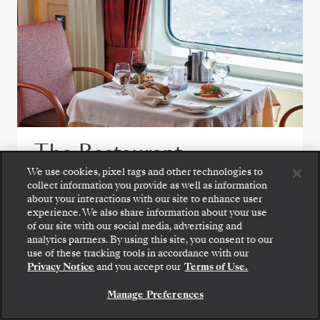
The Restaurant
We use cookies, pixel tags and other technologies to
collect information you provide as well as information
Jeder Tag im The Restaurant entführt Sie auf
about your interactions with our site to enhance user
eine neue kulinarische Entdeckungsreise,
experience. We also share information about your use
die bewährte Klassiker mit kreativen,
of our site with our social media, advertising and
reisezielspezifischen Kreationen verbindet
analytics partners. By using this site, you consent to our
use of these tracking tools in accordance with our
und die Aromen und den Charakter Ihrer
Privacy Notice
and you accept our
Terms of Use.
Reise einfängt.
Manage Preferences