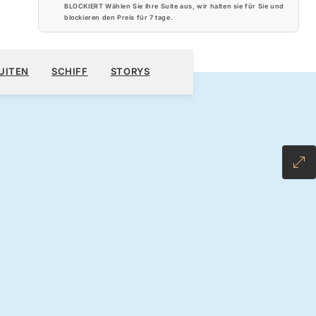
BLOCKIERT Wählen Sie Ihre Suite aus, wir halten sie für Sie und
blockieren den Preis für
7 tage
.
320 $
KREUZFAHRT BUCHEN
ANGEBOT ANFORDERN
UITEN
SCHIFF
STORYS
 ALL-INCLUSIVE