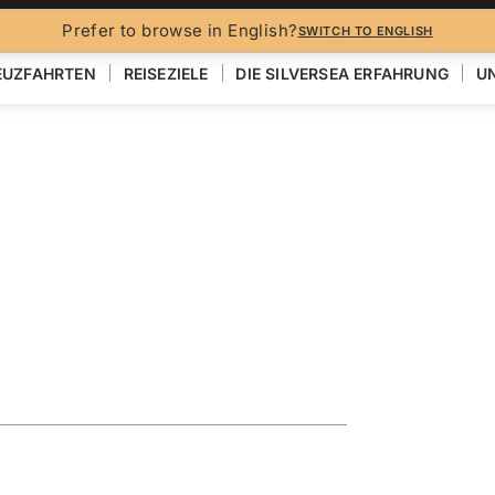
Prefer to browse in English?
SWITCH TO ENGLISH
EUZFAHRTEN
REISEZIELE
DIE SILVERSEA ERFAHRUNG
UN
AMERIKA
n Featuring
an
EN
KARTE ANZEIGEN