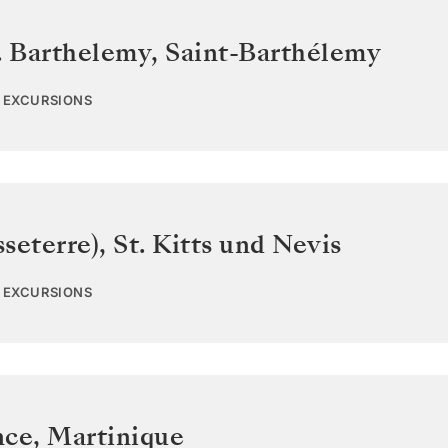
. Barthelemy
,
Saint-Barthélemy
2 EXCURSIONS
sseterre)
,
St. Kitts und Nevis
2 EXCURSIONS
nce
,
Martinique