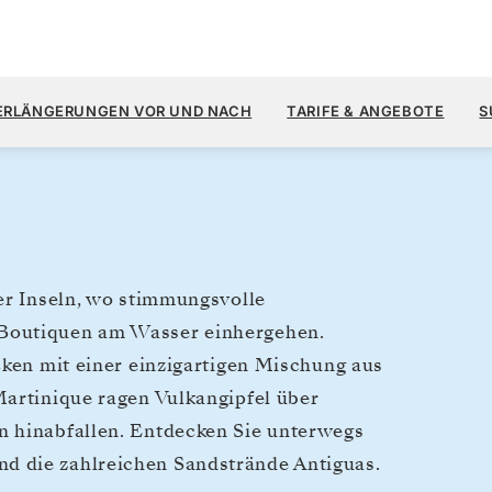
4.
5.400 $
15.
→
25. JAN. 2028
AB
ERLÄNGERUNGEN VOR UND NACH
TARIFE & ANGEBOTE
S
10 TAGE
PRO GAST, MIT DEM TARIF
er Inseln, wo stimmungsvolle
-Boutiquen am Wasser einhergehen.
cken mit einer einzigartigen Mischung aus
Martinique ragen Vulkangipfel über
n hinabfallen. Entdecken Sie unterwegs
d die zahlreichen Sandstrände Antiguas.