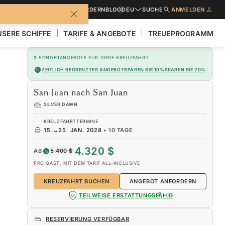
BROSCHÜREN
ANGEBOT ANFORDERN
BLOG
DEU
SUCHE
ANMELDEN
SERE SCHIFFE
TARIFE & ANGEBOTE
TREUEPROGRAMM
3
SONDERANGEBOTE FÜR DIESE KREUZFAHRT
ZEITLICH BEGRENZTES ANGEBOT
SPAREN SIE 10%
SPAREN SIE 20%
San Juan nach San Juan
SILVER DAWN
KREUZFAHRTTERMINE
15.
→
25. JAN. 2028
•
10 TAGE
4.320 $
AB
5.400 $
PRO GAST, MIT DEM TARIF ALL-INCLUSIVE
KREUZFAHRT BUCHEN
ANGEBOT ANFORDERN
TEILWEISE ERSTATTUNGSFÄHIG
RESERVIERUNG VERFÜGBAR