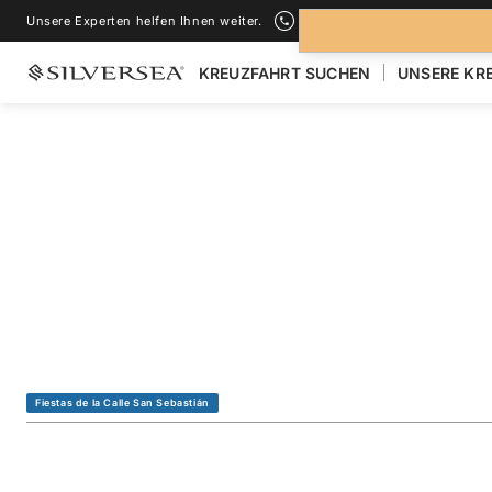
Unsere Experten helfen Ihnen weiter.
+1-888-978-4070
KREUZFAHRT SUCHEN
UNSERE KR
ZURÜCK ZU ALLEN
KREUZFAHRTEN NACH KARIBIK & MITTEL
Southern Caribbea
St. Barts & Canou
Reise
#
DA280115010
Fiestas de la Calle San Sebastián
ZU FAVORITEN HINZUFÜGEN
TEILEN
HERUNTERLAD