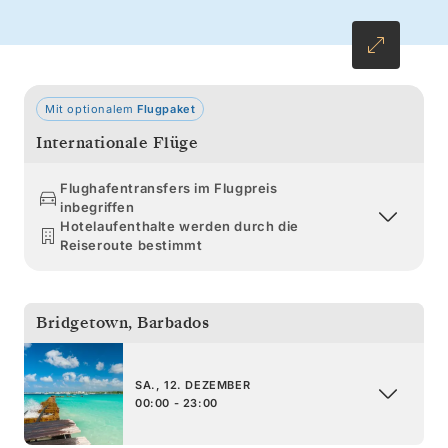
karibischen Kultur. Die leuchtenden Farben
erstrahlen sowohl in den Straßen der lebhaften
Innenstädte als auch in den faszinierenden
Unterwasserwelten, wo Papageien- und
Mit optionalem
Flugpaket
Kaiserfische bunte Fächerkorallen umkreisen.
Internationale Flüge
Flughafentransfers im Flugpreis
inbegriffen
Hotelaufenthalte werden durch die
Reiseroute bestimmt
Bridgetown
,
Barbados
SA., 12. DEZEMBER
00:00 - 23:00