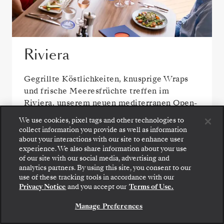
Riviera
Gegrillte Köstlichkeiten, knusprige Wraps
und frische Meeresfrüchte treffen im
Riviera, unserem neuen mediterranen Open-
Air-Restaurant an Bord der Silver Spirit, auf
We use cookies, pixel tags and other technologies to
spritzige Aperitifs und erlesene Weine.
collect information you provide as well as information
about your interactions with our site to enhance user
experience. We also share information about your use
of our site with our social media, advertising and
analytics partners. By using this site, you consent to our
use of these tracking tools in accordance with our
Privacy Notice
and you accept our
Terms of Use.
Manage Preferences