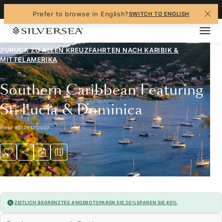
+1-888-978-4070
Prefer to browse in English?
SWITCH TO ENGLISH
ZURÜCK ZU ALLEN
KREUZFAHRTEN NACH KARIBIK &
MITTELAMERIKA
Southern Caribbean Featuring
St. Lucia & Dominica
Reise
#
SL261212007
ZEITLICH BEGRENZTES ANGEBOT
SPAREN SIE 20%
SPAREN SIE 40%