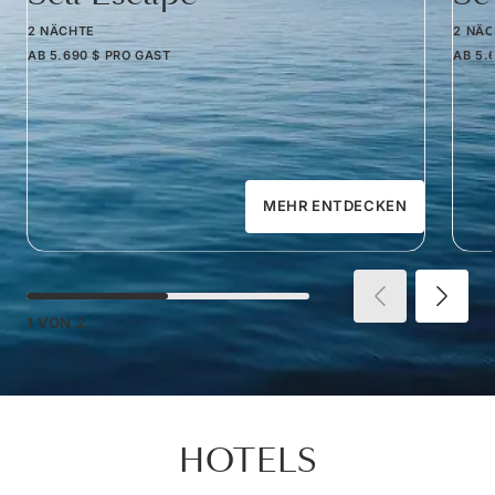
2 NÄCHTE
2 NÄ
AB
5.690 $
PRO GAST
AB
5.
MEHR ENTDECKEN
1
VON
2
HOTELS