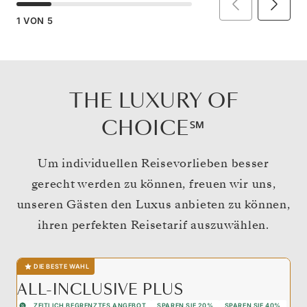
1
VON
5
THE LUXURY OF
CHOICE℠
Um individuellen Reisevorlieben besser
gerecht werden zu können, freuen wir uns,
unseren Gästen den Luxus anbieten zu können,
ihren perfekten Reisetarif auszuwählen.
DIE BESTE WAHL
ALL-INCLUSIVE PLUS
ZEITLICH BEGRENZTES ANGEBOT
SPAREN SIE 20%
SPAREN SIE 40%