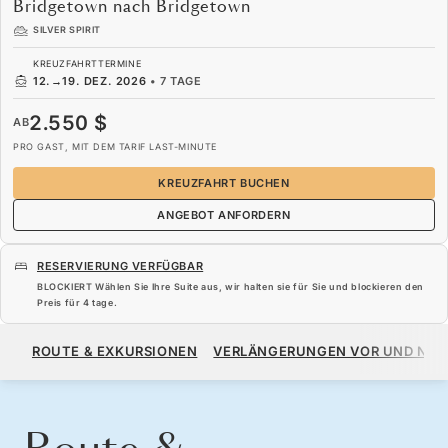
Bridgetown nach Bridgetown
SILVER SPIRIT
KREUZFAHRTTERMINE
12.
→
19. DEZ. 2026
•
7 TAGE
2.550 $
AB
PRO GAST, MIT DEM TARIF LAST-MINUTE
KREUZFAHRT BUCHEN
ANGEBOT ANFORDERN
RESERVIERUNG VERFÜGBAR
BLOCKIERT Wählen Sie Ihre Suite aus, wir halten sie für Sie und blockieren den
Preis für
4 tage
.
2.550 $
AB
ROUTE & EXKURSIONEN
VERLÄNGERUNGEN VOR UND NA
PRO GAST, MIT DEM TARIF LAST-MINUTE
KREUZFAHRT BUCHEN
ANGEBOT ANFORDERN