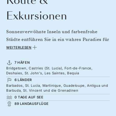
Route &
Exkursionen
Sonnenverwöhnte Inseln und farbenfrohe
Städte entführen Sie in ein wahres Paradies für
die Sinne. Lauschen Sie dem Klang der Wellen,
WEITERLESEN
die sanft am Ufer ausrollen, während die
Palmenblätter in einer leichten Brise rascheln,
7 HÄFEN
Bridgetown, Castries (St. Lucia), Fort-de-France,
und genießen Sie den großzügig
Deshaies, St. John's, Les Saintes, Bequia
ausgeschenkten Rum auf dem Weg durch die
6 LÄNDER
südliche Karibik. Entdecken Sie französische
Barbados, St. Lucia, Martinique, Guadeloupe, Antigua und
Barbuda, St. Vincent und die Grenadinen
und niederländische Inseln von
0 TAGE AUF SEE
außergewöhnlicher Schönheit und tauchen Sie
89 LANDAUSFLÜGE
ein in den entspannten Rhythmus der