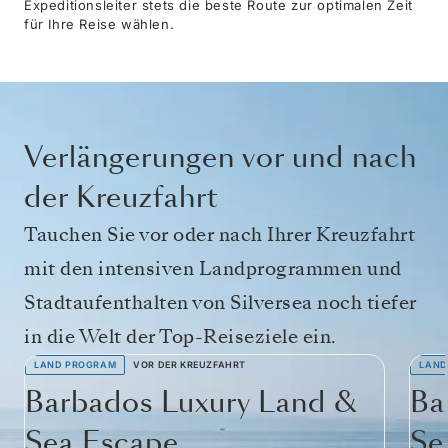
Expeditionsleiter stets die beste Route zur optimalen Zeit
für Ihre Reise wählen.
Verlängerungen vor und nach
der Kreuzfahrt
Tauchen Sie vor oder nach Ihrer Kreuzfahrt
mit den intensiven Landprogrammen und
Stadtaufenthalten von Silversea noch tiefer
in die Welt der Top-Reiseziele ein.
LAND PROGRAM
VOR DER KREUZFAHRT
LAND
Barbados Luxury Land &
Ba
Sea Escape
Se