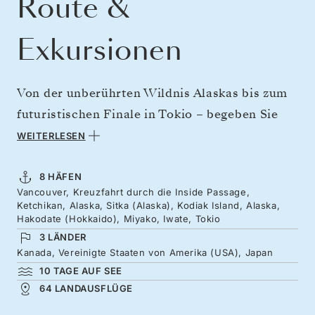
Route &
Exkursionen
Von der unberührten Wildnis Alaskas bis zum
futuristischen Finale in Tokio – begeben Sie
sich auf eine atemberaubende Kreuzfahrt über
WEITERLESEN
den Pazifik. Sie starten in Vancouver und
tauchen in die grandiosen Landschaften und
8 HÄFEN
Vancouver, Kreuzfahrt durch die Inside Passage,
die einzigartige Tierwelt der Inside Passage
Ketchikan, Alaska, Sitka (Alaska), Kodiak Island, Alaska,
ein. Weiter geht es nach Westen zur Insel
Hakodate (Hokkaido), Miyako, Iwate, Tokio
3 LÄNDER
Kodiak, bevor Sie den Pazifik überqueren –
Kanada, Vereinigte Staaten von Amerika (USA), Japan
genießen Sie entspannte Tage auf See und eine
10 TAGE AUF SEE
unvergessliche Überquerung der
64 LANDAUSFLÜGE
Datumsgrenze. Sie erreichen die Nordküste