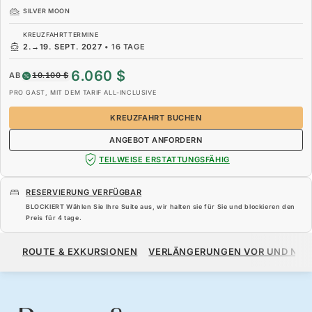
SILVER MOON
KREUZFAHRTTERMINE
2.
→
19. SEPT. 2027
•
16 TAGE
6.060 $
AB
10.100 $
PRO GAST, MIT DEM TARIF ALL-INCLUSIVE
KREUZFAHRT BUCHEN
ANGEBOT ANFORDERN
TEILWEISE ERSTATTUNGSFÄHIG
RESERVIERUNG VERFÜGBAR
BLOCKIERT Wählen Sie Ihre Suite aus, wir halten sie für Sie und blockieren den
Preis für
4 tage
.
6.060 $
10.100 $
AB
ROUTE & EXKURSIONEN
VERLÄNGERUNGEN VOR UND NA
PRO GAST, MIT DEM TARIF ALL-INCLUSIVE
KREUZFAHRT BUCHEN
ANGEBOT ANFORDERN