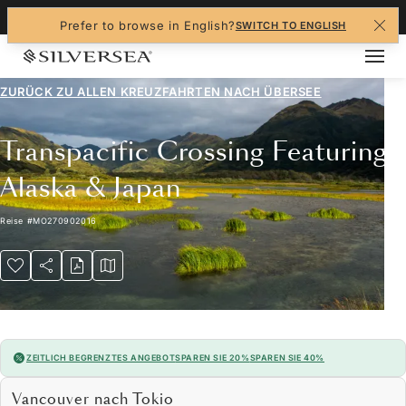
+1-888-978-4070
Prefer to browse in English?
SWITCH TO ENGLISH
ZURÜCK ZU ALLEN
KREUZFAHRTEN NACH ÜBERSEE
Transpacific Crossing Featuring
Alaska & Japan
Reise
#
MO270902016
ZEITLICH BEGRENZTES ANGEBOT
SPAREN SIE 20%
SPAREN SIE 40%
Vancouver nach Tokio