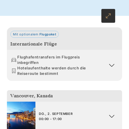
von Honshu, wo heilige Schreine und
zerklüftete Küsten einen passenden Auftakt zu
Tokio bilden.
Mit optionalem
Flugpaket
Internationale Flüge
Flughafentransfers im Flugpreis
inbegriffen
Hotelaufenthalte werden durch die
Reiseroute bestimmt
Vancouver
,
Kanada
DO., 2. SEPTEMBER
00:00 - 17:00