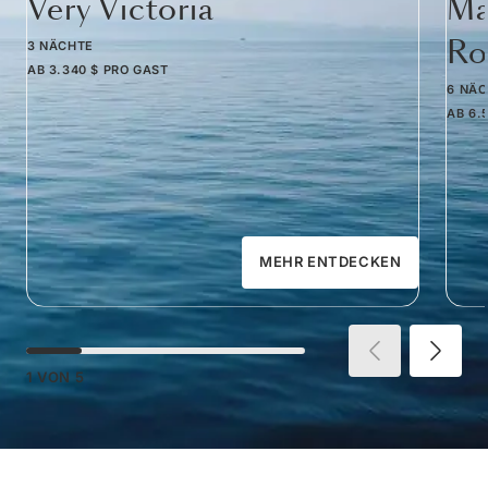
Very Victoria
Ma
Ro
3 NÄCHTE
AB
3.340 $
PRO GAST
6 NÄ
AB
6.
MEHR ENTDECKEN
1
VON
5