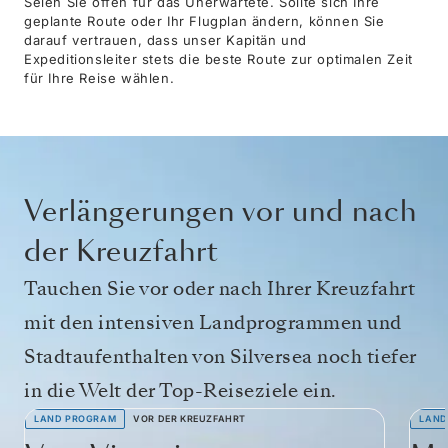
Seien Sie offen für das Unerwartete. Sollte sich Ihre
geplante Route oder Ihr Flugplan ändern, können Sie
darauf vertrauen, dass unser Kapitän und
Expeditionsleiter stets die beste Route zur optimalen Zeit
für Ihre Reise wählen.
Verlängerungen vor und nach
der Kreuzfahrt
Tauchen Sie vor oder nach Ihrer Kreuzfahrt
mit den intensiven Landprogrammen und
Stadtaufenthalten von Silversea noch tiefer
in die Welt der Top-Reiseziele ein.
LAND PROGRAM
VOR DER KREUZFAHRT
LAND