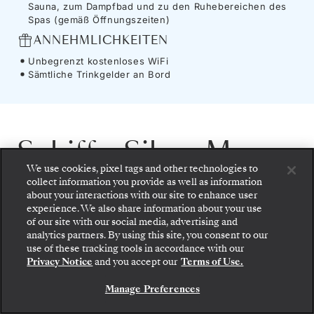
Sauna, zum Dampfbad und zu den Ruhebereichen des
Spas (gemäß Öffnungszeiten)
ANNEHMLICHKEITEN
Unbegrenzt kostenloses WiFi
Sämtliche Trinkgelder an Bord
Schiff
-
Silver Moon
We use cookies, pixel tags and other technologies to
collect information you provide as well as information
Die auf dem ausserordentlichen Erfolg der
about your interactions with our site to enhance user
experience. We also share information about your use
Silver Muse
aufbauende
Silver Moon
ist ein
of our site with our social media, advertising and
analytics partners. By using this site, you consent to our
Spiegelbild ihres Schwesterschiffes und
use of these tracking tools in accordance with our
begründet eine neue Ära für Silversea. Mit
Privacy Notice
and you accept our
Terms of Use.
40.700 Bruttotonnen und Platz für 596
Manage Preferences
Passagiere setzt die
Silver Moon
die für