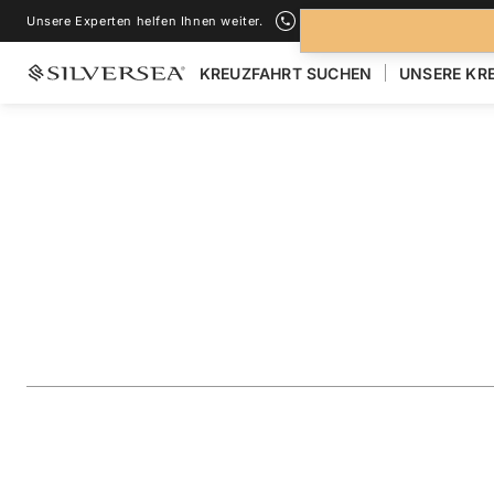
Unsere Experten helfen Ihnen weiter.
+1-888-978-4070
KREUZFAHRT SUCHEN
UNSERE KR
ZURÜCK ZU ALLEN
KREUZFAHRTEN NACH ÜBERSEE
Transatlantic: Exp
Georgia, St. Helen
Reise
#
EV280306025
ZU FAVORITEN HINZUFÜGEN
TEILEN
HERUNTERLAD