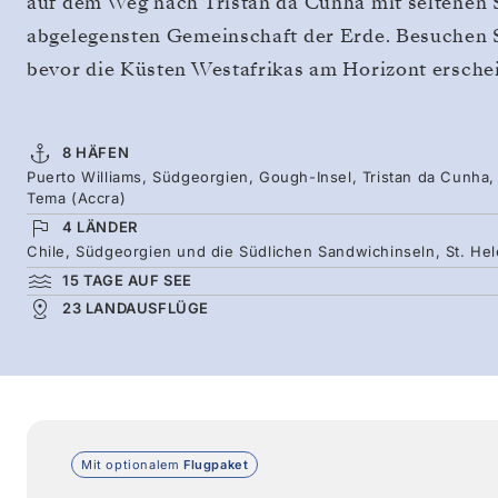
auf dem Weg nach Tristan da Cunha mit seltenen 
abgelegensten Gemeinschaft der Erde. Besuchen Si
bevor die Küsten Westafrikas am Horizont ersche
8 HÄFEN
Puerto Williams, Südgeorgien, Gough-Insel, Tristan da Cunha, 
Tema (Accra)
4 LÄNDER
Chile, Südgeorgien und die Südlichen Sandwichinseln, St. He
15 TAGE AUF SEE
23 LANDAUSFLÜGE
Mit optionalem
Flugpaket