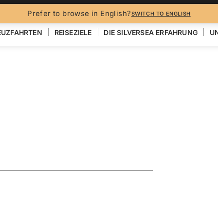
Prefer to browse in English?
SWITCH TO ENGLISH
EUZFAHRTEN
REISEZIELE
DIE SILVERSEA ERFAHRUNG
UN
loring South
a & Tristan
EN
KARTE ANZEIGEN