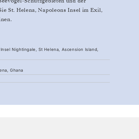
Seevogel-Schutzgebieten und der
e St. Helena, Napoleons Insel im Exil,
inen.
Insel Nightingale, St Helena, Ascension Island,
lena, Ghana