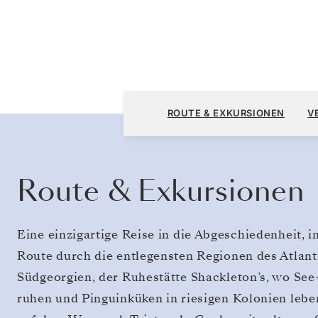
Puerto Williams nach Tema (Accra)
ROUTE & EXKURSIONEN
V
Route & Exkursionen
Eine einzigartige Reise in die Abgeschiedenheit, i
Route durch die entlegensten Regionen des Atlant
Südgeorgien, der Ruhestätte Shackleton’s, wo See
ruhen und Pinguinküken in riesigen Kolonien lebe