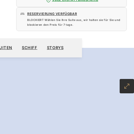
RESERVIERUNG VERFÜGBAR
BLOCKIERT Wählen Sie Ihre Suite aus, wir halten sie für Sie und
blockieren den Preis für
7 tage
.
240 $
KREUZFAHRT BUCHEN
ANGEBOT ANFORDERN
UITEN
SCHIFF
STORYS
INCLUSIVE PLUS