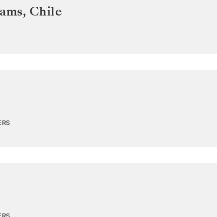
iams
,
Chile
ERS
ERS