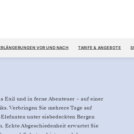
24.
40.400 $
6.
→
31. MÄRZ 2028
AB
ERLÄNGERUNGEN VOR UND NACH
TARIFE & ANGEBOTE
S
25 TAGE
PRO GAST, MIT DEM TARIF ALL-
ns Exil und in ferne Abenteuer – auf einer
iks. Verbringen Sie mehrere Tage auf
-Elefanten unter eisbedeckten Bergen
n. Echte Abgeschiedenheit erwartet Sie