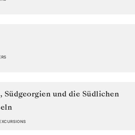
ERS
n
,
Südgeorgien und die Südlichen
eln
 EXCURSIONS