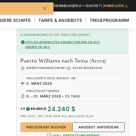
BROSCHÜREN
ANGEBOT ANFORDERN
BLOG
DEU
SUCHE
ANMELDEN
SERE SCHIFFE
TARIFE & ANGEBOTE
TREUEPROGRAMM
3
SONDERANGEBOTE FÜR DIESE KREUZFAHRT
ZEITLICH BEGRENZTES ANGEBOT
SPAREN SIE 20%
SPAREN SIE 40%
Puerto Williams nach Tema (Accra)
EXPEDITIONSKREUZFAHRT
SILVER ENDEAVOUR
INKLUDIERTE REISE BEGINNT AM
5. MÄRZ 2028
KREUZFAHRTTERMINE
6.
→
31. MÄRZ 2028
•
25 TAGE
24.240 $
AB
40.400 $
PRO GAST, MIT DEM TARIF ALL-INCLUSIVE PLUS
KREUZFAHRT BUCHEN
ANGEBOT ANFORDERN
VOLL ERSTATTUNGSFÄHIG