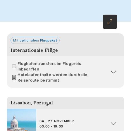
genießen. In Saint Barthélemy und San Juan
erwartet Sie ein herzlicher Empfang in den
glitzernden Gewässern der Karibik.
Mit optionalem
Flugpaket
Internationale Flüge
Flughafentransfers im Flugpreis
inbegriffen
Hotelaufenthalte werden durch die
Reiseroute bestimmt
Lissabon
,
Portugal
SA., 27. NOVEMBER
00:00 - 19:00