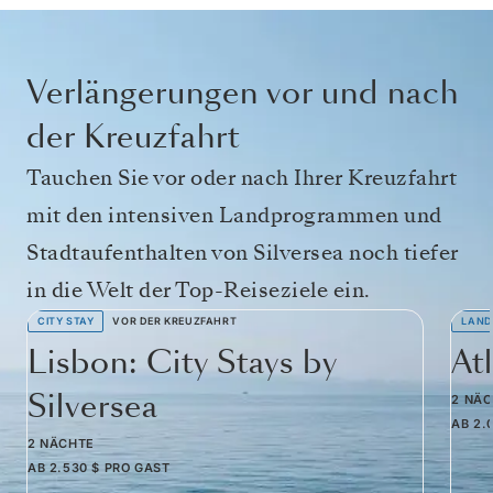
Verlängerungen vor und nach
der Kreuzfahrt
Tauchen Sie vor oder nach Ihrer Kreuzfahrt
mit den intensiven Landprogrammen und
Stadtaufenthalten von Silversea noch tiefer
in die Welt der Top-Reiseziele ein.
CITY STAY
VOR DER KREUZFAHRT
LAND
Lisbon: City Stays by
At
Silversea
2 NÄ
AB
2.
2 NÄCHTE
AB
2.530 $
PRO GAST