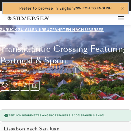
+1-888-978-4070
Prefer to browse in English?
SWITCH TO ENGLISH
ZURÜCK ZU ALLEN
KREUZFAHRTEN NACH ÜBERSEE
Transatlantic Crossing Featuring
Portugal & Spain
Reise
#
DA271127014
ZEITLICH BEGRENZTES ANGEBOT
SPAREN SIE 20%
SPAREN SIE 40%
Lissabon nach San Juan