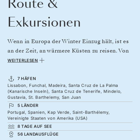
Route &
Exkursionen
Wenn in Europa der Winter Einzug hält, ist es
an der Zeit, an wärmere Küsten zu reisen. Von
Lissabon aus geht es zu den atemberaubenden
WEITERLESEN
Klippen Madeiras, den Vulkanlandschaften der
Kanarischen Inseln und den lebhaften
7 HÄFEN
Lissabon, Funchal, Madeira, Santa Cruz de La Palma
Rhythmen Kap Verdes. Machen Sie es sich
(Kanarische Inseln), Santa Cruz de Tenerife, Mindelo,
dann an Bord der eleganten Silver Dawn
Gustavia, St. Barthelemy, San Juan
5 LÄNDER
bequem, um den Atlantik zu überqueren. An
Portugal, Spanien, Kap Verde, Saint-Barthélemy,
entspannten Tagen auf See können Sie sich mit
Vereinigte Staaten von Amerika (USA)
luxuriösen Spa-Behandlungen verwöhnen
8 TAGE AUF SEE
56 LANDAUSFLÜGE
lassen und die regional inspirierte Küche