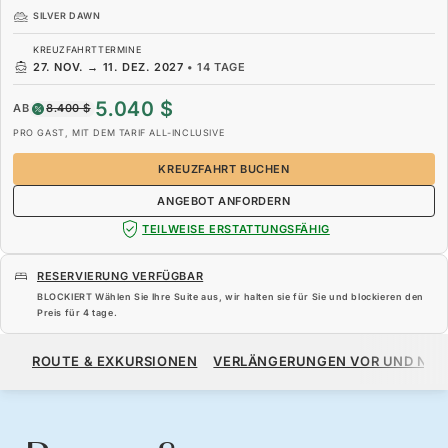
SILVER DAWN
KREUZFAHRTTERMINE
27. NOV.
→
11. DEZ. 2027
•
14 TAGE
5.040 $
AB
8.400 $
PRO GAST, MIT DEM TARIF ALL-INCLUSIVE
KREUZFAHRT BUCHEN
ANGEBOT ANFORDERN
TEILWEISE ERSTATTUNGSFÄHIG
RESERVIERUNG VERFÜGBAR
BLOCKIERT Wählen Sie Ihre Suite aus, wir halten sie für Sie und blockieren den
Preis für
4 tage
.
5.040 $
8.400 $
AB
ROUTE & EXKURSIONEN
VERLÄNGERUNGEN VOR UND NA
PRO GAST, MIT DEM TARIF ALL-INCLUSIVE
KREUZFAHRT BUCHEN
ANGEBOT ANFORDERN