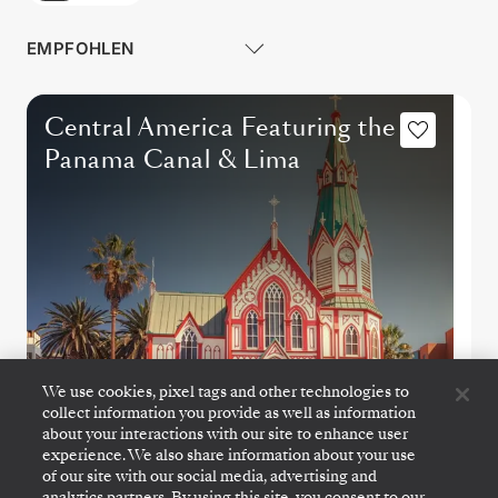
Central America Featuring the
Panama Canal & Lima
We use cookies, pixel tags and other technologies to
collect information you provide as well as information
about your interactions with our site to enhance user
VALPARAISO
→
MIAMI, FL
experience. We also share information about your use
5.
→
23. MÄRZ 2027
•
18 TAGE
of our site with our social media, advertising and
SILVER NOVA
analytics partners. By using this site, you consent to our