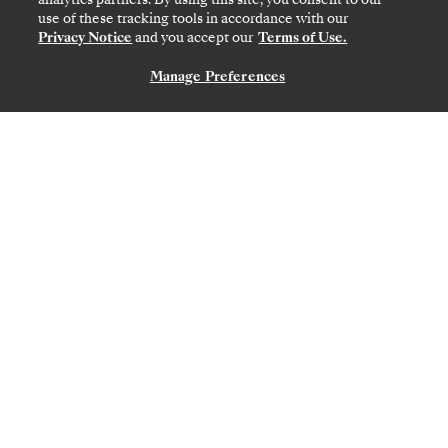
use of these tracking tools in accordance with our
ZEITLICH BEGRENZTES ANGEBOT
SPAREN SIE 20%
Privacy Notice
and you accept our
Terms of Use.
SPAREN SIE 30%
AB
12.530 $
17.900 $
Manage Preferences
KONTAKTIEREN SIE UNS
PRO GAST, MIT DEM TARIF ALL-INCLUSIVE
Chile & Argentina Featuring
Chilean Fjords