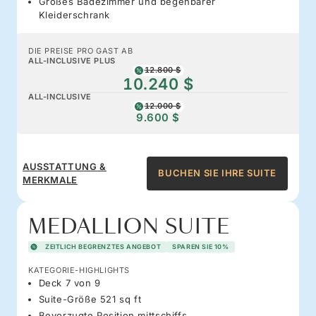
Großes Badezimmer und begehbarer
Kleiderschrank
DIE PREISE PRO GAST AB
ALL-INCLUSIVE PLUS
12.800 $
10.240 $
ALL-INCLUSIVE
12.000 $
9.600 $
AUSSTATTUNG &
BUCHEN SIE IHRE SUITE
MERKMALE
MEDALLION SUITE
ZEITLICH BEGRENZTES ANGEBOT
SPAREN SIE 10%
KATEGORIE-HIGHLIGHTS
Deck 7 von 9
Suite-Größe 521 sq ft
Bevorzugte Position mittschiffs