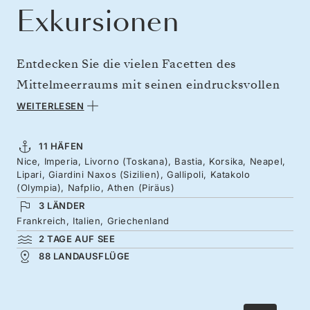
Exkursionen
Entdecken Sie die vielen Facetten des
Mittelmeerraums mit seinen eindrucksvollen
Gewässern, die unzählige einzigartige
WEITERLESEN
Kulturen und Zivilisationen hervorgebracht
haben. Fahren Sie von der Promenade des
11 HÄFEN
Nice, Imperia, Livorno (Toskana), Bastia, Korsika, Neapel,
Anglais in Nizza aus entlang Italiens Küste und
Lipari, Giardini Naxos (Sizilien), Gallipoli, Katakolo
hinüber nach Korsika, dann südwärts nach
(Olympia), Nafplio, Athen (Piräus)
3 LÄNDER
Neapel. Stellen Sie sich zwischen die Ruinen
Frankreich, Italien, Griechenland
von Taormina auf Sizilien, blicken Sie hinüber
2 TAGE AUF SEE
zum Ätna und setzen Sie Ihre Reise dann zu
88 LANDAUSFLÜGE
den Ursprüngen der Olympischen Spiele fort,
um Griechenland in der Wärme des Oktobers