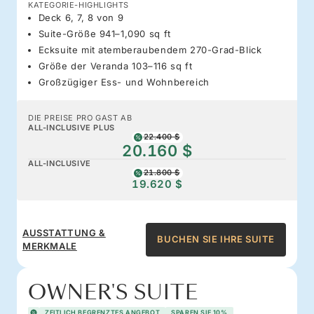
KATEGORIE-HIGHLIGHTS
Deck 6, 7, 8 von 9
Suite-Größe 941–1,090 sq ft
Ecksuite mit atemberaubendem 270-Grad-Blick
Größe der Veranda 103–116 sq ft
Großzügiger Ess- und Wohnbereich
DIE PREISE PRO GAST AB
ALL-INCLUSIVE PLUS
22.400 $
20.160 $
ALL-INCLUSIVE
21.800 $
19.620 $
AUSSTATTUNG &
BUCHEN SIE IHRE SUITE
MERKMALE
OWNER'S SUITE
ZEITLICH BEGRENZTES ANGEBOT
SPAREN SIE 10%