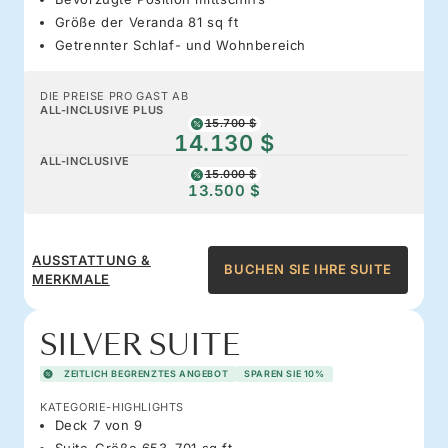
Größe der Veranda 81 sq ft
Getrennter Schlaf- und Wohnbereich
DIE PREISE PRO GAST AB
ALL-INCLUSIVE PLUS
15.700 $
14.130 $
ALL-INCLUSIVE
15.000 $
13.500 $
AUSSTATTUNG &
BUCHEN SIE IHRE SUITE
MERKMALE
SILVER SUITE
ZEITLICH BEGRENZTES ANGEBOT
SPAREN SIE 10%
KATEGORIE-HIGHLIGHTS
Deck 7 von 9
Suite-Größe 653–701 sq ft