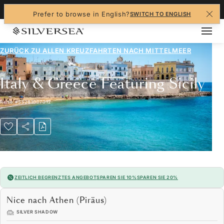
+1-888-978-4070
Prefer to browse in English?
SWITCH TO ENGLISH
ZURÜCK ZU ALLEN
KREUZFAHRTEN NACH MITTELMEER
Italy & Greece Featuring Sicily
Reise
#
SS281007012
ZEITLICH BEGRENZTES ANGEBOT
SPAREN SIE 10%
SPAREN SIE 20%
Nice nach Athen (Piräus)
SILVER SHADOW