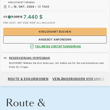
KREUZFAHRTTERMINE
7.
→
19. OKT. 2028
•
12 TAGE
7.440 $
AB
9.300 $
PRO GAST, MIT DEM TARIF ALL-INCLUSIVE
KREUZFAHRT BUCHEN
ANGEBOT ANFORDERN
TEILWEISE ERSTATTUNGSFÄHIG
RESERVIERUNG VERFÜGBAR
BLOCKIERT Wählen Sie Ihre Suite aus, wir halten sie für Sie und blockieren den
Preis für
3 tage
.
7.440 $
9.300 $
AB
ROUTE & EXKURSIONEN
VERLÄNGERUNGEN VOR UND NA
PRO GAST, MIT DEM TARIF ALL-INCLUSIVE
KREUZFAHRT BUCHEN
ANGEBOT ANFORDERN
Route &