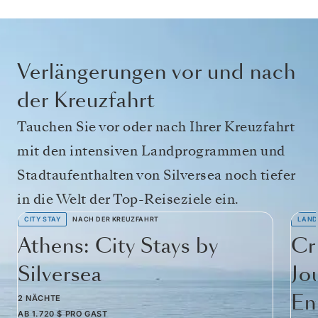
Verlängerungen vor und nach
der Kreuzfahrt
Tauchen Sie vor oder nach Ihrer Kreuzfahrt
mit den intensiven Landprogrammen und
Stadtaufenthalten von Silversea noch tiefer
in die Welt der Top-Reiseziele ein.
CITY STAY
NACH DER KREUZFAHRT
LAND
Athens: City Stays by
Cr
Silversea
Jo
Em
2 NÄCHTE
AB
1.720 $
PRO GAST