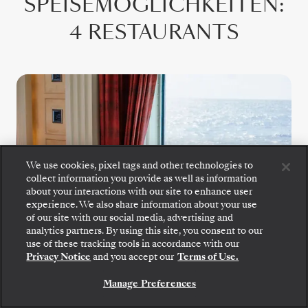
SPEISEMÖGLICHKEITEN
:
4 RESTAURANTS
We use cookies, pixel tags and other technologies to
collect information you provide as well as information
about your interactions with our site to enhance user
experience. We also share information about your use
of our site with our social media, advertising and
analytics partners. By using this site, you consent to our
Gehen Sie an Bord: Wählen Sie Ihre Suite und
use of these tracking tools in accordance with our
prüfen Sie die Preise und Inklusivleistungen, bevor
Privacy Notice
and you accept our
Terms of Use.
Sie Ihre Silversea-Reise sicher bestätigen.
The Restaurant
Manage Preferences
BUCHEN SIE IHRE SUITE