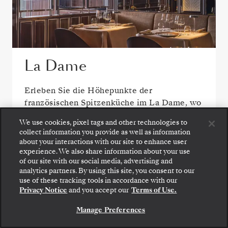
La Dame
Erleben Sie die Höhepunkte der
französischen Spitzenküche im La Dame, wo
exklusive Degustationsmenüs durch
We use cookies, pixel tags and other technologies to
meisterhafte Technik, saisonale Zutaten und
collect information you provide as well as information
moderne Finesse präsentiert werden.
about your interactions with our site to enhance user
experience. We also share information about your use
of our site with our social media, advertising and
analytics partners. By using this site, you consent to our
Gehen Sie an Bord: Wählen Sie Ihre Suite und
use of these tracking tools in accordance with our
WENIGER SPEISEOPTIONEN ANZEIGEN
prüfen Sie die Preise und Inklusivleistungen, bevor
Privacy Notice
and you accept our
Terms of Use.
Sie Ihre Silversea-Reise sicher bestätigen.
Manage Preferences
BUCHEN SIE IHRE SUITE