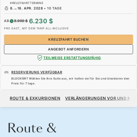
KREUZFAHRTTERMINE
8.
→
18. APR. 2028
•
10 TAGE
6.230 $
AB
8.900 $
PRO GAST, MIT DEM TARIF ALL-INCLUSIVE
KREUZFAHRT BUCHEN
ANGEBOT ANFORDERN
TEILWEISE ERSTATTUNGSFÄHIG
RESERVIERUNG VERFÜGBAR
BLOCKIERT Wählen Sie Ihre Suite aus, wir halten sie für Sie und blockieren den
Preis für
7 tage
.
6.230 $
8.900 $
AB
ROUTE & EXKURSIONEN
VERLÄNGERUNGEN VOR UND NA
PRO GAST, MIT DEM TARIF ALL-INCLUSIVE
KREUZFAHRT BUCHEN
ANGEBOT ANFORDERN
Route &