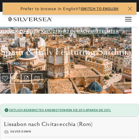
+1-888-978-4070
Prefer to browse in English?
SWITCH TO ENGLISH
ZURÜCK ZU ALLEN
KREUZFAHRTEN NACH MITTELMEER
Spain & Italy Featuring Sardinia
Reise
#
DA280408010
ZEITLICH BEGRENZTES ANGEBOT
SPAREN SIE 20%
SPAREN SIE 30%
Lissabon nach Civitavecchia (Rom)
SILVER DAWN