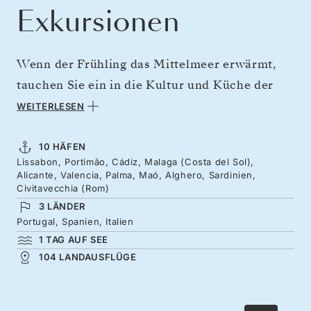
Exkursionen
Wenn der Frühling das Mittelmeer erwärmt,
tauchen Sie ein in die Kultur und Küche der
Iberischen Halbinsel, bevor die Reise Sie
WEITERLESEN
weiter nach Rom führt. Von den gelben
Straßenbahnen und kunstvollen Azulejos
10 HÄFEN
Lissabon, Portimão, Cádiz, Malaga (Costa del Sol),
Lissabons geht es weiter ins stimmungsvolle
Alicante, Valencia, Palma, Maó, Alghero, Sardinien,
Andalusien – zu den alten Gassen von Cádiz
Civitavecchia (Rom)
3 LÄNDER
und nach Málaga, der Geburtsstadt Picassos.
Portugal, Spanien, Italien
Über die Balearen und die von katalanischen
1 TAG AUF SEE
Einflüssen geprägten Küsten Sardiniens
104 LANDAUSFLÜGE
gelangen Sie schließlich in die Ewige Stadt.