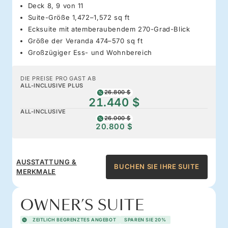
Deck 8, 9 von 11
Suite-Größe 1,472–1,572 sq ft
Ecksuite mit atemberaubendem 270-Grad-Blick
Größe der Veranda 474–570 sq ft
Großzügiger Ess- und Wohnbereich
DIE PREISE PRO GAST AB
ALL-INCLUSIVE PLUS
26.800 $
21.440 $
ALL-INCLUSIVE
26.000 $
20.800 $
AUSSTATTUNG &
BUCHEN SIE IHRE SUITE
MERKMALE
OWNER’S SUITE
ZEITLICH BEGRENZTES ANGEBOT
SPAREN SIE 20%