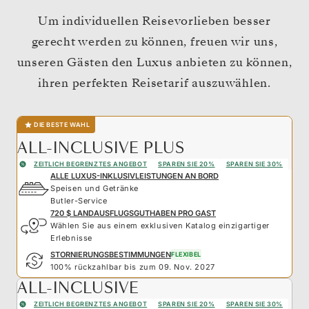
Um individuellen Reisevorlieben besser
gerecht werden zu können, freuen wir uns,
unseren Gästen den Luxus anbieten zu können,
ihren perfekten Reisetarif auszuwählen.
DIE BESTE WAHL
ALL-INCLUSIVE PLUS
ZEITLICH BEGRENZTES ANGEBOT
SPAREN SIE 20%
SPAREN SIE 30%
ALLE LUXUS-INKLUSIVLEISTUNGEN AN BORD
Speisen und Getränke
Butler-Service
720 $ LANDAUSFLUGSGUTHABEN PRO GAST
Wählen Sie aus einem exklusiven Katalog einzigartiger
Erlebnisse
STORNIERUNGSBESTIMMUNGEN
FLEXIBEL
100% rückzahlbar bis zum 09. Nov. 2027
ALL-INCLUSIVE
ZEITLICH BEGRENZTES ANGEBOT
SPAREN SIE 20%
SPAREN SIE 30%