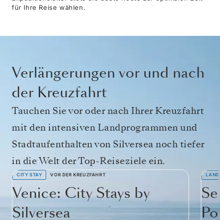
für Ihre Reise wählen.
Verlängerungen vor und nach
der Kreuzfahrt
Tauchen Sie vor oder nach Ihrer Kreuzfahrt
mit den intensiven Landprogrammen und
Stadtaufenthalten von Silversea noch tiefer
in die Welt der Top-Reiseziele ein.
CITY STAY
VOR DER KREUZFAHRT
LAND
Venice: City Stays by
Se
Silversea
Po