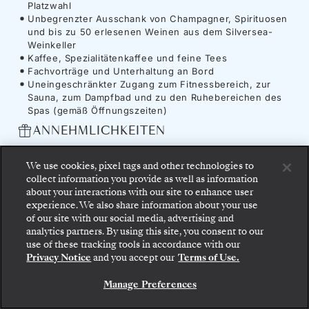
Platzwahl
Unbegrenzter Ausschank von Champagner, Spirituosen
und bis zu 50 erlesenen Weinen aus dem Silversea-
Weinkeller
Kaffee, Spezialitätenkaffee und feine Tees
Fachvorträge und Unterhaltung an Bord
Uneingeschränkter Zugang zum Fitnessbereich, zur
Sauna, zum Dampfbad und zu den Ruhebereichen des
Spas (gemäß Öffnungszeiten)
ANNEHMLICHKEITEN
Unbegrenzt kostenloses WiFi
Sämtliche Trinkgelder an Bord
We use cookies, pixel tags and other technologies to
collect information you provide as well as information
about your interactions with our site to enhance user
experience. We also share information about your use
of our site with our social media, advertising and
Schiff
-
Silver Ray
analytics partners. By using this site, you consent to our
Gehen Sie an Bord: Wählen Sie Ihre Suite und
use of these tracking tools in accordance with our
prüfen Sie die Preise und Inklusivleistungen, bevor
Privacy Notice
and you accept our
Terms of Use.
Sie Ihre Silversea-Reise sicher bestätigen.
Die
Silver Ray
weist den Weg in eine neue
Manage Preferences
BUCHEN SIE IHRE SUITE
Dimension des Reisens und bringt Sie den