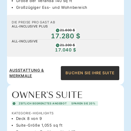
Größe der Veranda 140 sq ft
Großzügiger Ess- und Wohnbereich
DIE PREISE PRO GAST AB
ALL-INCLUSIVE PLUS
21.600 $
17.280 $
ALL-INCLUSIVE
21.300 $
17.040 $
AUSSTATTUNG &
BUCHEN SIE IHRE SUITE
MERKMALE
OWNER'S SUITE
ZEITLICH BEGRENZTES ANGEBOT
SPAREN SIE 20%
KATEGORIE-HIGHLIGHTS
Deck 8 von 9
Suite-Größe 1,055 sq ft