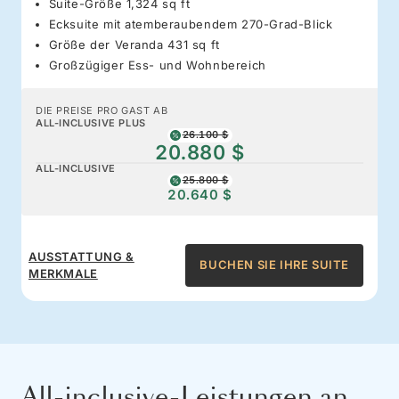
Suite-Größe 1,324 sq ft
Ecksuite mit atemberaubendem 270-Grad-Blick
Größe der Veranda 431 sq ft
Großzügiger Ess- und Wohnbereich
DIE PREISE PRO GAST AB
ALL-INCLUSIVE PLUS
26.100 $
20.880 $
ALL-INCLUSIVE
25.800 $
20.640 $
AUSSTATTUNG &
BUCHEN SIE IHRE SUITE
MERKMALE
All-inclusive-Leistungen an