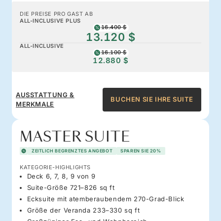
DIE PREISE PRO GAST AB
ALL-INCLUSIVE PLUS
16.400 $
13.120 $
ALL-INCLUSIVE
16.100 $
12.880 $
AUSSTATTUNG &
BUCHEN SIE IHRE SUITE
MERKMALE
MASTER SUITE
ZEITLICH BEGRENZTES ANGEBOT
SPAREN SIE 20%
KATEGORIE-HIGHLIGHTS
Deck 6, 7, 8, 9 von 9
Suite-Größe 721–826 sq ft
Ecksuite mit atemberaubendem 270-Grad-Blick
Größe der Veranda 233–330 sq ft