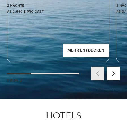
2 NÄCHTE
2 NÄ
AB
2.660 $
PRO GAST
AB
3.
MEHR ENTDECKEN
1
VON
3
HOTELS