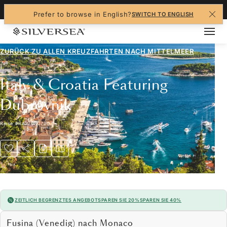
+1-888-978-4070
Prefer to browse in English?
SWITCH TO ENGLISH
ZURÜCK ZU ALLEN
KREUZFAHRTEN NACH MITTELMEER
Italy & Croatia Featuring
Dubrovnik
Reise
#
RA270807007
ZEITLICH BEGRENZTES ANGEBOT
SPAREN SIE 20%
SPAREN SIE 40%
Fusina (Venedig) nach Monaco