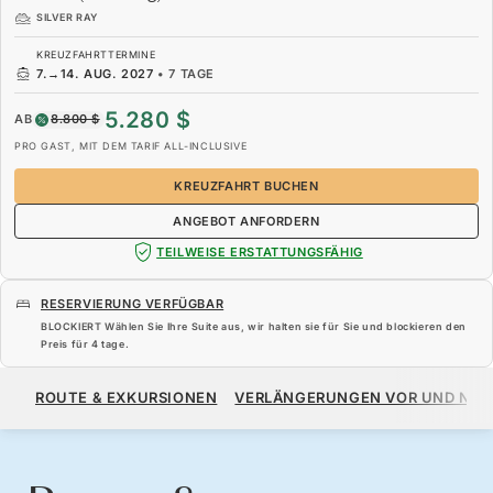
SILVER RAY
KREUZFAHRTTERMINE
7.
→
14. AUG. 2027
•
7 TAGE
5.280 $
AB
8.800 $
PRO GAST, MIT DEM TARIF ALL-INCLUSIVE
KREUZFAHRT BUCHEN
ANGEBOT ANFORDERN
TEILWEISE ERSTATTUNGSFÄHIG
RESERVIERUNG VERFÜGBAR
BLOCKIERT Wählen Sie Ihre Suite aus, wir halten sie für Sie und blockieren den
Preis für
4 tage
.
5.280 $
8.800 $
AB
ROUTE & EXKURSIONEN
VERLÄNGERUNGEN VOR UND NA
PRO GAST, MIT DEM TARIF ALL-INCLUSIVE
KREUZFAHRT BUCHEN
ANGEBOT ANFORDERN