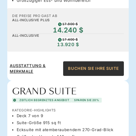
Großzügiger Ess- und Wohnbereich
DIE PREISE PRO GAST AB
ALL-INCLUSIVE PLUS
17.800 $
14.240 $
ALL-INCLUSIVE
17.400 $
13.920 $
AUSSTATTUNG &
BUCHEN SIE IHRE SUITE
MERKMALE
GRAND SUITE
ZEITLICH BEGRENZTES ANGEBOT
SPAREN SIE 20%
KATEGORIE-HIGHLIGHTS
Deck 7 von 9
Suite-Größe 915 sq ft
Ecksuite mit atemberaubendem 270-Grad-Blick