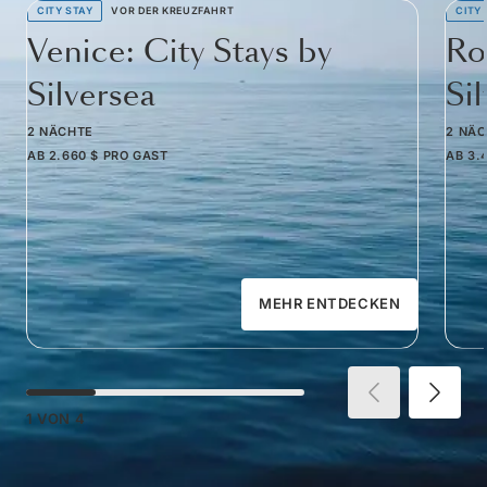
CITY STAY
VOR DER KREUZFAHRT
CITY
Venice: City Stays by
Ro
Silversea
Si
2 NÄCHTE
2 NÄ
AB
2.660 $
PRO GAST
AB
3.
MEHR ENTDECKEN
1
VON
4