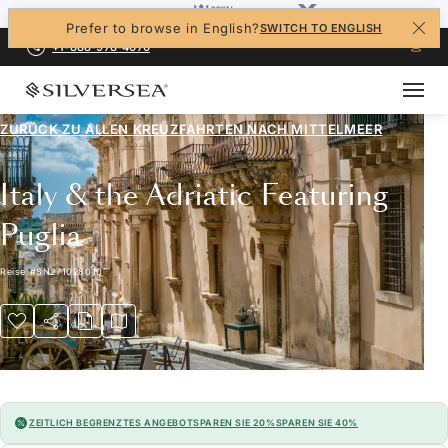
Prefer to browse in English?
SWITCH TO ENGLISH
+1-888-978-4070
ZURÜCK ZU ALLEN
KREUZFAHRTEN NACH MITTELMEER
Italy & the Adriatic Featuring
Puglia
Reise
#
SN271028010
ZEITLICH BEGRENZTES ANGEBOT
SPAREN SIE 20%
SPAREN SIE 40%