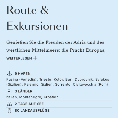
Route &
Exkursionen
Genießen Sie die Freuden der Adria und des
westlichen Mittelmeers: die Pracht Europas,
die Spuren alter Zivilisationen und die
WEITERLESEN
würzige, mit Zitrusfrüchten aromatisierte
Küche. Von Venedig aus geht es weiter nach
9 HÄFEN
Fusina (Venedig), Trieste, Kotor, Bari, Dubrovnik, Syrakus
Süden zu den schönsten Festungsstädten
(Sizilien), Palermo, Sizlien, Sorrento, Civitavecchia (Rom)
Europas, den historischen Hochburgen
3 LÄNDER
wachsamer Stadtstaaten. Weiter geht es nach
Italien, Montenegro, Kroatien
2 TAGE AUF SEE
Sizilien, wo Sie auf sonnenverblassten
80 LANDAUSFLÜGE
Boulevards flanieren und süße, mit Ricotta