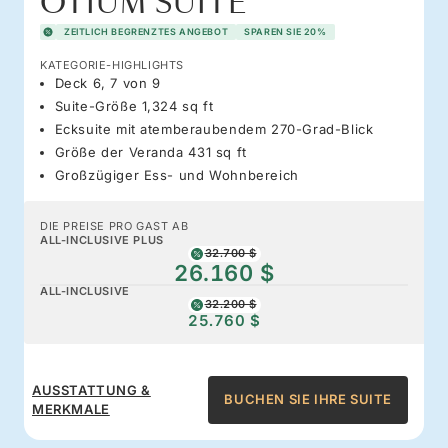
OTIUM SUITE
ZEITLICH BEGRENZTES ANGEBOT
SPAREN SIE 20%
KATEGORIE-HIGHLIGHTS
Deck 6, 7 von 9
Suite-Größe 1,324 sq ft
Ecksuite mit atemberaubendem 270-Grad-Blick
Größe der Veranda 431 sq ft
Großzügiger Ess- und Wohnbereich
DIE PREISE PRO GAST AB
ALL-INCLUSIVE PLUS
32.700 $
26.160 $
ALL-INCLUSIVE
32.200 $
25.760 $
AUSSTATTUNG &
BUCHEN SIE IHRE SUITE
MERKMALE