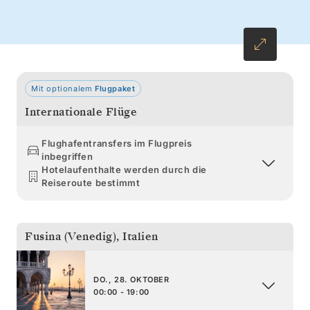
gefüllte Cannoli kosten, bevor Sie Sorrent
entdecken – eine Stadt, deren Seele in den
schmalen Gassen pulsiert. In Rom
angekommen, erwarten Sie vielfältige
Eindrücke und eine beeindruckende
Mit optionalem
Flugpaket
Geschichte.
Internationale Flüge
Flughafentransfers im Flugpreis
inbegriffen
Hotelaufenthalte werden durch die
Reiseroute bestimmt
Fusina (Venedig)
,
Italien
DO., 28. OKTOBER
00:00 - 19:00