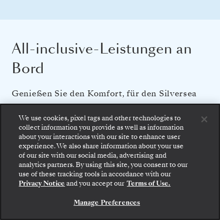
All-inclusive-Leistungen an
Bord
Genießen Sie den Komfort, für den Silversea
bekannt ist: Gourmetspeisen rund um die Uhr,
We use cookies, pixel tags and other technologies to
Butlerservice, erstklassige Unterhaltung und
collect information you provide as well as information
Premiumgetränke.
about your interactions with our site to enhance user
experience. We also share information about your use
of our site with our social media, advertising and
analytics partners. By using this site, you consent to our
Gehen Sie an Bord: Wählen Sie Ihre Suite und
MITARBEITER UND DIENSTLEISTUNGEN
use of these tracking tools in accordance with our
prüfen Sie die Preise und Inklusivleistungen, bevor
Privacy Notice
and you accept our
Terms of Use.
Sie Ihre Silversea-Reise sicher bestätigen.
Persönlicher Butlerservice für alle Suiten
Fast ein Crewmitglied pro Gast
Manage Preferences
BUCHEN SIE IHRE SUITE
24-Stunden Room-Service
Kostenloser Transport ins Stadtzentrum (sofern am