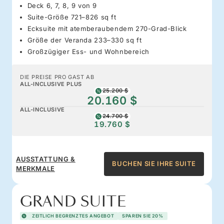
Deck 6, 7, 8, 9 von 9
Suite-Größe 721–826 sq ft
Ecksuite mit atemberaubendem 270-Grad-Blick
Größe der Veranda 233–330 sq ft
Großzügiger Ess- und Wohnbereich
DIE PREISE PRO GAST AB
ALL-INCLUSIVE PLUS
25.200 $
20.160 $
ALL-INCLUSIVE
24.700 $
19.760 $
AUSSTATTUNG &
BUCHEN SIE IHRE SUITE
MERKMALE
GRAND SUITE
ZEITLICH BEGRENZTES ANGEBOT
SPAREN SIE 20%