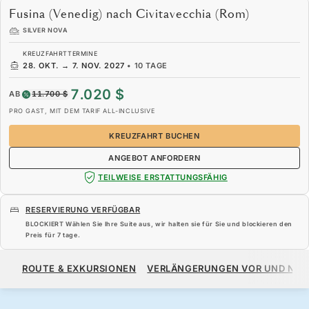
Fusina (Venedig) nach Civitavecchia (Rom)
SILVER NOVA
KREUZFAHRTTERMINE
28. OKT.
→
7. NOV. 2027
•
10 TAGE
7.020 $
AB
11.700 $
PRO GAST, MIT DEM TARIF ALL-INCLUSIVE
KREUZFAHRT BUCHEN
ANGEBOT ANFORDERN
TEILWEISE ERSTATTUNGSFÄHIG
RESERVIERUNG VERFÜGBAR
BLOCKIERT Wählen Sie Ihre Suite aus, wir halten sie für Sie und blockieren den
Preis für
7 tage
.
7.020 $
11.700 $
AB
ROUTE & EXKURSIONEN
VERLÄNGERUNGEN VOR UND NA
PRO GAST, MIT DEM TARIF ALL-INCLUSIVE
KREUZFAHRT BUCHEN
ANGEBOT ANFORDERN