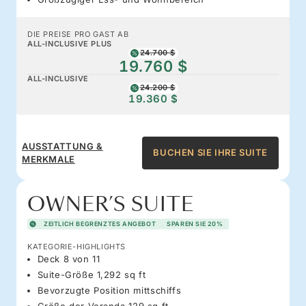
DIE PREISE PRO GAST AB
ALL-INCLUSIVE PLUS
24.700 $
19.760 $
ALL-INCLUSIVE
24.200 $
19.360 $
AUSSTATTUNG &
BUCHEN SIE IHRE SUITE
MERKMALE
OWNER’S SUITE
ZEITLICH BEGRENZTES ANGEBOT
SPAREN SIE 20%
KATEGORIE-HIGHLIGHTS
Deck 8 von 11
Suite-Größe 1,292 sq ft
Bevorzugte Position mittschiffs
Größe der Veranda 129 sq ft