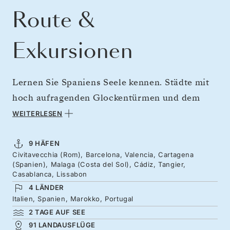
Route &
Exkursionen
Lernen Sie Spaniens Seele kennen. Städte mit
hoch aufragenden Glockentürmen und dem
Charme vergangener Zeiten, gemeinsames
WEITERLESEN
Essen und herzliche Gespräche – Spanien in
seiner authentischsten Form. Nehmen Sie von
9 HÄFEN
Civitavecchia (Rom), Barcelona, Valencia, Cartagena
Rom aus Kurs auf Barcelonas Freiluftkunst
(Spanien), Malaga (Costa del Sol), Cádiz, Tangier,
und seine surreale Architektur. Probieren Sie
Casablanca, Lissabon
4 LÄNDER
Paella Valenciana und ergründen Sie die
Italien, Spanien, Marokko, Portugal
römischen Wurzeln Cartagenas, bevor Sie das
2 TAGE AUF SEE
künstlerische Málaga – den Geburtsort von
91 LANDAUSFLÜGE