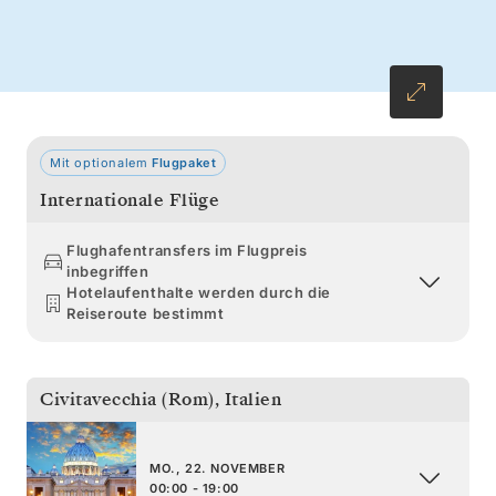
Picasso – besuchen. Besichtigen Sie Cádiz,
eine alte Seefahrerstadt, und überqueren Sie
die Meerenge nach Tanger, dem Tor zu
Marokko. Das hoch aufragende Minarett von
Casablanca und die Stadt Lissabon bilden
Mit optionalem
Flugpaket
einen passenden Abschluss.
Internationale Flüge
Flughafentransfers im Flugpreis
inbegriffen
Hotelaufenthalte werden durch die
Reiseroute bestimmt
Civitavecchia (Rom)
,
Italien
MO., 22. NOVEMBER
00:00 - 19:00