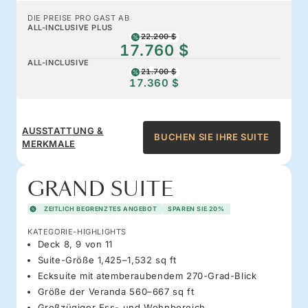
DIE PREISE PRO GAST AB
ALL-INCLUSIVE PLUS
22.200 $
17.760 $
ALL-INCLUSIVE
21.700 $
17.360 $
AUSSTATTUNG &
BUCHEN SIE IHRE SUITE
MERKMALE
GRAND SUITE
ZEITLICH BEGRENZTES ANGEBOT
SPAREN SIE 20%
KATEGORIE-HIGHLIGHTS
Deck 8, 9 von 11
Suite-Größe 1,425–1,532 sq ft
Ecksuite mit atemberaubendem 270-Grad-Blick
Größe der Veranda 560–667 sq ft
Großzügiger Ess- und Wohnbereich