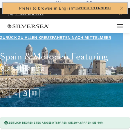
Prefer to browse in English?
SWITCH TO ENGLISH
+1-888-978-4070
ZURÜCK ZU ALLEN
KREUZFAHRTEN NACH MITTELMEER
Spain & Morocco Featuring
Casablanca
Reise
#
SL271122010
ZEITLICH BEGRENZTES ANGEBOT
SPAREN SIE 20%
SPAREN SIE 40%