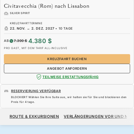
Civitavecchia (Rom) nach Lissabon
SILVER SPIRIT
KREUZFAHRTTERMINE
22. NOV.
→
2. DEZ. 2027
•
10 TAGE
4.380 $
AB
7.300 $
PRO GAST, MIT DEM TARIF ALL-INCLUSIVE
KREUZFAHRT BUCHEN
ANGEBOT ANFORDERN
TEILWEISE ERSTATTUNGSFÄHIG
RESERVIERUNG VERFÜGBAR
BLOCKIERT Wählen Sie Ihre Suite aus, wir halten sie für Sie und blockieren den
Preis für
4 tage
.
4.380 $
7.300 $
AB
ROUTE & EXKURSIONEN
VERLÄNGERUNGEN VOR UND NA
PRO GAST, MIT DEM TARIF ALL-INCLUSIVE
KREUZFAHRT BUCHEN
ANGEBOT ANFORDERN