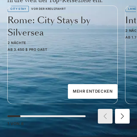
in die Welt der Top-Reiseziele ein.
CITY STAY
VOR DER KREUZFAHRT
LAND
Rome: City Stays by
In
Silversea
2 NÄ
AB
1.
2 NÄCHTE
AB
3.450 $
PRO GAST
MEHR ENTDECKEN
1
VON
6