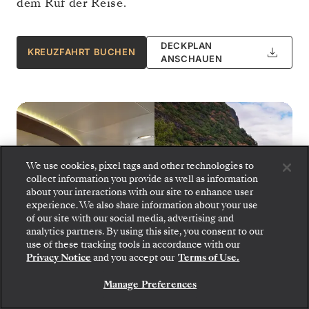
dem Ruf der Reise.
DECKPLAN
KREUZFAHRT BUCHEN
ANSCHAUEN
We use cookies, pixel tags and other technologies to
collect information you provide as well as information
about your interactions with our site to enhance user
experience. We also share information about your use
of our site with our social media, advertising and
analytics partners. By using this site, you consent to our
Gehen Sie an Bord: Wählen Sie Ihre Suite und
use of these tracking tools in accordance with our
prüfen Sie die Preise und Inklusivleistungen, bevor
Privacy Notice
and you accept our
Terms of Use.
Sie Ihre Silversea-Reise sicher bestätigen.
Manage Preferences
BUCHEN SIE IHRE SUITE
Silversa Luxury Cruises - Silver Spirit
1
von
12