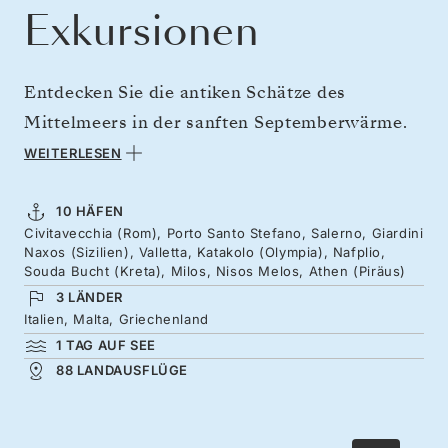
Exkursionen
Entdecken Sie die antiken Schätze des
Mittelmeers in der sanften Septemberwärme.
Genießen Sie ausgehend von der Ewigen Stadt
WEITERLESEN
die Aromen der Toskana, folgen Sie den
Windungen der Amalfiküste und bestaunen Sie
10 HÄFEN
Civitavecchia (Rom), Porto Santo Stefano, Salerno, Giardini
das auf einer Klippe gelegene Theater von
Naxos (Sizilien), Valletta, Katakolo (Olympia), Nafplio,
Taormina am Fuße des Ätna. Spazieren Sie
Souda Bucht (Kreta), Milos, Nisos Melos, Athen (Piräus)
3 LÄNDER
durch die Straßen der maltesischen
Italien, Malta, Griechenland
Hauptstadt der Ritter des Johanniterordens
1 TAG AUF SEE
und reisen Sie dann zu den mythischen Küsten
88 LANDAUSFLÜGE
Griechenlands und den Klassikern der
Kykladen – fernab der Massen.