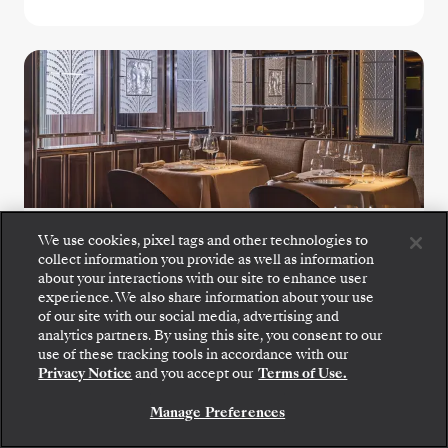
La Dame
We use cookies, pixel tags and other technologies to
collect information you provide as well as information
about your interactions with our site to enhance user
Erleben Sie die Höhepunkte der
experience. We also share information about your use
französischen Spitzenküche im La Dame, wo
of our site with our social media, advertising and
analytics partners. By using this site, you consent to our
exklusive Degustationsmenüs durch
Gehen Sie an Bord: Wählen Sie Ihre Suite und
use of these tracking tools in accordance with our
prüfen Sie die Preise und Inklusivleistungen, bevor
meisterhafte Technik, saisonale Zutaten und
Privacy Notice
and you accept our
Terms of Use.
Sie Ihre Silversea-Reise sicher bestätigen.
moderne Finesse präsentiert werden.
Manage Preferences
BUCHEN SIE IHRE SUITE