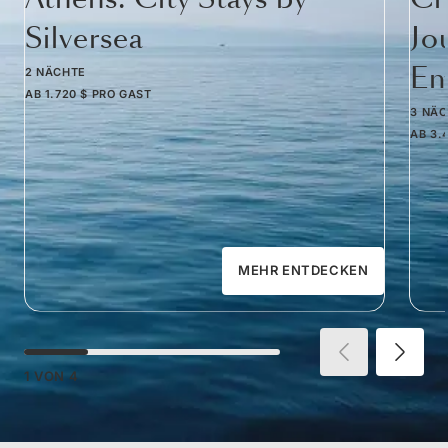
Silversea
Jo
Em
2 NÄCHTE
AB
1.720 $
PRO GAST
3 NÄ
AB
3.
MEHR ENTDECKEN
1
VON
4