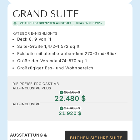
GRAND SUITE
ZEITLICH BEGRENZTES ANGEBOT
SPAREN SIE 20%
KATEGORIE-HIGHLIGHTS
Deck 8, 9 von 11
Suite-Größe 1,472–1,572 sq ft
Ecksuite mit atemberaubendem 270-Grad-Blick
Größe der Veranda 474–570 sq ft
Großzügiger Ess- und Wohnbereich
DIE PREISE PRO GAST AB
ALL-INCLUSIVE PLUS
28.100 $
22.480 $
ALL-INCLUSIVE
27.400 $
21.920 $
AUSSTATTUNG &
BUCHEN SIE IHRE SUITE