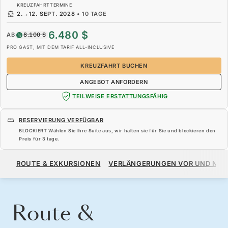
KREUZFAHRTTERMINE
2.
→
12. SEPT. 2028
•
10 TAGE
6.480 $
AB
8.100 $
PRO GAST, MIT DEM TARIF ALL-INCLUSIVE
KREUZFAHRT BUCHEN
ANGEBOT ANFORDERN
TEILWEISE ERSTATTUNGSFÄHIG
RESERVIERUNG VERFÜGBAR
BLOCKIERT Wählen Sie Ihre Suite aus, wir halten sie für Sie und blockieren den
Preis für
3 tage
.
6.480 $
8.100 $
AB
ROUTE & EXKURSIONEN
VERLÄNGERUNGEN VOR UND NA
PRO GAST, MIT DEM TARIF ALL-INCLUSIVE
KREUZFAHRT BUCHEN
ANGEBOT ANFORDERN
Route &