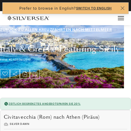
+1-888-978-4070
Prefer to browse in English?
SWITCH TO ENGLISH
ZURÜCK ZU ALLEN
KREUZFAHRTEN NACH MITTELMEER
Italy & Greece Featuring Sicily
Reise
#
DA280902010
ZEITLICH BEGRENZTES ANGEBOT
SPAREN SIE 20%
Civitavecchia (Rom) nach Athen (Piräus)
SILVER DAWN