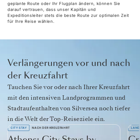
geplante Route oder Ihr Flugplan ändern, können Sie
darauf vertrauen, dass unser Kapitän und
Expeditionsleiter stets die beste Route zur optimalen Zeit
für Ihre Reise wählen.
Verlängerungen vor und nach
der Kreuzfahrt
Tauchen Sie vor oder nach Ihrer Kreuzfahrt
mit den intensiven Landprogrammen und
Stadtaufenthalten von Silversea noch tiefer
in die Welt der Top-Reiseziele ein.
CITY STAY
NACH DER KREUZFAHRT
LAND
Athens: City Stays by
Cr