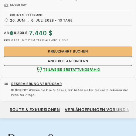
SILVER RAY
KREUZFAHRTTERMINE
26. JUNI
→
6. JULI 2028
•
10 TAGE
7.440 $
AB
9.300 $
PRO GAST, MIT DEM TARIF ALL-INCLUSIVE
KREUZFAHRT BUCHEN
ANGEBOT ANFORDERN
TEILWEISE ERSTATTUNGSFÄHIG
RESERVIERUNG VERFÜGBAR
BLOCKIERT Wählen Sie Ihre Suite aus, wir halten sie für Sie und blockieren den
Preis für
7 tage
.
7.440 $
9.300 $
AB
ROUTE & EXKURSIONEN
VERLÄNGERUNGEN VOR UND NA
PRO GAST, MIT DEM TARIF ALL-INCLUSIVE
KREUZFAHRT BUCHEN
ANGEBOT ANFORDERN