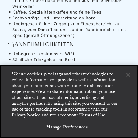
und bis zu 50 erlesenen Weinen aus dem Silversea-
Weinkeller
Kaffee, Spezialitätenkaffee und feine Tees
Fachvorträge und Unterhaltung an Bord
Uneingeschränkter Zugang zum Fitnessbereich, zur
Sauna, zum Dampfbad und zu den Ruhebereichen des
Spas (gemäß Öffnungszeiten)
ANNEHMLICHKEITEN
Unbegrenzt kostenloses WiFi
Sämtliche Trinkgelder an Bord
We use cookies, pixel tags and other technologies to
collect information you provide as well as information
about your interactions with our site to enhance user
Schiff
-
Silver Ray
experience. We also share information about your use
of our site with our social media, advertising and
analytics partners. By using this site, you consent to our
Gehen Sie an Bord: Wählen Sie Ihre Suite und
use of these tracking tools in accordance with our
prüfen Sie die Preise und Inklusivleistungen, bevor
Die
Silver Ray
weist den Weg in eine neue
Privacy Notice
and you accept our
Terms of Use.
Sie Ihre Silversea-Reise sicher bestätigen.
Dimension des Reisens und bringt Sie den
Manage Preferences
BUCHEN SIE IHRE SUITE
einzigartigen Facetten der Welt näher. Die