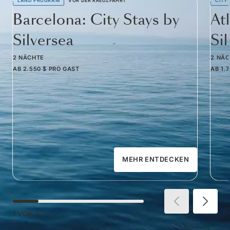
LAND PROGRAM
VOR DER KREUZFAHRT
CITY
Barcelona: City Stays by
At
Silversea
Si
2 NÄCHTE
2 NÄ
AB
2.550 $
PRO GAST
AB
1.
MEHR ENTDECKEN
1
VON
5