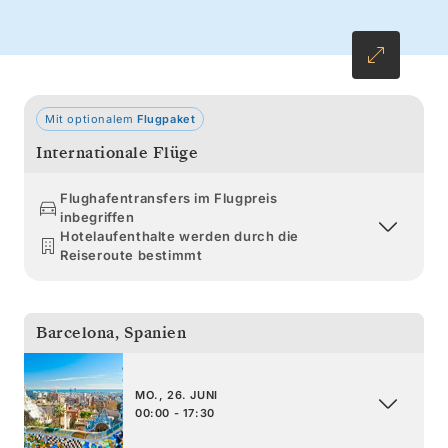
erwarten Sie die vollkommene Inselwelt der
Kykladen und schließlich Athen.
Mit optionalem
Flugpaket
Internationale Flüge
Flughafentransfers im Flugpreis
inbegriffen
Hotelaufenthalte werden durch die
Reiseroute bestimmt
Barcelona
,
Spanien
MO., 26. JUNI
00:00 - 17:30