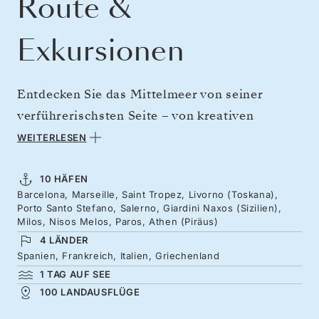
Route &
Exkursionen
Entdecken Sie das Mittelmeer von seiner
verführerischsten Seite – von kreativen
Metropolen über geschichtsträchtige Inseln
WEITERLESEN
bis hin zu Regionen, die für ihre hervorragende
Küche berühmt sind. Während die Sagrada
10 HÄFEN
Barcelona, Marseille, Saint Tropez, Livorno (Toskana),
Família langsam am Horizont verschwindet,
Porto Santo Stefano, Salerno, Giardini Naxos (Sizilien),
nehmen Sie Kurs auf das lebhafte Marseille,
Milos, Nisos Melos, Paros, Athen (Piräus)
4 LÄNDER
die duftende Provence und den mondänen
Spanien, Frankreich, Italien, Griechenland
Glanz von Saint-Tropez. Weiter geht es zu den
1 TAG AUF SEE
sonnengereiften Aromen der Toskana, gefolgt
100 LANDAUSFLÜGE
von Süditalien und Sizilien. Anschließend