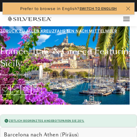
+1-888-978-4070
Prefer to browse in English?
SWITCH TO ENGLISH
ZURÜCK ZU ALLEN
KREUZFAHRTEN NACH MITTELMEER
France, Italy & Greece Featuring
Sicily
Reise
#
RA280626010
ZEITLICH BEGRENZTES ANGEBOT
SPAREN SIE 20%
Barcelona nach Athen (Piräus)