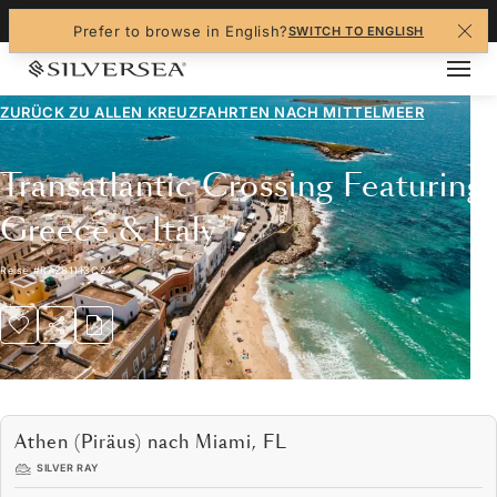
+1-888-978-4070
Prefer to browse in English?
SWITCH TO ENGLISH
ZURÜCK ZU ALLEN
KREUZFAHRTEN NACH MITTELMEER
Transatlantic Crossing Featuring
Greece & Italy
Reise
#
RA281113C24
Athen (Piräus) nach Miami, FL
SILVER RAY