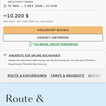
KREUZFAHRTTERMINE
13. NOV.
→
7. DEZ. 2028
•
24 TAGE
10.200 $
AB
PRO GAST, MIT DEM TARIF ALL-INCLUSIVE
KREUZFAHRT BUCHEN
ANGEBOT ANFORDERN
TEILWEISE ERSTATTUNGSFÄHIG
ANGEBOTE FÜR ONLINE BUCHUNGEN
Bestpreis-Garantie | Betreuung von der Buchung bis zur Abreise | Sichere
Bezahlung | Flexible Stornierung
10.200 $
AB
ROUTE & EXKURSIONEN
TARIFE & ANGEBOTE
SUITEN
PRO GAST, MIT DEM TARIF ALL-INCLUSIVE
KREUZFAHRT BUCHEN
ANGEBOT ANFORDERN
Route &