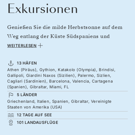
Exkursionen
Genießen Sie die milde Herbstsonne auf dem
Weg entlang der Küste Südspaniens und
besuchen Sie einige geschichtsträchtige Inseln,
WEITERLESEN
bevor die wohltuende Wärme Floridas Sie
empfängt. Lassen Sie sich von der Küche, der
13 HÄFEN
Athen (Piräus), Gythion, Katakolo (Olympia), Brindisi,
Kultur und den antiken Ruinen Kataloniens
Gallipoli, Giardini Naxos (Sizilien), Palermo, Sizlien,
und Spaniens inspirieren, bevor Sie die von
Cagliari (Sardinien), Barcelona, Valencia, Cartagena
(Spanien), Gibraltar, Miami, FL
Burgen und Kirchen gesäumten Küsten des
5 LÄNDER
Ionischen Meeres in Süditalien entdecken. Die
Griechenland, Italien, Spanien, Gibraltar, Vereinigte
Staaten von Amerika (USA)
Geschichte und Mythologie Griechenlands –
12 TAGE AUF SEE
vom antiken Hafen Spartas bis zur
101 LANDAUSFLÜGE
Geburtsstätte der Olympischen Spiele –