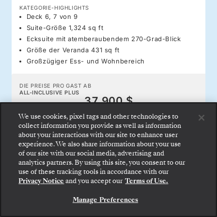
KATEGORIE-HIGHLIGHTS
Deck 6, 7 von 9
Suite-Größe 1,324 sq ft
Ecksuite mit atemberaubendem 270-Grad-Blick
Größe der Veranda 431 sq ft
Großzügiger Ess- und Wohnbereich
DIE PREISE PRO GAST AB
ALL-INCLUSIVE PLUS
37.900 $
ALL-INCLUSIVE
37.200 $
We use cookies, pixel tags and other technologies to
collect information you provide as well as information
about your interactions with our site to enhance user
experience. We also share information about your use
AUSSTATTUNG &
of our site with our social media, advertising and
BUCHEN SIE IHRE SUITE
MERKMALE
analytics partners. By using this site, you consent to our
Gehen Sie an Bord: Wählen Sie Ihre Suite und
use of these tracking tools in accordance with our
prüfen Sie die Preise und Inklusivleistungen, bevor
Privacy Notice
and you accept our
Terms of Use.
Sie Ihre Silversea-Reise sicher bestätigen.
Manage Preferences
BUCHEN SIE IHRE SUITE