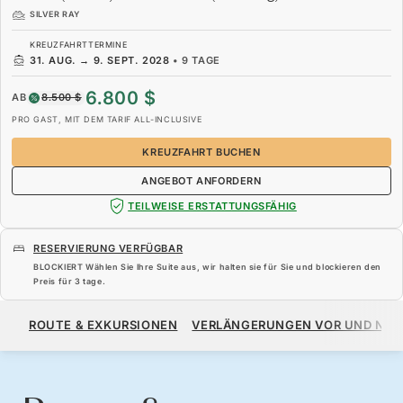
SILVER RAY
KREUZFAHRTTERMINE
31. AUG.
→
9. SEPT. 2028
•
9 TAGE
6.800 $
AB
8.500 $
PRO GAST, MIT DEM TARIF ALL-INCLUSIVE
KREUZFAHRT BUCHEN
ANGEBOT ANFORDERN
TEILWEISE ERSTATTUNGSFÄHIG
RESERVIERUNG VERFÜGBAR
BLOCKIERT Wählen Sie Ihre Suite aus, wir halten sie für Sie und blockieren den
Preis für
3 tage
.
6.800 $
8.500 $
AB
ROUTE & EXKURSIONEN
VERLÄNGERUNGEN VOR UND NA
PRO GAST, MIT DEM TARIF ALL-INCLUSIVE
KREUZFAHRT BUCHEN
ANGEBOT ANFORDERN