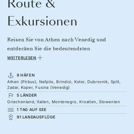
Route &
Exkursionen
Reisen Sie von Athen nach Venedig und
entdecken Sie die bedeutendsten
Festungsstädte der Adria. Von Nafplio, der
WEITERLESEN
ersten modernen Hauptstadt Griechenlands,
geht es nach Kotor, das am Ende des
9 HÄFEN
Athen (Piräus), Nafplio, Brindisi, Kotor, Dubrovnik, Split,
südlichsten Fjords Europas liegt. Die
Zadar, Koper, Fusina (Venedig)
mächtigen Mauern Dubrovniks ragen stolz
5 LÄNDER
über der Adria auf, während Split und Zadar
Griechenland, Italien, Montenegro, Kroatien, Slowenien
1 TAG AUF SEE
mit einer reizvollen Mischung aus römischen
91 LANDAUSFLÜGE
Schätzen und entspanntem Küstenflair
aufwarten. Die venezianisch geprägte Altstadt