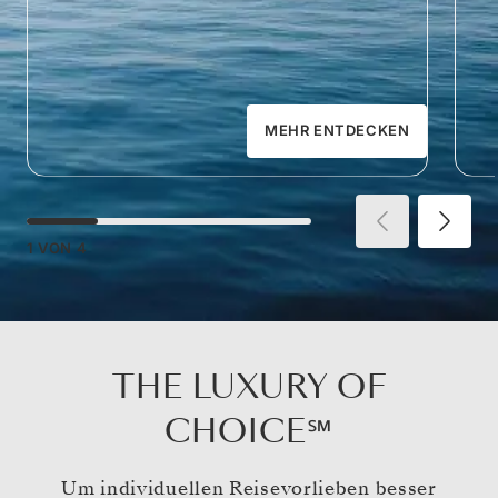
MEHR ENTDECKEN
1
VON
4
THE LUXURY OF
CHOICE℠
Um individuellen Reisevorlieben besser