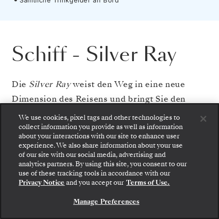
Schiff
-
Silver Ray
Die
Silver Ray
weist den Weg in eine neue
Dimension des Reisens und bringt Sie den
einzigartigen Facetten der Welt näher. Die
We use cookies, pixel tags and other technologies to
collect information you provide as well as information
intime Atmosphäre dieses kleineren Schiffes
about your interactions with our site to enhance user
verbindet sich mit endloser Weite und
experience. We also share information about your use
of our site with our social media, advertising and
eleganten, lichtdurchfluteten Innenräumen,
analytics partners. By using this site, you consent to our
Gehen Sie an Bord: Wählen Sie Ihre Suite und
umgeben von Glas und endlosen Ausblicken.
use of these tracking tools in accordance with our
prüfen Sie die Preise und Inklusivleistungen, bevor
Privacy Notice
and you accept our
Terms of Use.
Sie Ihre Silversea-Reise sicher bestätigen.
Während Sie durch diese lichtdurchfluteten
Räume schreiten und den Blick durch
Manage Preferences
BUCHEN SIE IHRE SUITE
weitläufige Panoramafenster schweifen lassen,