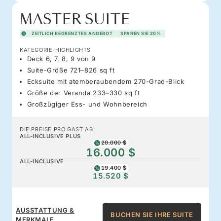
MASTER SUITE
ZEITLICH BEGRENZTES ANGEBOT
SPAREN SIE 20%
KATEGORIE-HIGHLIGHTS
Deck 6, 7, 8, 9 von 9
Suite-Größe 721–826 sq ft
Ecksuite mit atemberaubendem 270-Grad-Blick
Größe der Veranda 233–330 sq ft
Großzügiger Ess- und Wohnbereich
DIE PREISE PRO GAST AB
ALL-INCLUSIVE PLUS
20.000 $
16.000 $
ALL-INCLUSIVE
19.400 $
15.520 $
AUSSTATTUNG &
BUCHEN SIE IHRE SUITE
MERKMALE