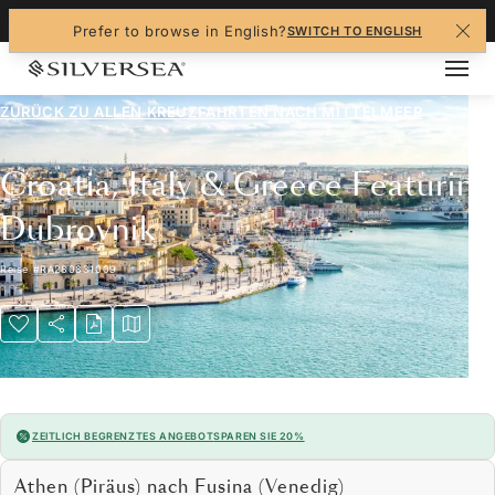
+1-888-978-4070
Prefer to browse in English?
SWITCH TO ENGLISH
ZURÜCK ZU ALLEN
KREUZFAHRTEN NACH MITTELMEER
Croatia, Italy & Greece Featuring
Dubrovnik
Reise
#
RA280831009
ZEITLICH BEGRENZTES ANGEBOT
SPAREN SIE 20%
Athen (Piräus) nach Fusina (Venedig)