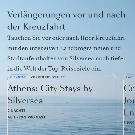
Verlängerungen vor und nach
der Kreuzfahrt
Tauchen Sie vor oder nach Ihrer Kreuzfahrt
mit den intensiven Landprogrammen und
Stadtaufenthalten von Silversea noch tiefer
in die Welt der Top-Reiseziele ein.
CITY STAY
VOR DER KREUZFAHRT
LAND
Athens: City Stays by
Cr
Silversea
Jo
Em
2 NÄCHTE
AB
1.720 $
PRO GAST
3 NÄ
AB
3.