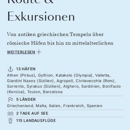
Exkursionen
Von antiken griechischen Tempeln über
römische Häfen bis hin zu mittelalterlichen
Zitadellen. Beginnen Sie in Athen und
WEITERLESEN
entdecken Sie farbenfrohe Fischerdörfer sowie
die mythische Anziehungskraft Olympias.
13 HÄFEN
Athen (Piräus), Gythion, Katakolo (Olympia), Valletta,
Valletta beeindruckt mit seinen mächtigen
Giardini Naxos (Sizilien), Agropoli, Civitavecchia (Rom),
Uferbefestigungen, während sich vom antiken
Sorrento, Syrakus (Sizilien), Alghero, Sardinien, Bonifacio
(Korsica), Toulon, Barcelona
Theater von Taormina ein spektakulärer Blick
5 LÄNDER
auf den Ätna eröffnet. Weiter geht es nach
Griechenland, Malta, Italien, Frankreich, Spanien
Rom, Sorrent, Agropoli und zurück nach
2 TAGE AUF SEE
115 LANDAUSFLÜGE
Sizilien, bevor Sie im milden Oktoberwetter