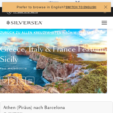
Prefer to browse in English?
SWITCH TO ENGLISH
+1-888-978-4070
ZURÜCK ZU ALLEN
KREUZFAHRTEN NACH MITTELMEER
Greece, Italy & France Featuring
Sicily
Reise
#
RA280930C16
Athen (Piräus) nach Barcelona