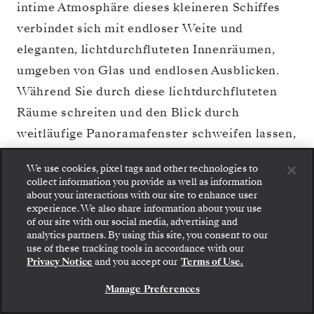
intime Atmosphäre dieses kleineren Schiffes
verbindet sich mit endloser Weite und
eleganten, lichtdurchfluteten Innenräumen,
umgeben von Glas und endlosen Ausblicken.
Während Sie durch diese lichtdurchfluteten
Räume schreiten und den Blick durch
weitläufige Panoramafenster schweifen lassen,
scheint der Horizont zum Greifen nah. Auf der
We use cookies, pixel tags and other technologies to
Silver Ray
werden einzigartige Momente zu
collect information you provide as well as information
Erinnerungen – mit den geräumigsten Suiten
about your interactions with our site to enhance user
experience. We also share information about your use
auf See und einem unvergleichlich
of our site with our social media, advertising and
analytics partners. By using this site, you consent to our
persönlichen Service. Genießen Sie exklusive
Gehen Sie an Bord: Wählen Sie Ihre Suite und
use of these tracking tools in accordance with our
prüfen Sie die Preise und Inklusivleistungen, bevor
Restaurants und Bars, darunter die Erlebnisse
Privacy Notice
and you accept our
Terms of Use.
Sie Ihre Silversea-Reise sicher bestätigen.
unseres vielbeachteten S.A.L.T.-Programms,
Manage Preferences
BUCHEN SIE IHRE SUITE
das die Aromen Ihrer Reise auf See wie an