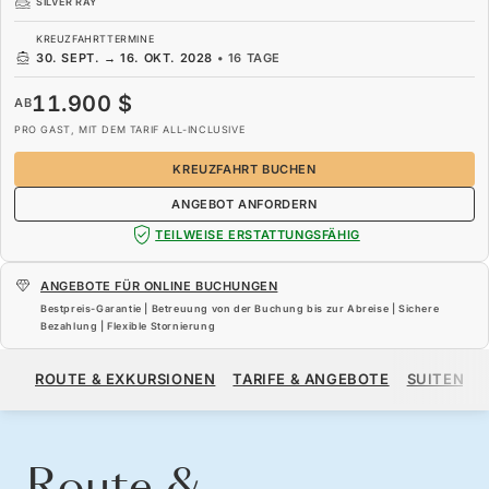
SILVER RAY
KREUZFAHRTTERMINE
30. SEPT.
→
16. OKT. 2028
•
16 TAGE
11.900 $
AB
PRO GAST, MIT DEM TARIF ALL-INCLUSIVE
KREUZFAHRT BUCHEN
ANGEBOT ANFORDERN
TEILWEISE ERSTATTUNGSFÄHIG
ANGEBOTE FÜR ONLINE BUCHUNGEN
Bestpreis-Garantie | Betreuung von der Buchung bis zur Abreise | Sichere
Bezahlung | Flexible Stornierung
11.900 $
AB
ROUTE & EXKURSIONEN
TARIFE & ANGEBOTE
SUITEN
PRO GAST, MIT DEM TARIF ALL-INCLUSIVE
KREUZFAHRT BUCHEN
ANGEBOT ANFORDERN
Route &