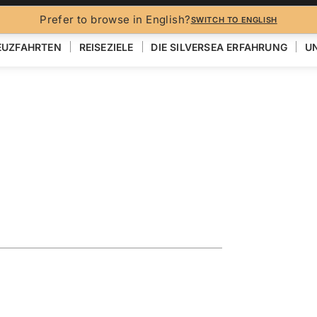
Prefer to browse in English?
SWITCH TO ENGLISH
EUZFAHRTEN
REISEZIELE
DIE SILVERSEA ERFAHRUNG
UN
eaturing
EN
KARTE ANZEIGEN