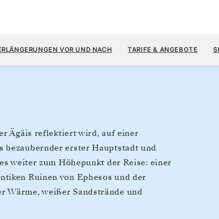
8.
10.100 $
28. MAI
→
9. JUNI 2028
AB
ERLÄNGERUNGEN VOR UND NACH
TARIFE & ANGEBOTE
S
12 TAGE
PRO GAST, MIT DEM TARIF
r Ägäis reflektiert wird, auf einer
s bezaubernder erster Hauptstadt und
 es weiter zum Höhepunkt der Reise: einer
antiken Ruinen von Ephesos und der
er Wärme, weißer Sandstrände und