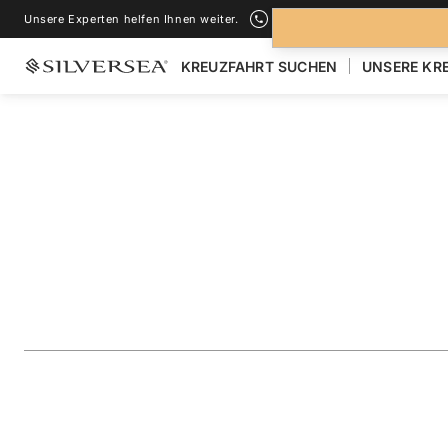
Unsere Experten helfen Ihnen weiter.
+1-888-978-4070
KREUZFAHRT SUCHEN
UNSERE KR
ZURÜCK ZU ALLEN
KREUZFAHRTEN NACH MITTELMEER
Greece & Turkey F
Istanbul
Reise
#
SS280528012
ZU FAVORITEN HINZUFÜGEN
TEILEN
HERUNTERLAD