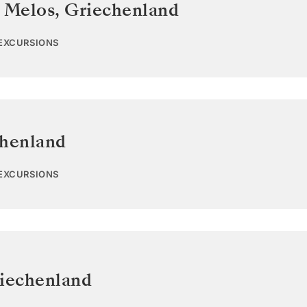
s Melos
,
Griechenland
 EXCURSIONS
henland
 EXCURSIONS
iechenland