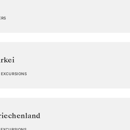
ERS
rkei
1 EXCURSIONS
riechenland
7 EXCURSIONS