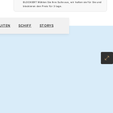
BLOCKIERT Wählen Sie Ihre Suite aus, wir halten sie für Sie und
blockieren den Preis für
3 tage
.
080 $
KREUZFAHRT BUCHEN
ANGEBOT ANFORDERN
UITEN
SCHIFF
STORYS
 ALL-INCLUSIVE