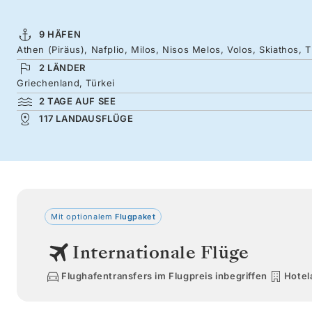
9 HÄFEN
Athen (Piräus), Nafplio, Milos, Nisos Melos, Volos, Skiathos, 
2 LÄNDER
Griechenland, Türkei
2 TAGE AUF SEE
117 LANDAUSFLÜGE
Mit optionalem
Flugpaket
Internationale Flüge
Flughafentransfers im Flugpreis inbegriffen
Hotel