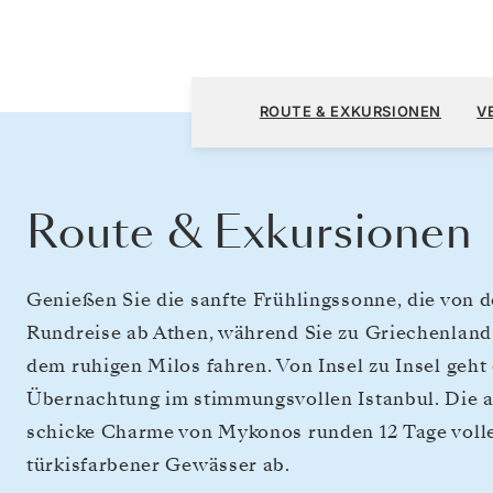
Athen (Piräus) nach Athen (Piräus)
ROUTE & EXKURSIONEN
V
Route & Exkursionen
Genießen Sie die sanfte Frühlingssonne, die von de
Rundreise ab Athen, während Sie zu Griechenland
dem ruhigen Milos fahren. Von Insel zu Insel geht
Übernachtung im stimmungsvollen Istanbul. Die 
schicke Charme von Mykonos runden 12 Tage voll
türkisfarbener Gewässer ab.