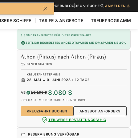
BROSCHÜREN
ANGEBOT ANFORDERN
BLOG
DEU
SUCHE
ANMELDEN
SERE SCHIFFE
TARIFE & ANGEBOTE
TREUEPROGRAMM
3
SONDERANGEBOTE FÜR DIESE KREUZFAHRT
ZEITLICH BEGRENZTES ANGEBOT
SPAREN SIE 10%
SPAREN SIE 20%
Athen (Piräus) nach Athen (Piräus)
SILVER SHADOW
KREUZFAHRTTERMINE
28. MAI
→
9. JUNI 2028
•
12 TAGE
8.080 $
AB
10.100 $
PRO GAST, MIT DEM TARIF ALL-INCLUSIVE
KREUZFAHRT BUCHEN
ANGEBOT ANFORDERN
TEILWEISE ERSTATTUNGSFÄHIG
RESERVIERUNG VERFÜGBAR