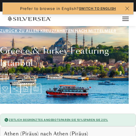
+1-888-978-4070
Prefer to browse in English?
SWITCH TO ENGLISH
ZURÜCK ZU ALLEN
KREUZFAHRTEN NACH MITTELMEER
Greece & Turkey Featuring
Istanbul
Reise
#
SN271007011
ZEITLICH BEGRENZTES ANGEBOT
SPAREN SIE 10%
SPAREN SIE 20%
Athen (Piräus) nach Athen (Piräus)