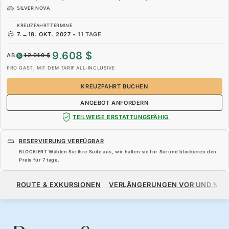
SILVER NOVA
KREUZFAHRTTERMINE
7.
→
18. OKT. 2027
•
11 TAGE
9.608 $
AB
12.010 $
PRO GAST, MIT DEM TARIF ALL-INCLUSIVE
KREUZFAHRT BUCHEN
ANGEBOT ANFORDERN
TEILWEISE ERSTATTUNGSFÄHIG
RESERVIERUNG VERFÜGBAR
BLOCKIERT Wählen Sie Ihre Suite aus, wir halten sie für Sie und blockieren den
Preis für
7 tage
.
9.608 $
12.010 $
AB
ROUTE & EXKURSIONEN
VERLÄNGERUNGEN VOR UND NA
PRO GAST, MIT DEM TARIF ALL-INCLUSIVE
KREUZFAHRT BUCHEN
ANGEBOT ANFORDERN