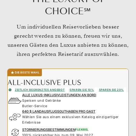
CHOICE℠
Um individuellen Reisevorlieben besser
gerecht werden zu können, freuen wir uns,
unseren Gästen den Luxus anbieten zu können,
ihren perfekten Reisetarif auszuwählen.
DIE BESTE WAHL
ALL-INCLUSIVE PLUS
ZEITLICH BEGRENZTES ANGEBOT
SPAREN SIE 10%
SPAREN SIE 20%
ALLE LUXUS-INKLUSIVLEISTUNGEN AN BORD
Speisen und Getränke
Butler-Service
640 $ LANDAUSFLUGSGUTHABEN PRO GAST
Wählen Sie aus einem exklusiven Katalog einzigartiger
Erlebnisse
STORNIERUNGSBESTIMMUNGEN
FLEXIBEL
100% rückzahlbar bis zum 09. Mai 2027