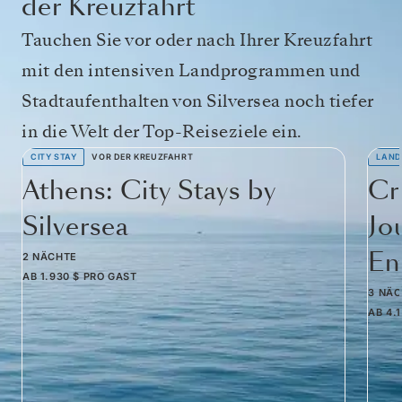
der Kreuzfahrt
Tauchen Sie vor oder nach Ihrer Kreuzfahrt
mit den intensiven Landprogrammen und
Stadtaufenthalten von Silversea noch tiefer
in die Welt der Top-Reiseziele ein.
CITY STAY
VOR DER KREUZFAHRT
LAND
Athens: City Stays by
Cr
Silversea
Jo
Em
2 NÄCHTE
AB
1.930 $
PRO GAST
3 NÄ
AB
4.