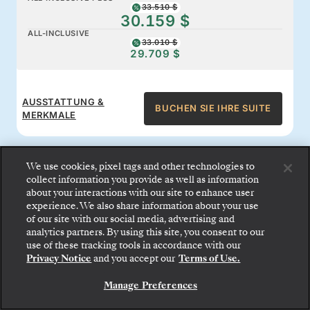
33.510 $
30.159 $
ALL-INCLUSIVE
33.010 $
29.709 $
AUSSTATTUNG &
BUCHEN SIE IHRE SUITE
MERKMALE
We use cookies, pixel tags and other technologies to
collect information you provide as well as information
about your interactions with our site to enhance user
All-inclusive-Leistungen an
experience. We also share information about your use
of our site with our social media, advertising and
Bord
analytics partners. By using this site, you consent to our
Gehen Sie an Bord: Wählen Sie Ihre Suite und
use of these tracking tools in accordance with our
prüfen Sie die Preise und Inklusivleistungen, bevor
Privacy Notice
and you accept our
Terms of Use.
Sie Ihre Silversea-Reise sicher bestätigen.
Genießen Sie den Komfort, für den Silversea
Manage Preferences
BUCHEN SIE IHRE SUITE
bekannt ist: Gourmetspeisen rund um die Uhr,