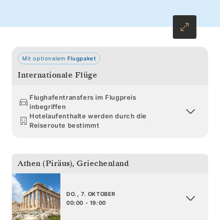
zurück. Die romantische Aussicht auf die
eingestürzte Caldera von Santorin sorgt für
einen passenden, eindrucksvollen Abschluss
Ihrer Reise.
Mit optionalem
Flugpaket
Internationale Flüge
Flughafentransfers im Flugpreis
inbegriffen
Hotelaufenthalte werden durch die
Reiseroute bestimmt
Athen (Piräus)
,
Griechenland
DO., 7. OKTOBER
00:00 - 19:00