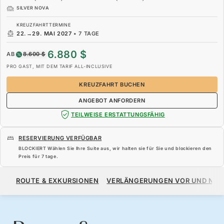
SILVER NOVA
KREUZFAHRTTERMINE
22.
→
29. MAI 2027
•
7 TAGE
6.880 $
AB
8.600 $
PRO GAST, MIT DEM TARIF ALL-INCLUSIVE
KREUZFAHRT BUCHEN
ANGEBOT ANFORDERN
TEILWEISE ERSTATTUNGSFÄHIG
RESERVIERUNG VERFÜGBAR
BLOCKIERT Wählen Sie Ihre Suite aus, wir halten sie für Sie und blockieren den
Preis für
7 tage
.
6.880 $
8.600 $
AB
ROUTE & EXKURSIONEN
VERLÄNGERUNGEN VOR UND NA
PRO GAST, MIT DEM TARIF ALL-INCLUSIVE
KREUZFAHRT BUCHEN
ANGEBOT ANFORDERN