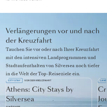
Verlängerungen vor und nach
der Kreuzfahrt
Tauchen Sie vor oder nach Ihrer Kreuzfahrt
mit den intensiven Landprogrammen und
Stadtaufenthalten von Silversea noch tiefer
in die Welt der Top-Reiseziele ein.
CITY STAY
VOR DER KREUZFAHRT
LAND
Athens: City Stays by
Cr
Silversea
Jo
2 NÄCHTE