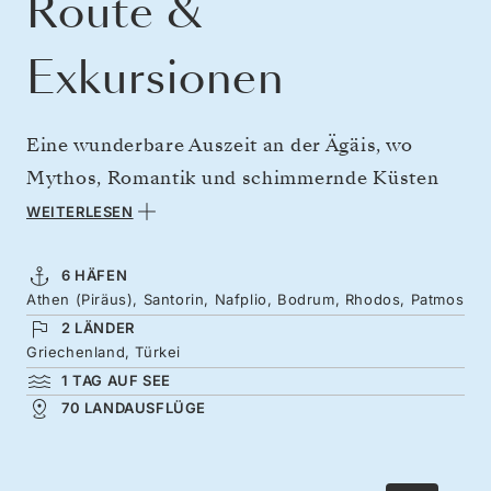
Route &
Exkursionen
Eine wunderbare Auszeit an der Ägäis, wo
Mythos, Romantik und schimmernde Küsten
aufeinander treffen. Beginnen Sie Ihre Reise in
WEITERLESEN
Athen, das antike Pracht mit moderner
Dynamik vereint, bevor Sie zu den
6 HÄFEN
Athen (Piräus), Santorin, Nafplio, Bodrum, Rhodos, Patmos
vulkanischen Klippen und der weiß getünchten
2 LÄNDER
Schönheit Santorins sowie zum
Griechenland, Türkei
neoklassizistischen Nafplion weiterreisen.
1 TAG AUF SEE
Weiter geht es nach Bodrum mit seinem
70 LANDAUSFLÜGE
Glamour der türkischen Riviera und
türkisfarbenen Buchten sowie nach Rhodos,