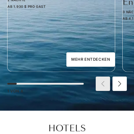
Em
AB
1.930 $
PRO GAST
3 NÄ
AB
4.
MEHR ENTDECKEN
1
VON
8
HOTELS