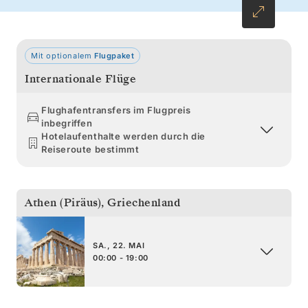
das von mittelalterlichen Mauern umgeben ist.
Den Abschluss bildet das ruhige Patmos mit
seiner faszinierenden biblischen Geschichte
Mit optionalem
Flugpaket
und seinen weißen Kapellen, die über der
Internationale Flüge
glitzernden Ägäis thronen.
Flughafentransfers im Flugpreis
inbegriffen
Hotelaufenthalte werden durch die
Reiseroute bestimmt
Athen (Piräus)
,
Griechenland
SA., 22. MAI
00:00 - 19:00