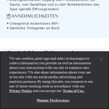
Sauna, zum Dampfbad und zu den Ruhebereichen des
Spas (gemäß Öffnungszeiten)
ANNEHMLICHKEITEN
Unbegrenzt kostenloses WiFi
Sämtliche Trinkgelder an Bord
Schiff
-
Silver Nova
We use cookies, pixel tags and other technologies to
collect information you provide as well as information
about your interactions with our site to enhance user
Überschreiten Sie Horizonte an Bord der
experience. We also share information about your use
Silver Nova
– jenem Schiff, das den Grundstein
of our site with our social media, advertising and
analytics partners. By using this site, you consent to our
Gehen Sie an Bord: Wählen Sie Ihre Suite und
für die Nova-Klasse legte und eine neue Ära
use of these tracking tools in accordance with our
prüfen Sie die Preise und Inklusivleistungen, bevor
Privacy Notice
and you accept our
Terms of Use.
des weltweiten Reisens einläutete. Ihre
Sie Ihre Silversea-Reise sicher bestätigen.
markante, asymmetrische Architektur eröffnet
Manage Preferences
BUCHEN SIE IHRE SUITE
weitläufige Perspektiven auf Meer, Himmel