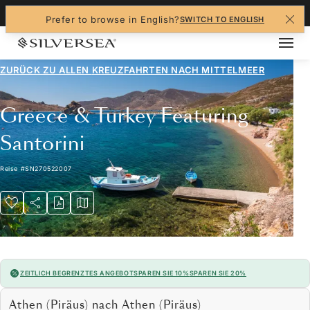
+1-888-978-4070
Prefer to browse in English?
SWITCH TO ENGLISH
ZURÜCK ZU ALLEN
KREUZFAHRTEN NACH MITTELMEER
Greece & Turkey Featuring
Santorini
Reise
#
SN270522007
ZEITLICH BEGRENZTES ANGEBOT
SPAREN SIE 10%
SPAREN SIE 20%
Athen (Piräus) nach Athen (Piräus)