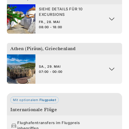
SIEHE DETAILS FÜR 10
EXCURSIONS
FR., 28. MAI
08:00 - 18:00
Athen (Piräus)
,
Griechenland
SA., 29. MAI
07:00 - 00:00
Mit optionalem
Flugpaket
Internationale Flüge
Flughafentransfers im Flugpreis
inbegriffen