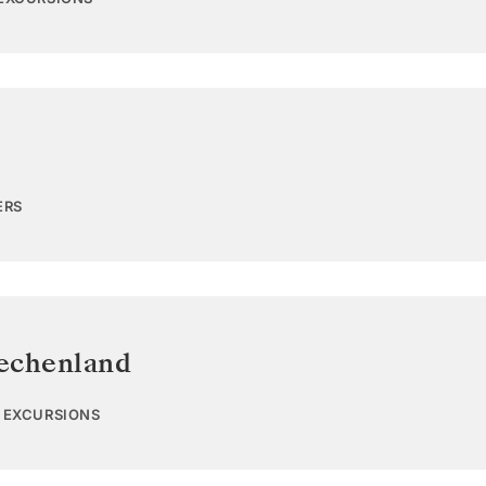
ERS
echenland
2 EXCURSIONS