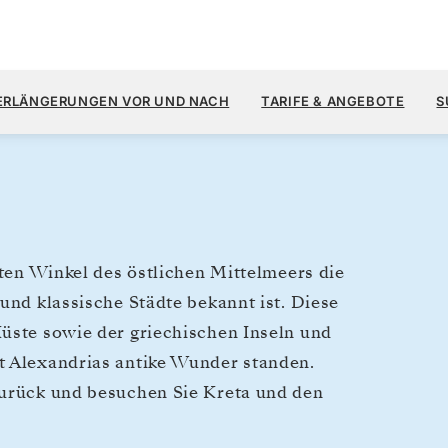
7.
8.800 $
4.
→
13. NOV. 2028
AB
ERLÄNGERUNGEN VOR UND NACH
TARIFE & ANGEBOTE
S
9 TAGE
PRO GAST, MIT DEM TARIF
sten Winkel des östlichen Mittelmeers die
und klassische Städte bekannt ist. Diese
Küste sowie der griechischen Inseln und
t Alexandrias antike Wunder standen.
zurück und besuchen Sie Kreta und den