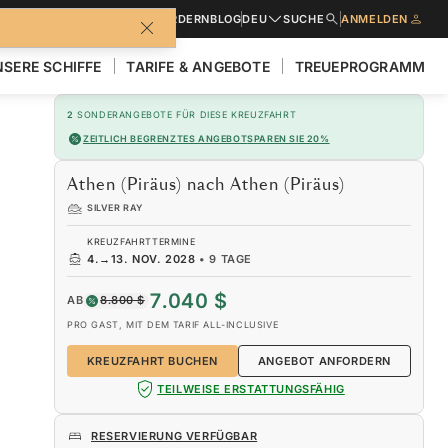
BROSCHÜREN
ANGEBOT ANFORDERN
BLOG
DEU
SUCHE
ANMELDEN
SERE SCHIFFE
TARIFE & ANGEBOTE
TREUEPROGRAMM
2
SONDERANGEBOTE FÜR DIESE KREUZFAHRT
ZEITLICH BEGRENZTES ANGEBOT
SPAREN SIE 20%
Athen (Piräus) nach Athen (Piräus)
SILVER RAY
KREUZFAHRTTERMINE
4.
→
13. NOV. 2028
•
9 TAGE
7.040 $
AB
8.800 $
PRO GAST, MIT DEM TARIF ALL-INCLUSIVE
KREUZFAHRT BUCHEN
ANGEBOT ANFORDERN
TEILWEISE ERSTATTUNGSFÄHIG
RESERVIERUNG VERFÜGBAR