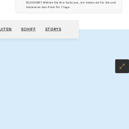
BLOCKIERT Wählen Sie Ihre Suite aus, wir halten sie für Sie und
blockieren den Preis für
7 tage
.
040 $
KREUZFAHRT BUCHEN
ANGEBOT ANFORDERN
UITEN
SCHIFF
STORYS
 ALL-INCLUSIVE