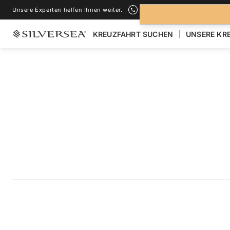
Unsere Experten helfen Ihnen weiter.
+1-888-978-4070
KREUZFAHRT SUCHEN
UNSERE KR
ZURÜCK ZU ALLEN
KREUZFAHRTEN NACH MITTELMEER
Greece, Turkey & 
Featuring Alexandr
Reise
#
RA281104009
ZU FAVORITEN HINZUFÜGEN
TEILEN
HERUNTERLAD