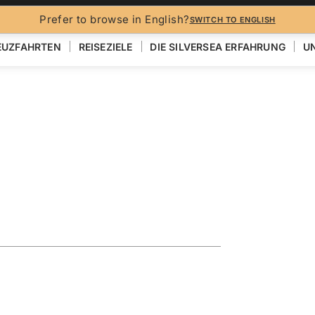
Prefer to browse in English?
SWITCH TO ENGLISH
EUZFAHRTEN
REISEZIELE
DIE SILVERSEA ERFAHRUNG
UN
Egypt
ia
EN
KARTE ANZEIGEN