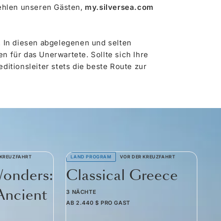
ehlen unseren Gästen,
my.silversea.com
. In diesen abgelegenen und selten
n für das Unerwartete. Sollte sich Ihre
ditionsleiter stets die beste Route zur
 KREUZFAHRT
LAND PROGRAM
VOR DER KREUZFAHRT
LA
Wonders:
Classical Greece
U
Ancient
G
3 NÄCHTE
AB
2.440 $
PRO GAST
3 N