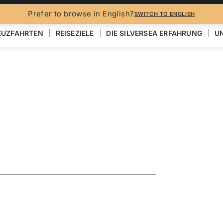
Prefer to browse in English?
SWITCH TO ENGLISH
EUZFAHRTEN
REISEZIELE
DIE SILVERSEA ERFAHRUNG
UN
eaturing
EN
KARTE ANZEIGEN