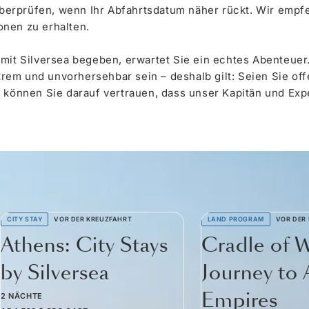
erprüfen, wenn Ihr Abfahrtsdatum näher rückt. Wir empf
onen zu erhalten.
 mit Silversea begeben, erwartet Sie ein echtes Abenteuer
em und unvorhersehbar sein – deshalb gilt: Seien Sie offe
 können Sie darauf vertrauen, dass unser Kapitän und Expe
CITY STAY
VOR DER KREUZFAHRT
LAND PROGRAM
VOR DER
Athens: City Stays
Cradle of 
by Silversea
Journey to 
Empires
2 NÄCHTE