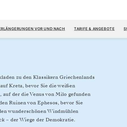
5.
7.000 $
13.
→
20. MAI 2028
AB
ERLÄNGERUNGEN VOR UND NACH
TARIFE & ANGEBOTE
S
7 TAGE
PRO GAST, MIT DEM TARIF
kladen zu den Klassikern Griechenlands
auf Kreta, bevor Sie die weißen
, auf der die Venus von Milo gefunden
 den Ruinen von Ephesos, bevor Sie
 den wunderschönen Windmühlen
ück – der Wiege der Demokratie.