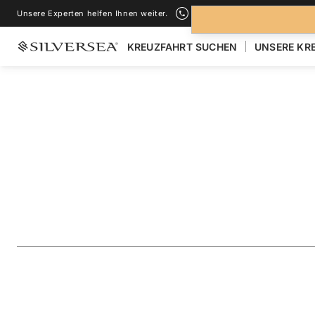
Unsere Experten helfen Ihnen weiter.
+1-888-978-4070
KREUZFAHRT SUCHEN
UNSERE KR
ZURÜCK ZU ALLEN
KREUZFAHRTEN NACH MITTELMEER
Greece & Turkey F
Milos
Reise
#
RA280513007
ZU FAVORITEN HINZUFÜGEN
TEILEN
HERUNTERLAD