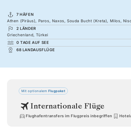
7 HÄFEN
Athen (Piräus), Paros, Naxos, Souda Bucht (Kreta), Milos, Ni
2 LÄNDER
Griechenland, Türkei
0 TAGE AUF SEE
68 LANDAUSFLÜGE
Mit optionalem
Flugpaket
Internationale Flüge
Flughafentransfers im Flugpreis inbegriffen
Hotel