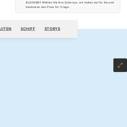
BLOCKIERT Wählen Sie Ihre Suite aus, wir halten sie für Sie und
blockieren den Preis für
3 tage
.
600 $
KREUZFAHRT BUCHEN
ANGEBOT ANFORDERN
UITEN
SCHIFF
STORYS
 ALL-INCLUSIVE