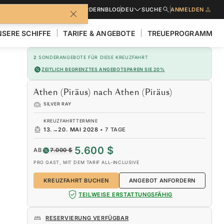
BROSCHÜREN
ANGEBOT ANFORDERN
BLOG
DEU
SUCHE
ANMELDEN
SERE SCHIFFE
TARIFE & ANGEBOTE
TREUEPROGRAMM
2
SONDERANGEBOTE FÜR DIESE KREUZFAHRT
ZEITLICH BEGRENZTES ANGEBOT
SPAREN SIE 20%
Athen (Piräus) nach Athen (Piräus)
SILVER RAY
KREUZFAHRTTERMINE
13.
→
20. MAI 2028
•
7 TAGE
5.600 $
AB
7.000 $
PRO GAST, MIT DEM TARIF ALL-INCLUSIVE
KREUZFAHRT BUCHEN
ANGEBOT ANFORDERN
TEILWEISE ERSTATTUNGSFÄHIG
RESERVIERUNG VERFÜGBAR