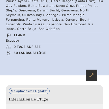
Puerto Ayora (Santa Cruz), Cerro Dragon (Santa Cruz), Isla
Riesenschildkröten und einer Tierwelt, die
Guy Fawkes, Bahia Bowditch, Santa Cruz, Prince Philips
Step's, Genovesa, Darwin Bucht, Genovesa, North
nicht vor Ihrer Anwesenheit zurückschreckt.
Seymour, Sullivan Bay (Santiago), Punta Mangle,
Fernandina, Punta Moreno, Isabela, Gardner Bucht,
Española, Punta Suarez, Española, San Cristobal, Isla
lobos, Cerro Brujo, San Cristóbal
1 LAND
Ecuador
0 TAGE AUF SEE
50 LANDAUSFLÜGE
Mit optionalem
Flugpaket
Internationale Flüge