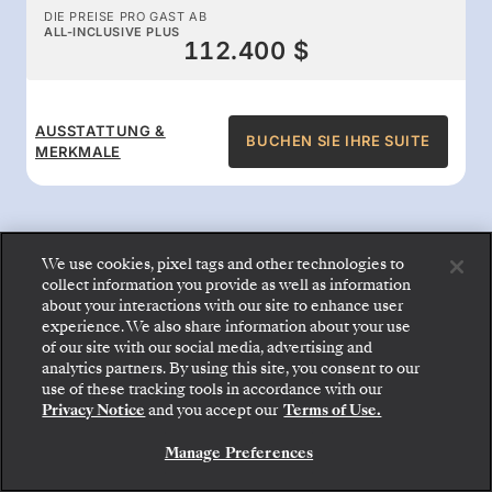
DIE PREISE PRO GAST AB
ALL-INCLUSIVE PLUS
112.400 $
AUSSTATTUNG &
BUCHEN SIE IHRE SUITE
MERKMALE
We use cookies, pixel tags and other technologies to
collect information you provide as well as information
All-inclusive-Leistungen an
about your interactions with our site to enhance user
experience. We also share information about your use
Bord
of our site with our social media, advertising and
analytics partners. By using this site, you consent to our
Gehen Sie an Bord: Wählen Sie Ihre Suite und
use of these tracking tools in accordance with our
prüfen Sie die Preise und Inklusivleistungen, bevor
Genießen Sie den Komfort, für den Silversea
Privacy Notice
and you accept our
Terms of Use.
Sie Ihre Silversea-Reise sicher bestätigen.
bekannt ist: Gourmetspeisen rund um die Uhr,
Manage Preferences
BUCHEN SIE IHRE SUITE
Butlerservice, erstklassige Unterhaltung und