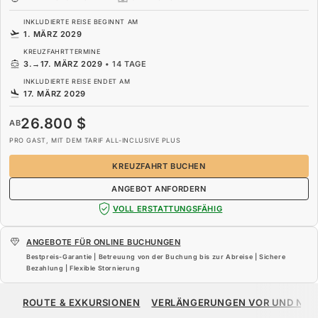
INKLUDIERTE REISE BEGINNT AM
1. MÄRZ 2029
KREUZFAHRTTERMINE
3.
→
17. MÄRZ 2029
•
14 TAGE
INKLUDIERTE REISE ENDET AM
17. MÄRZ 2029
26.800 $
AB
PRO GAST, MIT DEM TARIF ALL-INCLUSIVE PLUS
KREUZFAHRT BUCHEN
ANGEBOT ANFORDERN
VOLL ERSTATTUNGSFÄHIG
ANGEBOTE FÜR ONLINE BUCHUNGEN
Bestpreis-Garantie | Betreuung von der Buchung bis zur Abreise | Sichere
Bezahlung | Flexible Stornierung
26.800 $
AB
ROUTE & EXKURSIONEN
VERLÄNGERUNGEN VOR UND NA
PRO GAST, MIT DEM TARIF ALL-INCLUSIVE PLUS