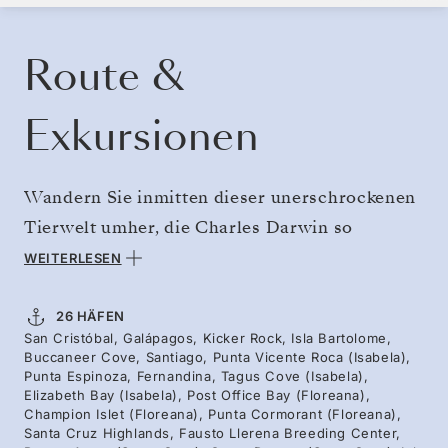
KREUZFAHRT BUCHEN
ANGEBOT ANFORDERN
Route &
Exkursionen
Wandern Sie inmitten dieser unerschrockenen
Tierwelt umher, die Charles Darwin so
inspirierte, und verbringen Sie zwei Wochen in
WEITERLESEN
diesem einzigartigen Archipel. Besuchen Sie
die außergewöhnlichsten Landungsstellen, von
26 HÄFEN
San Cristóbal, Galápagos, Kicker Rock, Isla Bartolome,
den Prince Philip’s Steps – wo Eulen bei
Buccaneer Cove, Santiago, Punta Vicente Roca (Isabela),
Tageslicht jagen und Rotfußtölpel schnattern –
Punta Espinoza, Fernandina, Tagus Cove (Isabela),
Elizabeth Bay (Isabela), Post Office Bay (Floreana),
bis hin nach Española, wo die Darwin-Finken
Champion Islet (Floreana), Punta Cormorant (Floreana),
Santa Cruz Highlands, Fausto Llerena Breeding Center,
umherflattern. Eine Reise mit Pinguinen,