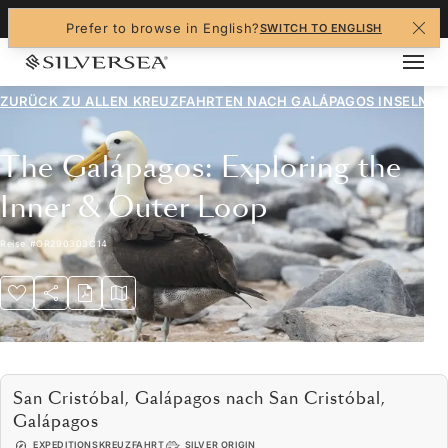
+1-888-978-4070
Prefer to browse in English?
SWITCH TO ENGLISH
ZURÜCK ZU ALLEN
KREUZFAHRTEN NACH GALÁPAGOS INSELN
The Galápagos: Exploring the
Inner & Outer Loop
Reise
#
OR290303C14
San Cristóbal, Galápagos nach San Cristóbal,
Galápagos
EXPEDITIONSKREUZFAHRT
SILVER ORIGIN