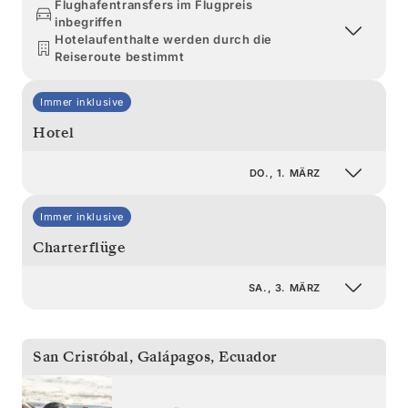
Flughafentransfers im Flugpreis
inbegriffen
Hotelaufenthalte werden durch die
Reiseroute bestimmt
Immer inklusive
Hotel
DO., 1. MÄRZ
Immer inklusive
Charterflüge
SA., 3. MÄRZ
San Cristóbal, Galápagos
,
Ecuador