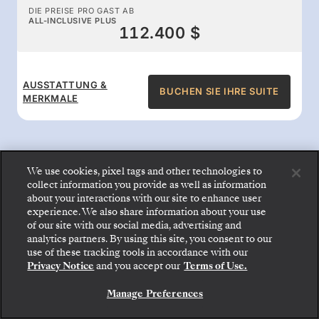
DIE PREISE PRO GAST AB
ALL-INCLUSIVE PLUS
112.400 $
AUSSTATTUNG &
BUCHEN SIE IHRE SUITE
MERKMALE
We use cookies, pixel tags and other technologies to
collect information you provide as well as information
All-inclusive-Leistungen an
about your interactions with our site to enhance user
experience. We also share information about your use
Bord
of our site with our social media, advertising and
analytics partners. By using this site, you consent to our
Gehen Sie an Bord: Wählen Sie Ihre Suite und
use of these tracking tools in accordance with our
prüfen Sie die Preise und Inklusivleistungen, bevor
Genießen Sie den Komfort, für den Silversea
Privacy Notice
and you accept our
Terms of Use.
Sie Ihre Silversea-Reise sicher bestätigen.
bekannt ist: Gourmetspeisen rund um die Uhr,
Manage Preferences
BUCHEN SIE IHRE SUITE
Butlerservice, erstklassige Unterhaltung und