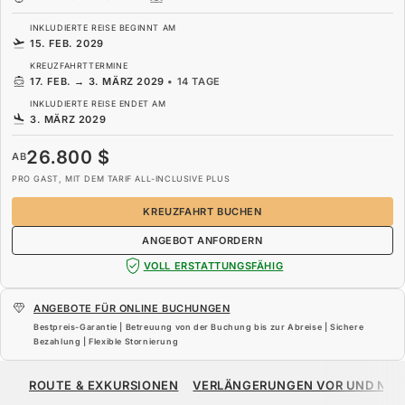
INKLUDIERTE REISE BEGINNT AM
15. FEB. 2029
KREUZFAHRTTERMINE
17. FEB.
→
3. MÄRZ 2029
•
14 TAGE
INKLUDIERTE REISE ENDET AM
3. MÄRZ 2029
26.800 $
AB
PRO GAST, MIT DEM TARIF ALL-INCLUSIVE PLUS
KREUZFAHRT BUCHEN
ANGEBOT ANFORDERN
VOLL ERSTATTUNGSFÄHIG
ANGEBOTE FÜR ONLINE BUCHUNGEN
Bestpreis-Garantie | Betreuung von der Buchung bis zur Abreise | Sichere
Bezahlung | Flexible Stornierung
26.800 $
AB
ROUTE & EXKURSIONEN
VERLÄNGERUNGEN VOR UND NA
PRO GAST, MIT DEM TARIF ALL-INCLUSIVE PLUS