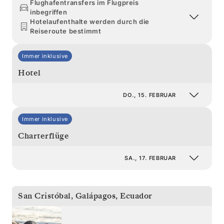
Flughafentransfers im Flugpreis
inbegriffen
Hotelaufenthalte werden durch die
Reiseroute bestimmt
Immer inklusive
Hotel
DO., 15. FEBRUAR
Immer inklusive
Charterflüge
SA., 17. FEBRUAR
San Cristóbal, Galápagos
,
Ecuador