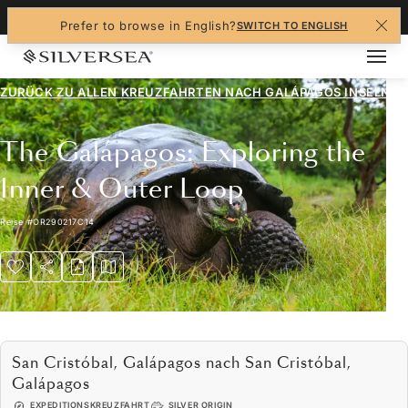
+1-888-978-4070
Prefer to browse in English?
SWITCH TO ENGLISH
ZURÜCK ZU ALLEN
KREUZFAHRTEN NACH GALÁPAGOS INSELN
The Galápagos: Exploring the
Inner & Outer Loop
Reise
#
OR290217C14
San Cristóbal, Galápagos nach San Cristóbal,
Galápagos
EXPEDITIONSKREUZFAHRT
SILVER ORIGIN