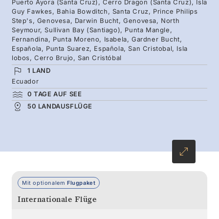
Puerto Ayora (Santa Cruz), Cerro Dragon (Santa Cruz), Isla
Flamingos bevölkerte Lagunen bis hin zu
Guy Fawkes, Bahia Bowditch, Santa Cruz, Prince Philips
Step's, Genovesa, Darwin Bucht, Genovesa, North
smaragdgrünen Hochländern, in denen
Seymour, Sullivan Bay (Santiago), Punta Mangle,
Riesenschildkröten umherstreifen – Galapagos
Fernandina, Punta Moreno, Isabela, Gardner Bucht,
Española, Punta Suarez, Española, San Cristobal, Isla
in seiner ganzen Pracht.
lobos, Cerro Brujo, San Cristóbal
1 LAND
Ecuador
0 TAGE AUF SEE
50 LANDAUSFLÜGE
Mit optionalem
Flugpaket
Internationale Flüge