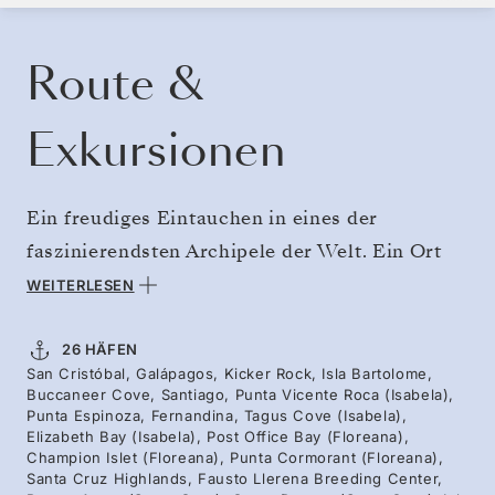
KREUZFAHRT BUCHEN
ANGEBOT ANFORDERN
Route &
Exkursionen
Ein freudiges Eintauchen in eines der
faszinierendsten Archipele der Welt. Ein Ort
zum Erleben, nicht nur zum Beobachten:
WEITERLESEN
Schnorcheln Sie mit Pinguinen und Seelöwen,
spazieren Sie zwischen Meeresleguanen, die
26 HÄFEN
San Cristóbal, Galápagos, Kicker Rock, Isla Bartolome,
auf Fernandinas Lavafelsen ruhen, und
Buccaneer Cove, Santiago, Punta Vicente Roca (Isabela),
wandern Sie auf Genovesa an nistenden
Punta Espinoza, Fernandina, Tagus Cove (Isabela),
Elizabeth Bay (Isabela), Post Office Bay (Floreana),
Rotfuß- und Nazcatölpeln vorbei. Von
Champion Islet (Floreana), Punta Cormorant (Floreana),
Santa Cruz Highlands, Fausto Llerena Breeding Center,
strahlend weißen Korallenstränden über mit