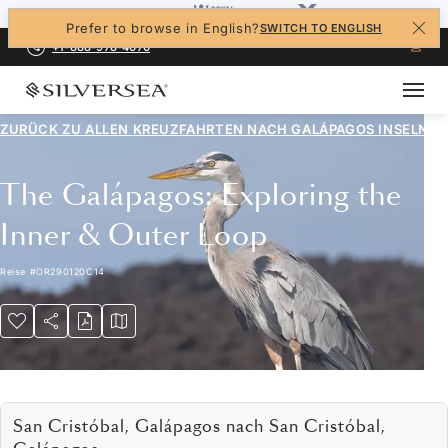
Prefer to browse in English?
SWITCH TO ENGLISH
+1-888-978-4070
ZURÜCK ZU ALLEN
KREUZFAHRTEN NACH GALÁPAGOS INSELN
The Galápagos: Exploring the
Inner & Outer Loop
Reise
#
OR290120C14
San Cristóbal, Galápagos nach San Cristóbal,