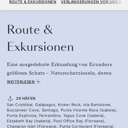
ROUTE & EXKURSIONEN
VERLÄNGERUNGEN VOR UND NA
PRO GAST, MIT DEM TARIF ALL-INCLUSIVE PLUS
KREUZFAHRT BUCHEN
ANGEBOT ANFORDERN
Route &
Exkursionen
Eine ausgedehnte Erkundung von Ecuadors
größtem Schatz – Naturschutzinseln, deren
Name von den ikonischen Riesenschildkröten
WEITERLESEN
stammt, die sich hier entwickelt haben.
Begegnen Sie ihnen auf Santa Cruz als Teil
26 HÄFEN
San Cristóbal, Galápagos, Kicker Rock, Isla Bartolome,
einer Kreuzfahrt, die zunächst westwärts zu
Buccaneer Cove, Santiago, Punta Vicente Roca (Isabela),
vulkanischen Inseln mit Mangroven, Riffen
Punta Espinoza, Fernandina, Tagus Cove (Isabela),
Elizabeth Bay (Isabela), Post Office Bay (Floreana),
und Lavaformationen führt, dann weiter zu den
Champion Islet (Floreana), Punta Cormorant (Floreana),