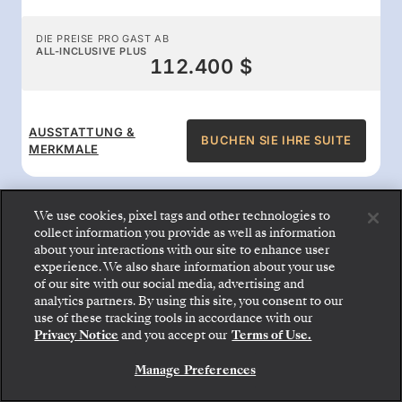
DIE PREISE PRO GAST AB
ALL-INCLUSIVE PLUS
112.400 $
AUSSTATTUNG &
BUCHEN SIE IHRE SUITE
MERKMALE
We use cookies, pixel tags and other technologies to
collect information you provide as well as information
about your interactions with our site to enhance user
All-inclusive-Leistungen an
experience. We also share information about your use
of our site with our social media, advertising and
Bord
analytics partners. By using this site, you consent to our
Gehen Sie an Bord: Wählen Sie Ihre Suite und
use of these tracking tools in accordance with our
prüfen Sie die Preise und Inklusivleistungen, bevor
Privacy Notice
and you accept our
Terms of Use.
Sie Ihre Silversea-Reise sicher bestätigen.
Genießen Sie den Komfort, für den Silversea
Manage Preferences
BUCHEN SIE IHRE SUITE
bekannt ist: Gourmetspeisen rund um die Uhr,