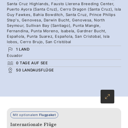
Santa Cruz Highlands, Fausto Llerena Breeding Center,
farbenfrohen Seevogelkolonien des Nordens
Puerto Ayora (Santa Cruz), Cerro Dragon (Santa Cruz), Isla
und zum außergewöhnlichen Española, der
Guy Fawkes, Bahia Bowditch, Santa Cruz, Prince Philips
Step's, Genovesa, Darwin Bucht, Genovesa, North
ältesten Insel des Archipels, wo endemische
Seymour, Sullivan Bay (Santiago), Punta Mangle,
Spottdrosseln singen.
Fernandina, Punta Moreno, Isabela, Gardner Bucht,
Española, Punta Suarez, Española, San Cristobal, Isla
lobos, Cerro Brujo, San Cristóbal
1 LAND
Ecuador
0 TAGE AUF SEE
50 LANDAUSFLÜGE
Mit optionalem
Flugpaket
Internationale Flüge