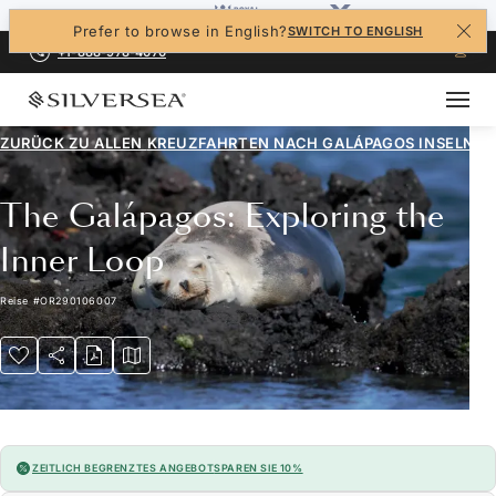
Prefer to browse in English?
SWITCH TO ENGLISH
+1-888-978-4070
ZURÜCK ZU ALLEN
KREUZFAHRTEN NACH GALÁPAGOS INSELN
The Galápagos: Exploring the
Inner Loop
Reise
#
OR290106007
ZEITLICH BEGRENZTES ANGEBOT
SPAREN SIE 10%