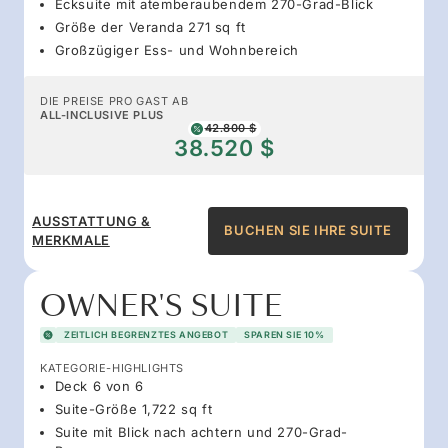
Ecksuite mit atemberaubendem 270-Grad-Blick
Größe der Veranda 271 sq ft
Großzügiger Ess- und Wohnbereich
DIE PREISE PRO GAST AB
ALL-INCLUSIVE PLUS
42.800 $
38.520 $
AUSSTATTUNG &
BUCHEN SIE IHRE SUITE
MERKMALE
OWNER'S SUITE
ZEITLICH BEGRENZTES ANGEBOT
SPAREN SIE 10%
KATEGORIE-HIGHLIGHTS
Deck 6 von 6
Suite-Größe 1,722 sq ft
Suite mit Blick nach achtern und 270-Grad-