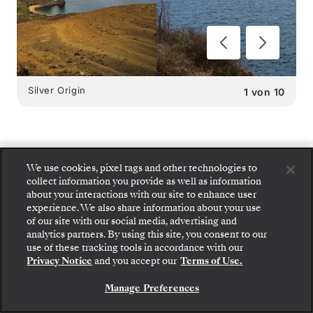
Silver Origin
1
von
10
We use cookies, pixel tags and other technologies to
SILVER ORIGIN
collect information you provide as well as information
about your interactions with our site to enhance user
SPEISEMÖGLICHKEITEN
:
experience. We also share information about your use
of our site with our social media, advertising and
2 RESTAURANTS
analytics partners. By using this site, you consent to our
Gehen Sie an Bord: Wählen Sie Ihre Suite und
use of these tracking tools in accordance with our
prüfen Sie die Preise und Inklusivleistungen, bevor
Privacy Notice
and you accept our
Terms of Use.
Sie Ihre Silversea-Reise sicher bestätigen.
Manage Preferences
BUCHEN SIE IHRE SUITE