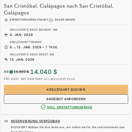
San Cristóbal, Galápagos nach San Cristóbal,
Galápagos
EXPEDITIONSKREUZFAHRT
SILVER ORIGIN
INKLUDIERTE REISE BEGINNT AM
4. JAN. 2029
KREUZFAHRTTERMINE
6.
→
13. JAN. 2029
•
7 TAGE
INKLUDIERTE REISE ENDET AM
13. JAN. 2029
14.040 $
AB
15.600 $
PRO GAST, MIT DEM TARIF ALL-INCLUSIVE PLUS
KREUZFAHRT BUCHEN
ANGEBOT ANFORDERN
VOLL ERSTATTUNGSFÄHIG
RESERVIERUNG VERFÜGBAR
BLOCKIERT Wählen Sie Ihre Suite aus, wir halten sie für Sie und blockieren den
Preis für
7 tage
.