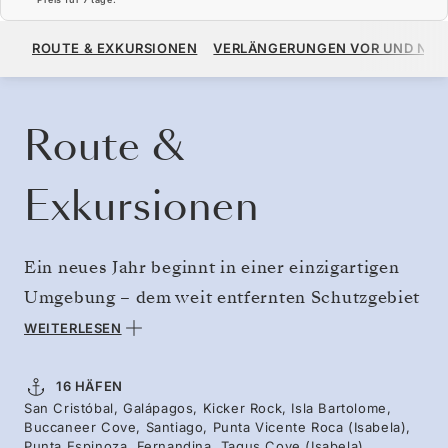
14.040 $
15.600 $
AB
ROUTE & EXKURSIONEN
VERLÄNGERUNGEN VOR UND NA
PRO GAST, MIT DEM TARIF ALL-INCLUSIVE PLUS
KREUZFAHRT BUCHEN
ANGEBOT ANFORDERN
Route &
Exkursionen
Ein neues Jahr beginnt in einer einzigartigen
Umgebung – dem weit entfernten Schutzgebiet
der Galapagosinseln. Die Feiertage mögen
WEITERLESEN
zwar vorbei sein, aber die Weihnachtsleguane
leuchten immer noch in Purpur und
16 HÄFEN
San Cristóbal, Galápagos, Kicker Rock, Isla Bartolome,
Smaragdgrün, während Sie die Vulkaninseln
Buccaneer Cove, Santiago, Punta Vicente Roca (Isabela),
und ihre bemerkenswerte Tierwelt entdecken.
Punta Espinoza, Fernandina, Tagus Cove (Isabela),