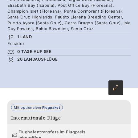
Elizabeth Bay (Isabela), Post Office Bay (Floreana),
Das warme Wasser bietet hervorragende
Champion Islet (Floreana), Punta Cormorant (Floreana),
Santa Cruz Highlands, Fausto Llerena Breeding Center,
Sichtverhältnisse zum Schnorcheln – halten
Puerto Ayora (Santa Cruz), Cerro Dragon (Santa Cruz), Isla
Sie Ausschau nach Meeresschildkröten,
Guy Fawkes, Bahia Bowditch, Santa Cruz
Rifffischen und vorbeiziehenden Riffhaien.
1 LAND
Ecuador
Besuchen Sie die Riesenschildkröten von Santa
0 TAGE AUF SEE
Cruz und senden Sie vom historischen Postamt
26 LANDAUSFLÜGE
der Walfänger auf Floreana eine Nachricht
nach Hause.
Mit optionalem
Flugpaket
Internationale Flüge
Flughafentransfers im Flugpreis
inbegriffen