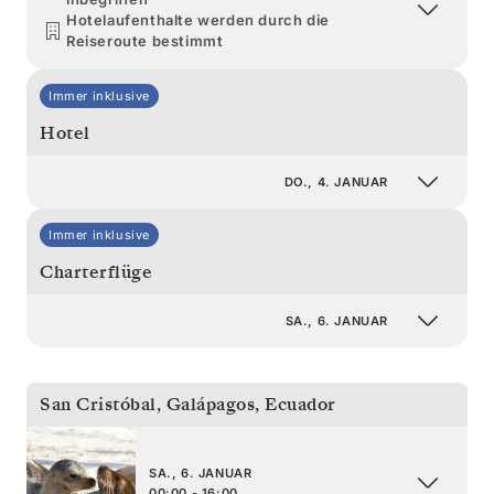
Hotelaufenthalte werden durch die
Reiseroute bestimmt
Immer inklusive
Hotel
DO., 4. JANUAR
Immer inklusive
Charterflüge
SA., 6. JANUAR
San Cristóbal, Galápagos
,
Ecuador
SA., 6. JANUAR
00:00 - 16:00