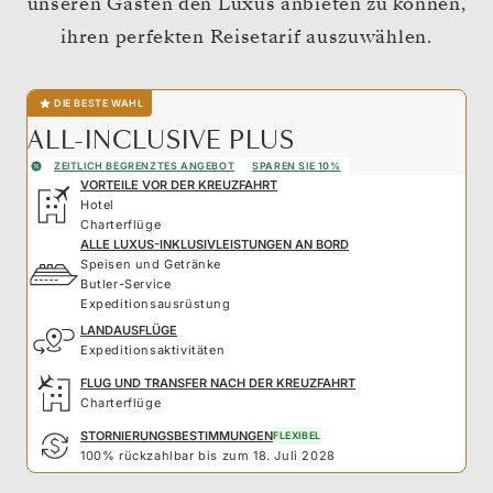
unseren Gästen den Luxus anbieten zu können,
ihren perfekten Reisetarif auszuwählen.
DIE BESTE WAHL
ALL-INCLUSIVE PLUS
ZEITLICH BEGRENZTES ANGEBOT
SPAREN SIE 10%
VORTEILE VOR DER KREUZFAHRT
Hotel
Charterflüge
ALLE LUXUS-INKLUSIVLEISTUNGEN AN BORD
Speisen und Getränke
Butler-Service
Expeditionsausrüstung
LANDAUSFLÜGE
Expeditionsaktivitäten
FLUG UND TRANSFER NACH DER KREUZFAHRT
Charterflüge
STORNIERUNGSBESTIMMUNGEN
FLEXIBEL
100% rückzahlbar bis zum 18. Juli 2028