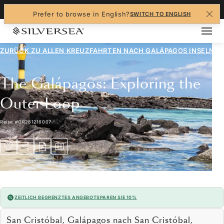
+1-888-978-4070
Prefer to browse in English?
SWITCH TO ENGLISH
ZURÜCK ZU ALLEN
KREUZFAHRTEN NACH GALÁPAGOS INSELN
The Galápagos: Exploring the
Outer Loop
Reise
#
OR281216007
ZEITLICH BEGRENZTES ANGEBOT
SPAREN SIE 10%
San Cristóbal, Galápagos nach San Cristóbal,