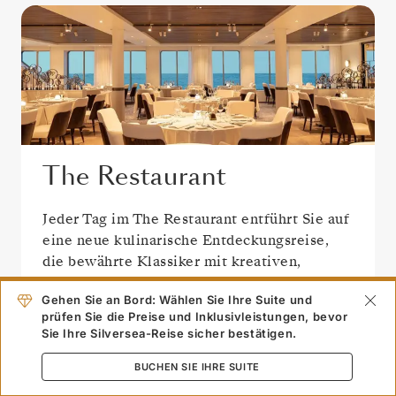
The Restaurant
Jeder Tag im The Restaurant entführt Sie auf
eine neue kulinarische Entdeckungsreise,
die bewährte Klassiker mit kreativen,
reisezielspezifischen Kreationen verbindet
Gehen Sie an Bord: Wählen Sie Ihre Suite und
und die Aromen und den Charakter Ihrer
prüfen Sie die Preise und Inklusivleistungen, bevor
Reise einfängt.
Sie Ihre Silversea-Reise sicher bestätigen.
BUCHEN SIE IHRE SUITE