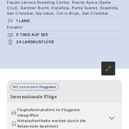
anschließend die westlichen Inseln, die Heimat
Fausto Llerena Breeding Center, Puerto Ayora (Santa
Cruz), Gardner Bucht, Española, Punta Suarez, Española,
von Meeresschildkröten, Pinguinen und
San Cristobal, Isla lobos, Cerro Brujo, San Cristóbal
Meerechsen sind, bevor Sie auf die
1 LAND
Riesenschildkröten von Santa Cruz treffen.
Ecuador
Besuchen Sie die abgelegene Insel Española,
0 TAGE AUF SEE
24 LANDAUSFLÜGE
wo Sie vor ihrer Wanderung noch die
breitflügeligen Galapagosalbatrosse
beobachten können.
Mit optionalem
Flugpaket
Internationale Flüge
Flughafentransfers im Flugpreis
inbegriffen
Hotelaufenthalte werden durch die
Reiseroute bestimmt