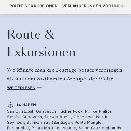
12.600 $
14.000 $
AB
ROUTE & EXKURSIONEN
VERLÄNGERUNGEN VOR UND NA
PRO GAST, MIT DEM TARIF ALL-INCLUSIVE PLUS
KREUZFAHRT BUCHEN
ANGEBOT ANFORDERN
Route &
Exkursionen
Wo könnte man die Festtage besser verbringen
als auf dem kostbarsten Archipel der Welt?
Eine außergewöhnliche Reise führt nordwärts
WEITERLESEN
nach Genovesa, wo Rotfußtölpel und
Fregattvögel auf Vulkanfelsen nisten, während
14 HÄFEN
San Cristóbal, Galápagos, Kicker Rock, Prince Philips
tropische Rifffische in der eingestürzten
Step's, Genovesa, Darwin Bucht, Genovesa, North
Caldera darunter herumflitzen. Entdecken Sie
Seymour, Sullivan Bay (Santiago), Punta Mangle,
Fernandina, Punta Moreno, Isabela, Santa Cruz Highlands,