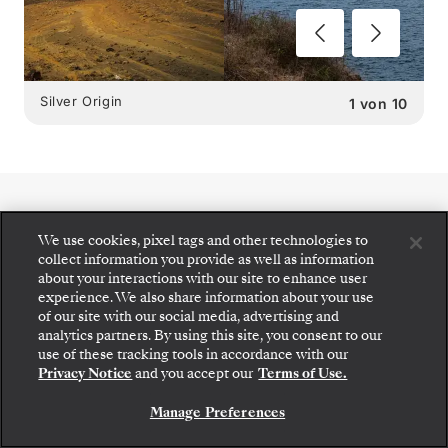
Silver Origin
1
von
10
SILVER ORIGIN
We use cookies, pixel tags and other technologies to
collect information you provide as well as information
SPEISEMÖGLICHKEITEN
:
about your interactions with our site to enhance user
experience. We also share information about your use
2 RESTAURANTS
of our site with our social media, advertising and
analytics partners. By using this site, you consent to our
Gehen Sie an Bord: Wählen Sie Ihre Suite und
use of these tracking tools in accordance with our
prüfen Sie die Preise und Inklusivleistungen, bevor
Privacy Notice
and you accept our
Terms of Use.
Sie Ihre Silversea-Reise sicher bestätigen.
Manage Preferences
BUCHEN SIE IHRE SUITE