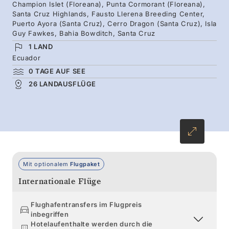
aufragende Pinnacle Rock. Weiter westlich
Champion Islet (Floreana), Punta Cormorant (Floreana),
Santa Cruz Highlands, Fausto Llerena Breeding Center,
liegen junge Vulkane, nährstoffreiche
Puerto Ayora (Santa Cruz), Cerro Dragon (Santa Cruz), Isla
Gewässer und Landschaften, in denen
Guy Fawkes, Bahia Bowditch, Santa Cruz
Blaufußtölpel umherwatscheln und
1 LAND
Ecuador
Darwinfinken herumflattern, während die
0 TAGE AUF SEE
passend benannten Weihnachtsleguane zu
26 LANDAUSFLÜGE
dieser Jahreszeit in Grün- und Rottönen
leuchten.
Mit optionalem
Flugpaket
Internationale Flüge
Flughafentransfers im Flugpreis
inbegriffen
Hotelaufenthalte werden durch die