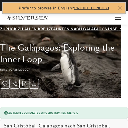
+1-888-978-4070
Prefer to browse in English?
SWITCH TO ENGLISH
ZURÜCK ZU ALLEN
KREUZFAHRTEN NACH GALÁPAGOS INSELN
The Galápagos: Exploring the
Inner Loop
Reise
#
OR281209007
ZEITLICH BEGRENZTES ANGEBOT
SPAREN SIE 10%
San Cristóbal, Galápagos nach San Cristóbal,