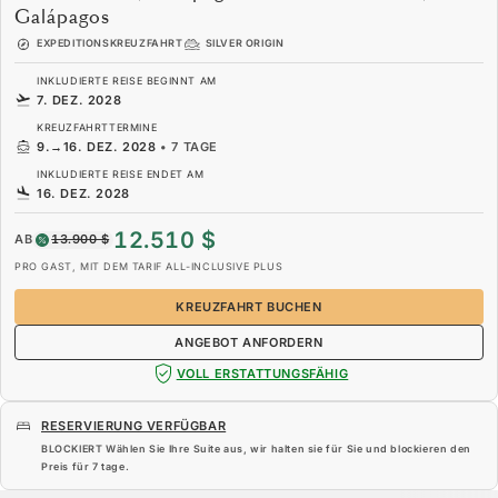
Galápagos
EXPEDITIONSKREUZFAHRT
SILVER ORIGIN
INKLUDIERTE REISE BEGINNT AM
7. DEZ. 2028
KREUZFAHRTTERMINE
9.
→
16. DEZ. 2028
•
7 TAGE
INKLUDIERTE REISE ENDET AM
16. DEZ. 2028
12.510 $
AB
13.900 $
PRO GAST, MIT DEM TARIF ALL-INCLUSIVE PLUS
KREUZFAHRT BUCHEN
ANGEBOT ANFORDERN
VOLL ERSTATTUNGSFÄHIG
RESERVIERUNG VERFÜGBAR
BLOCKIERT Wählen Sie Ihre Suite aus, wir halten sie für Sie und blockieren den
Preis für
7 tage
.