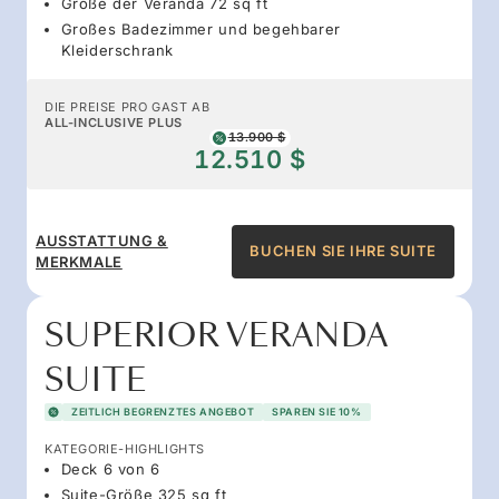
Größe der Veranda 72 sq ft
Großes Badezimmer und begehbarer
Kleiderschrank
DIE PREISE PRO GAST AB
ALL-INCLUSIVE PLUS
13.900 $
12.510 $
AUSSTATTUNG &
BUCHEN SIE IHRE SUITE
MERKMALE
SUPERIOR VERANDA
SUITE
ZEITLICH BEGRENZTES ANGEBOT
SPAREN SIE 10%
KATEGORIE-HIGHLIGHTS
Deck 6 von 6
Suite-Größe 325 sq ft