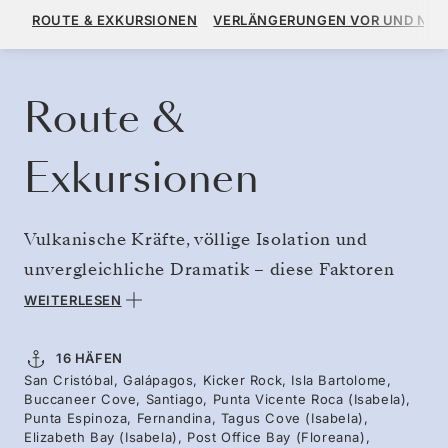
12.510 $
13.900 $
AB
ROUTE & EXKURSIONEN
VERLÄNGERUNGEN VOR UND NA
PRO GAST, MIT DEM TARIF ALL-INCLUSIVE PLUS
KREUZFAHRT BUCHEN
ANGEBOT ANFORDERN
Route &
Exkursionen
Vulkanische Kräfte, völlige Isolation und
unvergleichliche Dramatik – diese Faktoren
führten zu einer sagenhaften Artenvielfalt.
WEITERLESEN
Entdecken Sie die Wunder der
Galapagosinseln – zu den ersten Höhepunkten
16 HÄFEN
San Cristóbal, Galápagos, Kicker Rock, Isla Bartolome,
dieser Reise gehören das türkisfarbene Wasser
Buccaneer Cove, Santiago, Punta Vicente Roca (Isabela),
von Bartolomé und der berühmte hoch
Punta Espinoza, Fernandina, Tagus Cove (Isabela),
Elizabeth Bay (Isabela), Post Office Bay (Floreana),