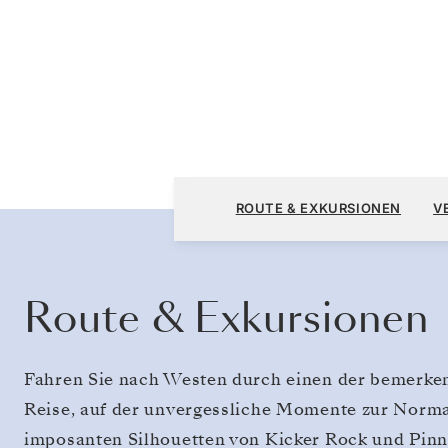
San Cristóbal, Galápagos nach San Cristóbal
ROUTE & EXKURSIONEN
V
Galápagos
Route & Exkursionen
Fahren Sie nach Westen durch einen der bemerken
Reise, auf der unvergessliche Momente zur Normal
imposanten Silhouetten von Kicker Rock und Pinna