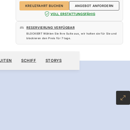
KREUZFAHRT BUCHEN
ANGEBOT ANFORDERN
VOLL ERSTATTUNGSFÄHIG
RESERVIERUNG VERFÜGBAR
BLOCKIERT Wählen Sie Ihre Suite aus, wir halten sie für Sie und
blockieren den Preis für
7 tage
.
400 $
UITEN
SCHIFF
STORYS
KREUZFAHRT BUCHEN
ANGEBOT ANFORDERN
INCLUSIVE PLUS