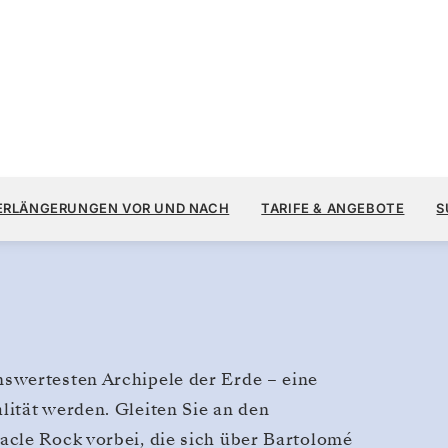
,
12.
15.500 $
25. NOV.
→
2. DEZ. 2028
AB
ERLÄNGERUNGEN VOR UND NACH
TARIFE & ANGEBOTE
S
7 TAGE
PRO GAST, MIT DEM TARIF ALL-
swertesten Archipele der Erde – eine
ität werden. Gleiten Sie an den
cle Rock vorbei, die sich über Bartolomé