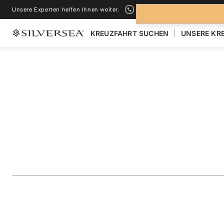
Unsere Experten helfen Ihnen weiter.
+1-888-978-4070
KREUZFAHRT SUCHEN
UNSERE KR
ZURÜCK ZU ALLEN
KREUZFAHRTEN NACH GALÁPAGOS INSEL
The Galápagos: Ex
Inner Loop
Reise
#
OR281125007
ZU FAVORITEN HINZUFÜGEN
TEILEN
HERUNTERLAD