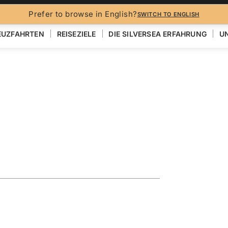
Prefer to browse in English?
SWITCH TO ENGLISH
EUZFAHRTEN
REISEZIELE
DIE SILVERSEA ERFAHRUNG
UN
N
ploring the
EN
KARTE ANZEIGEN