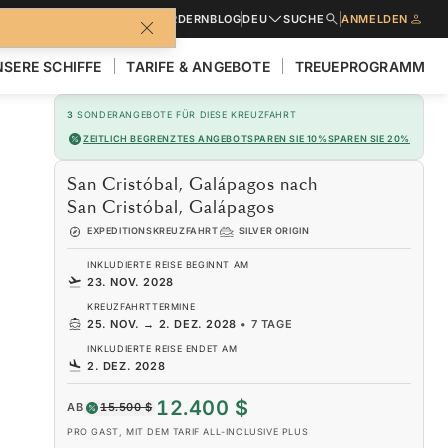
BROSCHÜREN
ANGEBOT ANFORDERN
BLOG
DEU
SUCHE
ANMELDEN
SERE SCHIFFE
TARIFE & ANGEBOTE
TREUEPROGRAMM
3
SONDERANGEBOTE FÜR DIESE KREUZFAHRT
ZEITLICH BEGRENZTES ANGEBOT
SPAREN SIE 10%
SPAREN SIE 20%
San Cristóbal, Galápagos nach
San Cristóbal, Galápagos
EXPEDITIONSKREUZFAHRT
SILVER ORIGIN
INKLUDIERTE REISE BEGINNT AM
23. NOV. 2028
KREUZFAHRTTERMINE
25. NOV.
→
2. DEZ. 2028
•
7 TAGE
INKLUDIERTE REISE ENDET AM
2. DEZ. 2028
12.400 $
AB
15.500 $
PRO GAST, MIT DEM TARIF ALL-INCLUSIVE PLUS