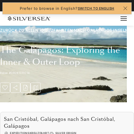
+1-888-978-4070
Prefer to browse in English?
SWITCH TO ENGLISH
ZURÜCK ZU ALLEN
KREUZFAHRTEN NACH GALÁPAGOS INSELN
The Galápagos: Exploring the
Inner & Outer Loop
Reise
#
OR281111C14
San Cristóbal, Galápagos nach San Cristóbal,
Galápagos
EXPEDITIONSKREUZFAHRT
SILVER ORIGIN