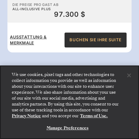
DIE PREISE PRO GAST AB
ALL-INCLUSIVE PLUS
97.300 $
AUSSTATTUNG &
BUCHEN SIE IHRE SUITE
MERKMALE
We use cookies, pixel tags and other technologies to
collect information you provide as well as information
All-inclusive-Leistungen an
about your interactions with our site to enhance user
experience. We also share information about your use
Bord
of our site with our social media, advertising and
analytics partners. By using this site, you consent to our
Gehen Sie an Bord: Wählen Sie Ihre Suite und
use of these tracking tools in accordance with our
prüfen Sie die Preise und Inklusivleistungen, bevor
Genießen Sie den Komfort, für den Silversea
Privacy Notice
and you accept our
Terms of Use.
Sie Ihre Silversea-Reise sicher bestätigen.
bekannt ist: Gourmetspeisen rund um die Uhr,
Manage Preferences
BUCHEN SIE IHRE SUITE
Butlerservice, erstklassige Unterhaltung und