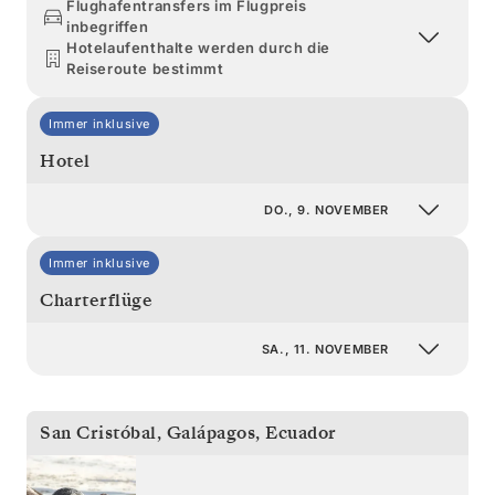
Flughafentransfers im Flugpreis
inbegriffen
Hotelaufenthalte werden durch die
Reiseroute bestimmt
Immer inklusive
Hotel
DO., 9. NOVEMBER
Immer inklusive
Charterflüge
SA., 11. NOVEMBER
San Cristóbal, Galápagos
,
Ecuador