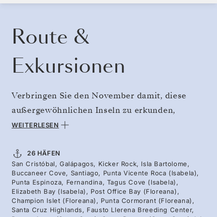
KREUZFAHRT BUCHEN
ANGEBOT ANFORDERN
Route &
Exkursionen
Verbringen Sie den November damit, diese
außergewöhnlichen Inseln zu erkunden,
während die wärmere Jahreszeit die Stimmung
WEITERLESEN
des Archipels verändert. Mit zunehmender
Sicht unter Wasser wärmt die Sonne die auf
26 HÄFEN
San Cristóbal, Galápagos, Kicker Rock, Isla Bartolome,
schwarzer Lava ruhenden Meeresleguane,
Buccaneer Cove, Santiago, Punta Vicente Roca (Isabela),
während Seelöwen sich an den Stränden
Punta Espinoza, Fernandina, Tagus Cove (Isabela),
Elizabeth Bay (Isabela), Post Office Bay (Floreana),
ausstrecken. Vierzehn Tage geben Ihnen Zeit,
Champion Islet (Floreana), Punta Cormorant (Floreana),
Santa Cruz Highlands, Fausto Llerena Breeding Center,
die vielen Facetten dieses einzigartigen