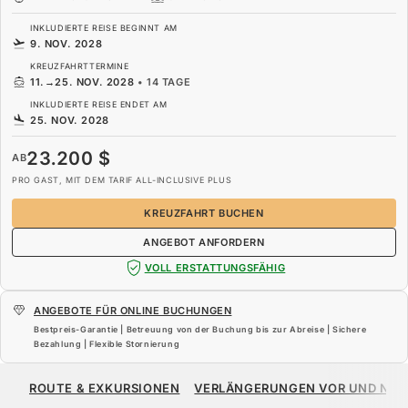
INKLUDIERTE REISE BEGINNT AM
9. NOV. 2028
KREUZFAHRTTERMINE
11.
→
25. NOV. 2028
•
14 TAGE
INKLUDIERTE REISE ENDET AM
25. NOV. 2028
23.200 $
AB
PRO GAST, MIT DEM TARIF ALL-INCLUSIVE PLUS
KREUZFAHRT BUCHEN
ANGEBOT ANFORDERN
VOLL ERSTATTUNGSFÄHIG
ANGEBOTE FÜR ONLINE BUCHUNGEN
Bestpreis-Garantie | Betreuung von der Buchung bis zur Abreise | Sichere
Bezahlung | Flexible Stornierung
23.200 $
AB
ROUTE & EXKURSIONEN
VERLÄNGERUNGEN VOR UND NA
PRO GAST, MIT DEM TARIF ALL-INCLUSIVE PLUS