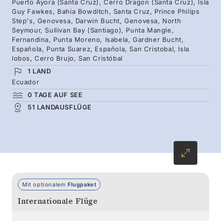
Puerto Ayora (Santa Cruz), Cerro Dragon (Santa Cruz), Isla
Archipels zu entdecken, der Darwin und seine
Guy Fawkes, Bahia Bowditch, Santa Cruz, Prince Philips
Step's, Genovesa, Darwin Bucht, Genovesa, North
Evolutionstheorien so inspiriert hat.
Seymour, Sullivan Bay (Santiago), Punta Mangle,
Fernandina, Punta Moreno, Isabela, Gardner Bucht,
Española, Punta Suarez, Española, San Cristobal, Isla
lobos, Cerro Brujo, San Cristóbal
1 LAND
Ecuador
0 TAGE AUF SEE
51 LANDAUSFLÜGE
Mit optionalem
Flugpaket
Internationale Flüge