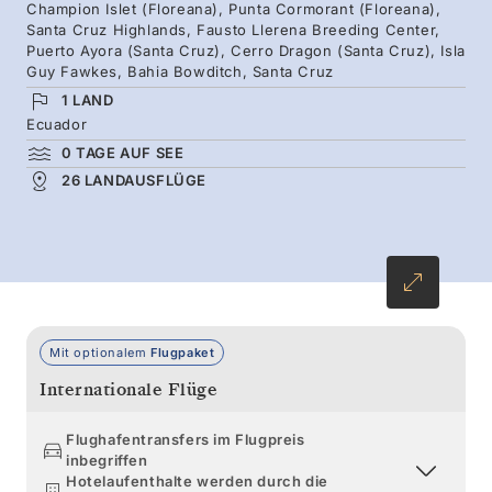
Lavalandschaften erschaffen, noch immer im
Champion Islet (Floreana), Punta Cormorant (Floreana),
Santa Cruz Highlands, Fausto Llerena Breeding Center,
Entstehen begriffen sind. Schwimmen Sie mit
Puerto Ayora (Santa Cruz), Cerro Dragon (Santa Cruz), Isla
Meeresschildkröten und Seelöwen,
Guy Fawkes, Bahia Bowditch, Santa Cruz
beobachten Sie flugunfähige Kormorane mit
1 LAND
Ecuador
ihren durchdringend blauen Augen und sehen
0 TAGE AUF SEE
Sie Flamingos durch die Küstenlagunen von
26 LANDAUSFLÜGE
Floreana waten. Auf Santa Cruz begegnen Sie
den sanften Riesen, die der Inselgruppe ihren
Namen gaben.
Mit optionalem
Flugpaket
Internationale Flüge
Flughafentransfers im Flugpreis
inbegriffen
Hotelaufenthalte werden durch die