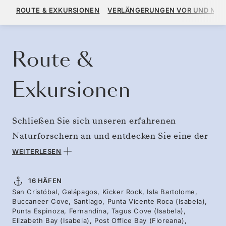
12.510 $
13.900 $
AB
ROUTE & EXKURSIONEN
VERLÄNGERUNGEN VOR UND NA
PRO GAST, MIT DEM TARIF ALL-INCLUSIVE PLUS
KREUZFAHRT BUCHEN
ANGEBOT ANFORDERN
Route &
Exkursionen
Schließen Sie sich unseren erfahrenen
Naturforschern an und entdecken Sie eine der
außergewöhnlichsten Regionen der Erde.
WEITERLESEN
Machen Sie eine Rundreise von San Cristóbal
zu den jungen westlichen Inseln. Die feurige
16 HÄFEN
San Cristóbal, Galápagos, Kicker Rock, Isla Bartolome,
Insel Fernandina ist ein Beweis dafür, dass
Buccaneer Cove, Santiago, Punta Vicente Roca (Isabela),
diese Inseln durch Eruptionen, die neue
Punta Espinoza, Fernandina, Tagus Cove (Isabela),
Elizabeth Bay (Isabela), Post Office Bay (Floreana),