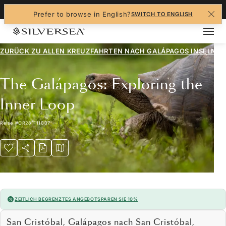
+1-888-978-4070
Prefer to browse in English?
SWITCH TO ENGLISH
ZURÜCK ZU ALLEN
KREUZFAHRTEN NACH GALÁPAGOS INSELN
The Galápagos: Exploring the
Inner Loop
Reise
#
OR281111007
ZEITLICH BEGRENZTES ANGEBOT
SPAREN SIE 10%
San Cristóbal, Galápagos nach San Cristóbal,