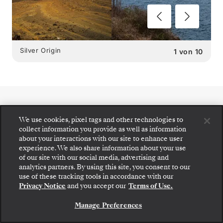
Silver Origin
1
von
10
SILVER ORIGIN
We use cookies, pixel tags and other technologies to
collect information you provide as well as information
SPEISEMÖGLICHKEITEN
:
about your interactions with our site to enhance user
experience. We also share information about your use
2 RESTAURANTS
of our site with our social media, advertising and
analytics partners. By using this site, you consent to our
Gehen Sie an Bord: Wählen Sie Ihre Suite und
use of these tracking tools in accordance with our
prüfen Sie die Preise und Inklusivleistungen, bevor
Privacy Notice
and you accept our
Terms of Use.
Sie Ihre Silversea-Reise sicher bestätigen.
Manage Preferences
BUCHEN SIE IHRE SUITE