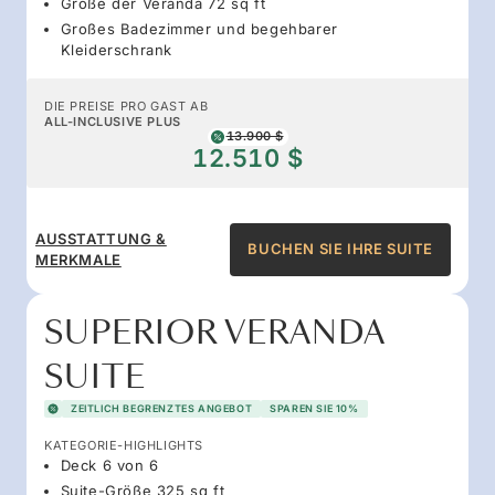
Größe der Veranda 72 sq ft
Großes Badezimmer und begehbarer
Kleiderschrank
DIE PREISE PRO GAST AB
ALL-INCLUSIVE PLUS
13.900 $
12.510 $
AUSSTATTUNG &
BUCHEN SIE IHRE SUITE
MERKMALE
SUPERIOR VERANDA
SUITE
ZEITLICH BEGRENZTES ANGEBOT
SPAREN SIE 10%
KATEGORIE-HIGHLIGHTS
Deck 6 von 6
Suite-Größe 325 sq ft