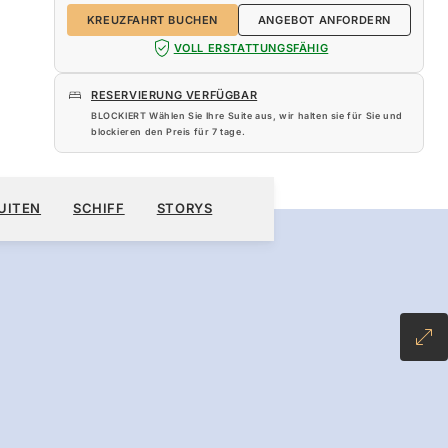
KREUZFAHRT BUCHEN
ANGEBOT ANFORDERN
VOLL ERSTATTUNGSFÄHIG
RESERVIERUNG VERFÜGBAR
BLOCKIERT Wählen Sie Ihre Suite aus, wir halten sie für Sie und
blockieren den Preis für
7 tage
.
510 $
UITEN
SCHIFF
STORYS
KREUZFAHRT BUCHEN
ANGEBOT ANFORDERN
INCLUSIVE PLUS