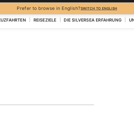
Prefer to browse in English?
SWITCH TO ENGLISH
EUZFAHRTEN
REISEZIELE
DIE SILVERSEA ERFAHRUNG
UN
N
ploring the
EN
KARTE ANZEIGEN