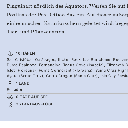
Pinguinart nördlich des Äquators. Werfen Sie auf 
Postfass der Post Office Bay ein. Auf dieser auße
einheimischen Naturforschern geleitet wird, bege
Tier- und Pflanzenarten.
16 HÄFEN
San Cristóbal, Galápagos, Kicker Rock, Isla Bartolome, Buccan
Punta Espinoza, Fernandina, Tagus Cove (Isabela), Elizabeth B
Islet (Floreana), Punta Cormorant (Floreana), Santa Cruz High
Ayora (Santa Cruz), Cerro Dragon (Santa Cruz), Isla Guy Fawk
1 LAND
Ecuador
0 TAGE AUF SEE
26 LANDAUSFLÜGE