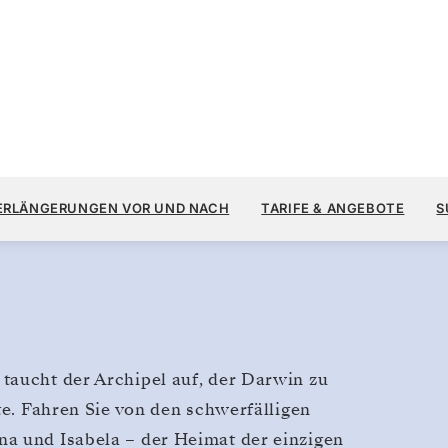
,
12.
13.900 $
28. OKT.
→
4. NOV. 2028
AB
ERLÄNGERUNGEN VOR UND NACH
TARIFE & ANGEBOTE
S
7 TAGE
PRO GAST, MIT DEM TARIF ALL-
taucht der Archipel auf, der Darwin zu
te. Fahren Sie von den schwerfälligen
a und Isabela – der Heimat der einzigen