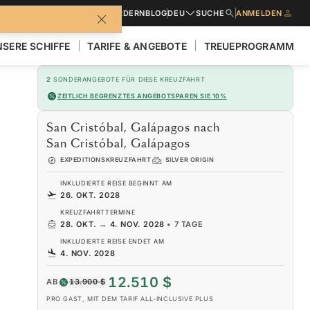
BROSCHÜREN
ANGEBOT ANFORDERN
BLOG
DEU
SUCHE
ANMELDEN
SERE SCHIFFE
TARIFE & ANGEBOTE
TREUEPROGRAMM
2
SONDERANGEBOTE FÜR DIESE KREUZFAHRT
ZEITLICH BEGRENZTES ANGEBOT
SPAREN SIE 10%
San Cristóbal, Galápagos nach
San Cristóbal, Galápagos
EXPEDITIONSKREUZFAHRT
SILVER ORIGIN
INKLUDIERTE REISE BEGINNT AM
26. OKT. 2028
KREUZFAHRTTERMINE
28. OKT.
→
4. NOV. 2028
•
7 TAGE
INKLUDIERTE REISE ENDET AM
4. NOV. 2028
12.510 $
AB
13.900 $
PRO GAST, MIT DEM TARIF ALL-INCLUSIVE PLUS