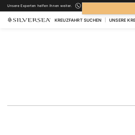
Unsere Experten helfen Ihnen weiter.
+1-888-978-4070
KREUZFAHRT SUCHEN
UNSERE KR
ZURÜCK ZU ALLEN
KREUZFAHRTEN NACH GALÁPAGOS INSEL
The Galápagos: Ex
Inner Loop
Reise
#
OR281028007
ZU FAVORITEN HINZUFÜGEN
TEILEN
HERUNTERLAD