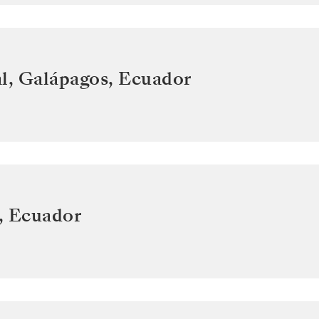
l, Galápagos
,
Ecuador
,
Ecuador